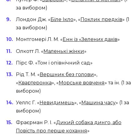
за вибором)
Лондон Дж. «
Біле Ікло
», «
Поклик предків
» (1
за вибором)
Монтгомері Л. М. «
Енн із «Зелених дахів
»
Олкотт Л. «
Маленькі жінки
»
Пірс Ф. «Том і опівнічний сад»
Рід Т. М. «
Вершник без голови
»,
«
Квартеронка
», «
Морське вовченя
» та ін. (1 за
вибором)
Уеллс Г. «
Невидимець
», «
Машина часу
» (1 за
вибором)
Фраєрман Р. І. «
Дикий собака динго, або
Повість про перше кохання
»