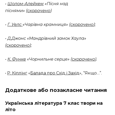
•
Шолом-Алейхем
«Пісня над
піснями» (
скорочено
)
•
Г. Уелс
«Чарівна крамниця» (
скорочено
);
• Д.Джонс «Мандрівний замок Хаула»
(
скорочено
);
•
К. Функе
«Чорнильне серце» (
скорочено
).
•
Р. Кіплінг
«
Балада про Схід і Захід
», “Якщо…”.
Додаткове або позакласне читання
Українська література 7 клас твори на
літо