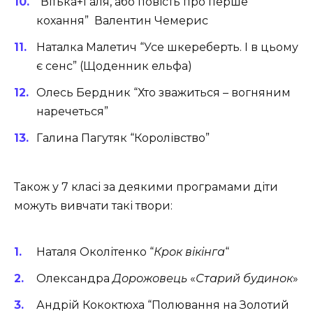
“Вітька+Галя, або повість про перше
кохання” Валентин Чемерис
Наталка Малетич “Усе шкереберть. І в цьому
є сенс” (Щоденник ельфа)
Олесь Бердник “Хто зважиться – вогняним
наречеться”
Галина Пагутяк “Королівство”
Також у 7 класі за деякими програмами діти
можуть вивчати такі твори:
Наталя Околітенко “
Крок вікінга
“
Олександра
Дорожовець
«
Старий будинок
»
Андрій Кококтюха “Полювання на Золотий