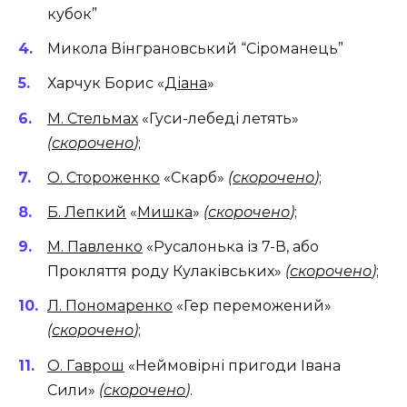
кубок”
Микола Вінграновський “Сіроманець”
Харчук Борис «
Діана
»
М. Стельмах
«Гуси-лебеді летять»
(
скорочено
)
;
О. Стороженко
«Скарб»
(
скорочено
)
;
Б. Лепкий
«
Мишка
»
(
скорочено
)
;
М. Павленко
«Русалонька із 7-В, або
Прокляття роду Кулаківських»
(
скорочено
)
;
Л. Пономаренко
«Гер переможений»
(
скорочено
)
;
О. Гаврош
«Неймовірні пригоди Івана
Сили»
(
скорочено
)
.