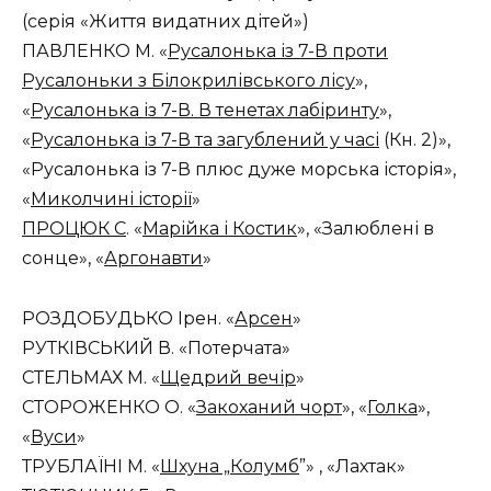
(серія «Життя видатних дітей»)
ПАВЛЕНКО М. «
Русалонька із 7-В проти
Русалоньки з Білокрилівського лісу
»,
«
Русалонька із 7-В. В тенетах лабіринту
»,
«
Русалонька із 7-В та загублений у часі
(Кн. 2)»,
«Русалонька із 7-В плюс дуже морська історія»,
«
Миколчині історії
»
ПРОЦЮК С
. «
Марійка і Костик
», «Залюблені в
сонце», «
Аргонавти
»
РОЗДОБУДЬКО Ірен. «
Арсен
»
РУТКІВСЬКИЙ В. «Потерчата»
СТЕЛЬМАХ М. «
Щедрий вечір
»
СТОРОЖЕНКО О. «
Закоханий чорт
», «
Голка
»,
«
Вуси
»
ТРУБЛАЇНІ М. «
Шхуна „Колумб
”» , «Лахтак»