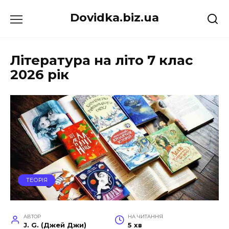
Перейти
Dovidka.biz.ua
до
вмісту
Література на літо 7 клас
2026 рік
ТЕОРІЯ
АВТОР
НА ЧИТАННЯ
J. G. (Джей Джи)
5 хв