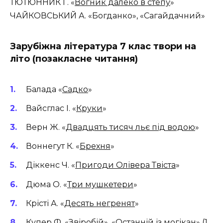
ТЮТЮННИК Г. «
Вогник далеко в степу
»
ЧАЙКОВСЬКИЙ А. «Богданко», «Сагайдачний»
Зарубіжна література 7 клас твори на
літо (позакласне читання)
Балада «
Садко
»
Вайсглас І. «
Круки
»
Верн Ж. «
Двадцять тисяч льє під водою
»
Воннегут К. «
Брехня
»
Діккенс Ч. «
Пригоди Олівера Твіста
»
Дюма О. «
Три мушкетери
»
Крісті А. «
Десять негренят
»
Купер Ф. «
Звіробій
», «
Останній із могікан
» (1