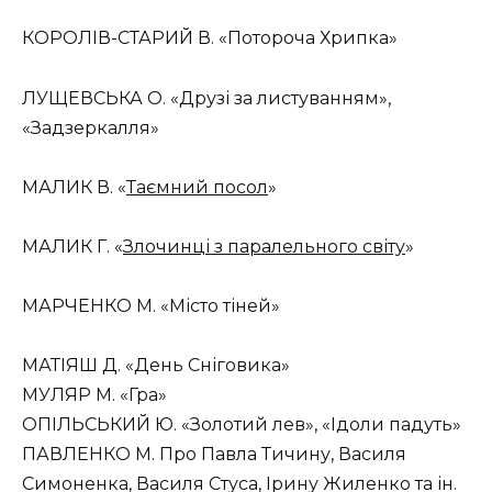
КОРОЛІВ-СТАРИЙ В. «Потороча Хрипка»
ЛУЩЕВСЬКА О. «Друзі за листуванням»,
«Задзеркалля»
МАЛИК В. «
Таємний посол
»
МАЛИК Г. «
Злочинці з паралельного світу
»
МАРЧЕНКО М. «Місто тіней»
МАТІЯШ Д. «День Сніговика»
МУЛЯР М. «Гра»
ОПІЛЬСЬКИЙ Ю. «Золотий лев», «Ідоли падуть»
ПАВЛЕНКО М. Про Павла Тичину, Василя
Симоненка, Василя Стуса, Ірину Жиленко та ін.