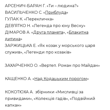
АРСЕНИЧ-БАРАН Г. «Ти – людина?»
ВАСИЛЬЧЕНКО С. «
Приблуда
»
ГУЛАК К. «Перекличка»
ДЕВ’ЯТКО Н. «Легенда про юну Весну»
ДІМАРОВ А. «
Друга планета
», «
Блакитна
дитина
»
ЗАРЖИЦЬКА Е. «Як козак у морського царя
служив», «Легенди про козаків»
ЗАХАРЧЕНКО О. «Вертеп. Роман про Майдан»
КАЩЕНКО А. «
Над Кодацьким порогом
»
КОКОТЮХА А. збірники «Мисливці за
привидами», «Колекція гадів», «Подвійний
капкан»