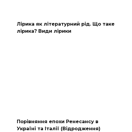
Лірика як літературний рід. Що таке
лірика? Види лірики
Порівняння епохи Ренесансу в
Україні та Італії (Відродження)