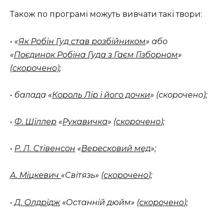
Також по програмі можуть вивчати такі твори:
• «
Як Робін Гуд став розбійником
» або
«
Поєдинок Робіна Гуда з Гаєм Гізборном
»
(скорочено)
;
• балада «
Король Лір і його дочки
» (скорочено);
•
Ф. Шіллер
«
Рукавичка
» (
скорочено
);
•
Р. Л. Стівенсон
«
Вересковий мед
»;
А. Міцкевич
«Світязь» (
скорочено
);
•
Д. Олдрідж
«Останній дюйм» (
скорочено
);