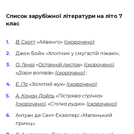
Список зарубіжної літератури на літо 7
клас
В. Скотт
«Айвенго» (
скорочено
);
Джон Бойн «Хлопчик у смугастій піжамі»;
О. Генрі
«
Останній листок
» (
скорочено
),
«Дари волхвів» (
скорочено
) ;
Е. По
«Золотий жук» (
скорочено
);
А. Конан Дойль
«Пістрява стрічка»
(
скорочено
), «Спілка рудих» (
скорочено
);
Антуан де Сент-Екзюпері «Маленький
принц».