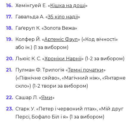
Хемінгуей Е. «
Кішка на дощі
»
Гавальда А. «
З5 кіло надії
»
Гаґеруп К. «Золота Вежа»
Колфер Й. «
Артеміс Фаул
» («Код вічності»
або ін.) (1 за вибором)
Льюїс К. С. «
Хроніки Нарнії
» (1-2 за вибором)
Пулман Ф. Трилогія «
Темні початки
»
(«Північне сяйво», «Магічний ніж», «Янтарне
скло») (1-2 твори за вибором)
Сашар Л. «
Ями
»
Старк У. «Петер і червоний птах», «Мій друг
Персі, Бофало Біл і я» (1 за вибором)