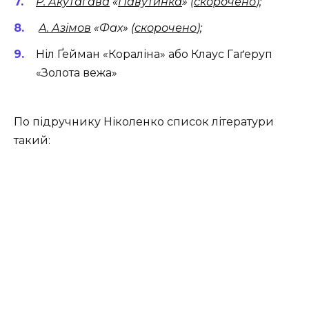
Р. Акутагава
«
Павутинка
» (
скорочено
);
А. Азімов
«Фах» (
скорочено
);
Ніл Ґейман «Кораліна» або Клаус Гаґеруп
«Золота вежа»
По підручнику Ніколенко список літератури
такий: