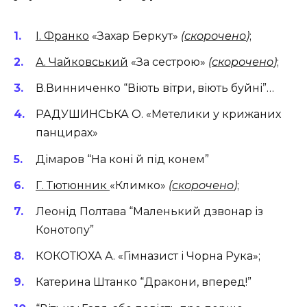
І. Франко
«Захар Беркут»
(
скорочено
)
;
А. Чайковський
«За сестрою»
(
скорочено
)
;
В.Винниченко “Віють вітри, віють буйні”…
РАДУШИНСЬКА О. «Метелики у крижаних
панцирах»
Дімаров “На коні й під конем”
Г. Тютюнник
«Климко»
(
скорочено
)
;
Леонід Полтава “Маленький дзвонар із
Конотопу”
КОКОТЮХА А. «Гімназист і Чорна Рука»;
Катерина Штанко “Дракони, вперед!”