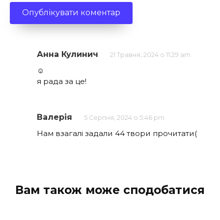
Анна Кулинич
21 Травня, 2024 о 11:29 am
☺️
я рада за це!
Валерія
5 Серпня, 2024 о 5:46 pm
Нам взагалі задали 44 твори прочитати(
Вам також може сподобатися