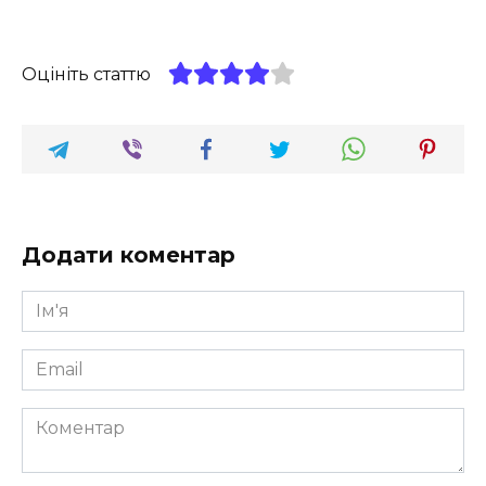
Оцініть статтю
Додати коментар
Ім'я
*
Email
*
Коментар