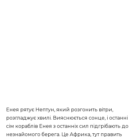
Енея рятує Нептун, який розгонить вітри,
розгладжує хвилі. Вияснюється сонце, і останні
сім кораблів Енея з останніх сил підгрібають до
незнайомого берега. Це Африка, тут править