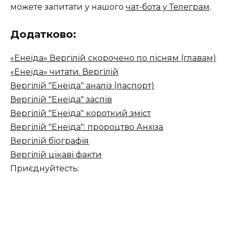
можете запитати у нашого
чат-бота у Телеграм
.
Додатково:
«Енеїда» Вергілій скорочено по пісням (главам)
«Енеїда» читати. Вергілій
Вергілій "Енеїда" аналіз (паспорт)
Вергілій "Енеїда" заспів
Вергілій "Енеїда" короткий зміст
Вергілій "Енеїда": пророцтво Анхіза
Вергілій біографія
Вергілій цікаві факти
Приєднуйтесть: