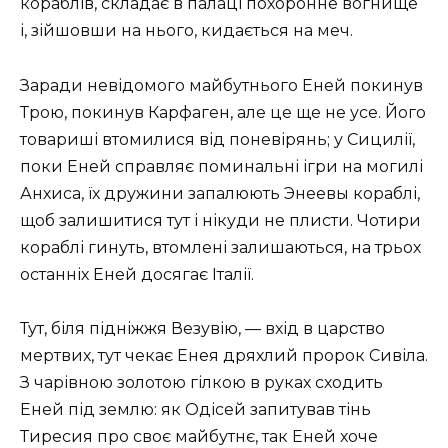
кораблів, складає в палаці похоронне вогнище
і, зійшовши на нього, кидається на меч.
Заради невідомого майбутнього Еней покинув
Трою, покинув Карфаген, але це ще не усе. Його
товариші втомилися від поневірянь; у Сицилії,
поки Еней справляє поминальні ігри на могилі
Анхиса, їх дружини запалюють Энеевы кораблі,
щоб залишитися тут і нікуди не плисти. Чотири
кораблі гинуть, втомлені залишаються, на трьох
останніх Еней досягає Італії.
Тут, біля підніжжя Везувію, — вхід в царство
мертвих, тут чекає Енея дряхлий пророк Сивіла.
З чарівною золотою гілкою в руках сходить
Еней під землю: як Одісей запитував тінь
Тиресия про своє майбутнє, так Еней хоче