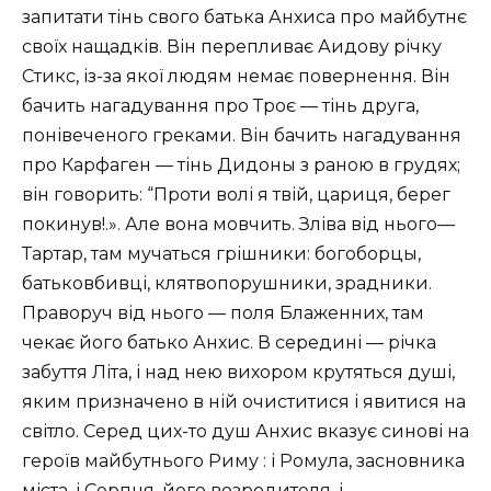
запитати тінь свого батька Анхиса про майбутнє
своїх нащадків. Він перепливає Аидову річку
Стикс, із-за якої людям немає повернення. Він
бачить нагадування про Троє — тінь друга,
понівеченого греками. Він бачить нагадування
про Карфаген — тінь Дидоны з раною в грудях;
він говорить: “Проти волі я твій, цариця, берег
покинув!.». Але вона мовчить. Зліва від нього—
Тартар, там мучаться грішники: богоборцы,
батьковбивці, клятвопорушники, зрадники.
Праворуч від нього — поля Блаженних, там
чекає його батько Анхис. В середині — річка
забуття Літа, і над нею вихором крутяться душі,
яким призначено в ній очиститися і явитися на
світло. Серед цих-то душ Анхис вказує синові на
героїв майбутнього Риму : і Ромула, засновника
міста, і Серпня, його возродителя, і