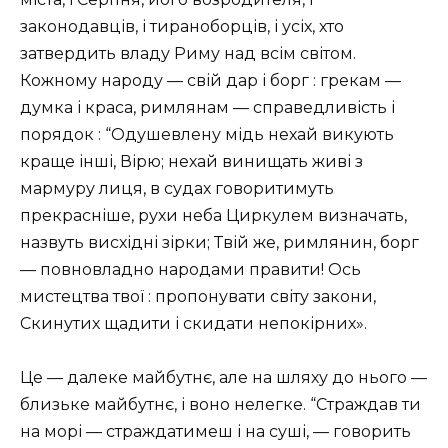
законодавців, і тираноборців, і усіх, хто
затвердить владу Риму над всім світом.
Кожному народу — свій дар і борг : грекам —
думка і краса, римлянам — справедливість і
порядок : “Одушевлену мідь нехай викують
краще інші, Вірю; нехай винищать живі з
мармуру лиця, в судах говоритимуть
прекрасніше, рухи неба Циркулем визначать,
назвуть висхідні зірки; Твій же, римлянин, борг
— повновладно народами правити! Ось
мистецтва твої : пропонувати світу закони,
Скинутих щадити і скидати непокірних».
Це — далеке майбутнє, але на шляху до нього —
близьке майбутнє, і воно нелегке. “Страждав ти
на морі — страждатимеш і на суші, — говорить