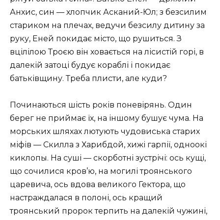
Анхис, син — хлопчик Асканий-Юл; з безсилим
стариком на плечах, ведучи безсилу дитину за
руку, Еней покидає місто, що рушиться. З
вцілілою Троєю він ховається на лісистій горі, в
далекій затоці будує кораблі і покидає
батьківщину. Треба плисти, але куди?
Починаються шість років поневірянь. Один
берег не приймає їх, на іншому бушує чума. На
морських шляхах лютують чудовиська старих
міфів — Скилла з Харибдой, хижі гарпії, одноокі
киклопы. На суші — скорботні зустрічі: ось кущі,
що сочилися кров’ю, на могилі троянського
царевича, ось вдова великого Гектора, що
настраждалася в полоні, ось кращий
троянський пророк терпить на далекій чужині,