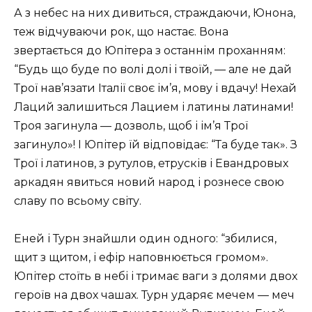
А з небес на них дивиться, страждаючи, Юнона,
теж відчуваючи рок, що настає. Вона
звертається до Юпітера з останнім проханням:
“Будь що буде по волі долі і твоїй, — але не дай
Трої нав’язати Італії своє ім’я, мову і вдачу! Нехай
Лаций залишиться Лацием і латины латинами!
Троя загинула — дозволь, щоб і ім’я Трої
загинуло»! І Юпітер їй відповідає: “Та буде так». З
Трої і латинов, з рутулов, етрусків і Евандровых
аркадян явиться новий народ і рознесе свою
славу по всьому світу.
Еней і Турн знайшли один одного: “збилися,
щит з щитом, і ефір наповнюється громом».
Юпітер стоїть в небі і тримає ваги з долями двох
героїв на двох чашах. Турн ударяє мечем — меч