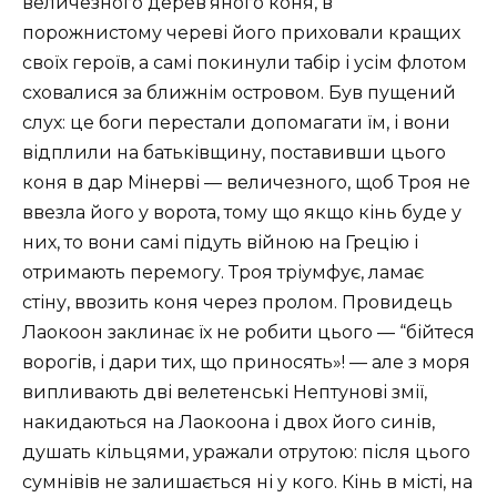
величезного дерев’яного коня, в
порожнистому череві його приховали кращих
своїх героїв, а самі покинули табір і усім флотом
сховалися за ближнім островом. Був пущений
слух: це боги перестали допомагати їм, і вони
відплили на батьківщину, поставивши цього
коня в дар Мінерві — величезного, щоб Троя не
ввезла його у ворота, тому що якщо кінь буде у
них, то вони самі підуть війною на Грецію і
отримають перемогу. Троя тріумфує, ламає
стіну, ввозить коня через пролом. Провидець
Лаокоон заклинає їх не робити цього — “бійтеся
ворогів, і дари тих, що приносять»! — але з моря
випливають дві велетенські Нептунові змії,
накидаються на Лаокоона і двох його синів,
душать кільцями, уражали отрутою: після цього
сумнівів не залишається ні у кого. Кінь в місті, на