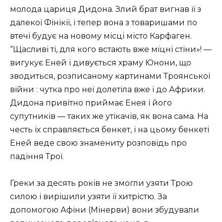
молода цариця Дидона. Злий брат вигнав її з
далекої Фінікії, і тепер вона з товаришами по
втечі будує на новому місці місто Карфаген.
“Щасливі ті, для кого встають вже міцні стіни»! —
вигукує Еней і дивується храму Юнони, що
зводиться, розписаному картинами Троянської
війни : чутка про неї долетіла вже і до Африки.
Дидона привітно приймає Енея і його
супутників — таких же утікачів, як вона сама. На
честь їх справляється бенкет, і на цьому бенкеті
Еней веде свою знамениту розповідь про
падіння Трої.
Греки за десять років не змогли узяти Трою
силою і вирішили узяти її хитрістю. За
допомогою Афіни (Мінерви) вони збудували