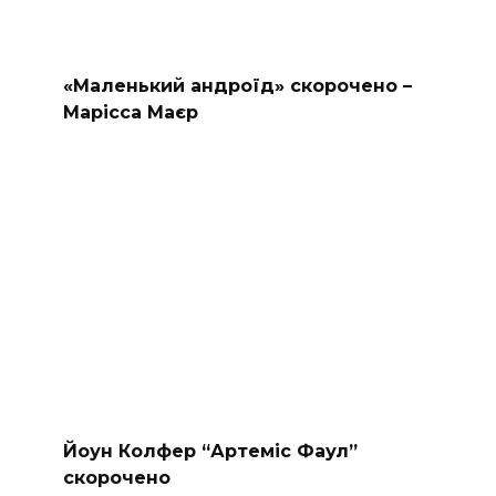
«Маленький андроїд» скорочено –
Марісса Маєр
Йоун Колфер “Артеміс Фаул”
скорочено