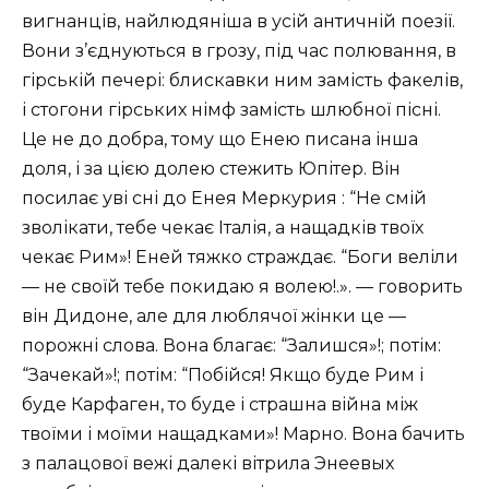
вигнанців, найлюдяніша в усій античній поезії.
Вони з’єднуються в грозу, під час полювання, в
гірській печері: блискавки ним замість факелів,
і стогони гірських німф замість шлюбної пісні.
Це не до добра, тому що Енею писана інша
доля, і за цією долею стежить Юпітер. Він
посилає уві сні до Енея Меркурия : “Не смій
зволікати, тебе чекає Італія, а нащадків твоїх
чекає Рим»! Еней тяжко страждає. “Боги веліли
— не своїй тебе покидаю я волею!.». — говорить
він Дидоне, але для люблячої жінки це —
порожні слова. Вона благає: “Залишся»!; потім:
“Зачекай»!; потім: “Побійся! Якщо буде Рим і
буде Карфаген, то буде і страшна війна між
твоїми і моїми нащадками»! Марно. Вона бачить
з палацової вежі далекі вітрила Энеевых