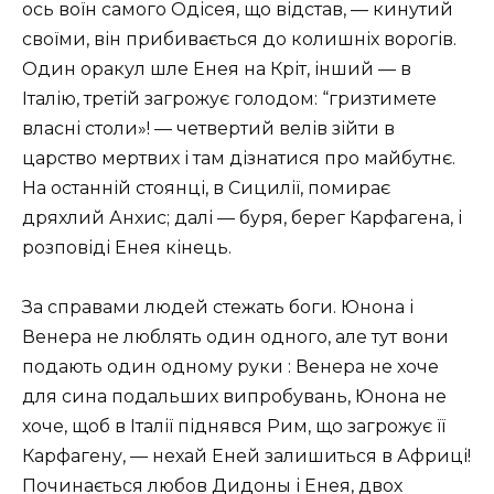
ось воїн самого Одісея, що відстав, — кинутий
своїми, він прибивається до колишніх ворогів.
Один оракул шле Енея на Кріт, інший — в
Італію, третій загрожує голодом: “гризтимете
власні столи»! — четвертий велів зійти в
царство мертвих і там дізнатися про майбутнє.
На останній стоянці, в Сицилії, помирає
дряхлий Анхис; далі — буря, берег Карфагена, і
розповіді Енея кінець.
За справами людей стежать боги. Юнона і
Венера не люблять один одного, але тут вони
подають один одному руки : Венера не хоче
для сина подальших випробувань, Юнона не
хоче, щоб в Італії піднявся Рим, що загрожує її
Карфагену, — нехай Еней залишиться в Африці!
Починається любов Дидоны і Енея, двох