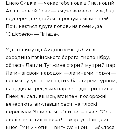
Енею Сивіла, — чекає тебе нова війна, новий
Ахілл і новий брак — з чужоземкою; ти ж, біді
всупереч, не здайся і простуй сміливіше»!
Починається друга половина поеми, за
“Одіссеєю» — “Іліада».
У дні шляху від Аидовых місць Сивіл —
середина італійського берега, гирло Тібру,
область Лаций. Тут живе старий мудрий цар
Латин зі своїм народом — латинами; поруч —
плем’я рутулов з молодим багатирем Турном,
нащадком грецьких царів. Сюди припливає
Еней; висадившись, втомлені подорожні
вечеряють, виклавши овочі на плоскі
перепічки. З’їли овочі, з’їли перепічки. “Ось і
столів не залишилося»! — жартує Дзиг, син
Енея. “Ми у мети! — вигукує Еней. — Збулося