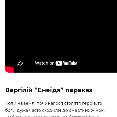
Вергілій “Енеїда” переказ
Коли на землі починалося століття героїв, то
боги дуже часто сходили до смертних жінок,