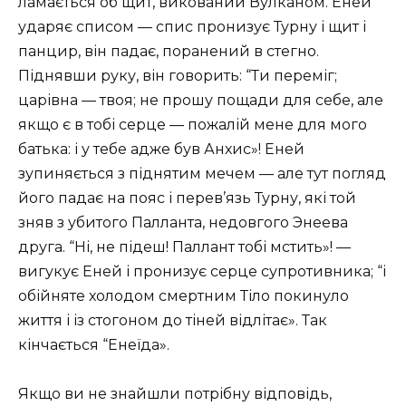
ламається об щит, викований Вулканом. Еней
ударяє списом — спис пронизує Турну і щит і
панцир, він падає, поранений в стегно.
Піднявши руку, він говорить: “Ти переміг;
царівна — твоя; не прошу пощади для себе, але
якщо є в тобі серце — пожалій мене для мого
батька: і у тебе адже був Анхис»! Еней
зупиняється з піднятим мечем — але тут погляд
його падає на пояс і перев’язь Турну, які той
зняв з убитого Палланта, недовгого Энеева
друга. “Ні, не підеш! Паллант тобі мстить»! —
вигукує Еней і пронизує серце супротивника; “і
обійняте холодом смертним Тіло покинуло
життя і із стогоном до тіней відлітає». Так
кінчається “Енеїда».
Якщо ви не знайшли потрібну відповідь,