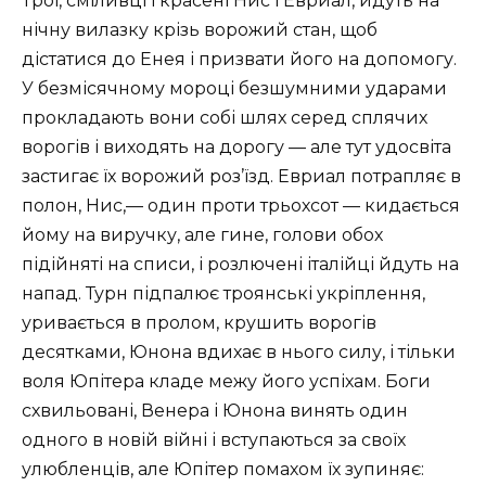
Трої, сміливці і красені Нис і Евриал, йдуть на
нічну вилазку крізь ворожий стан, щоб
дістатися до Енея і призвати його на допомогу.
У безмісячному мороці безшумними ударами
прокладають вони собі шлях серед сплячих
ворогів і виходять на дорогу — але тут удосвіта
застигає їх ворожий роз’їзд. Евриал потрапляє в
полон, Нис,— один проти трьохсот — кидається
йому на виручку, але гине, голови обох
підійняті на списи, і розлючені італійці йдуть на
напад. Турн підпалює троянські укріплення,
уривається в пролом, крушить ворогів
десятками, Юнона вдихає в нього силу, і тільки
воля Юпітера кладе межу його успіхам. Боги
схвильовані, Венера і Юнона винять один
одного в новій війні і вступаються за своїх
улюбленців, але Юпітер помахом їх зупиняє: