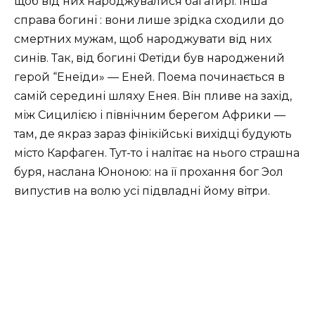
щоб від них народжувалися багатирі. Інша
справа богині : вони лише зрідка сходили до
смертних мужам, щоб народжувати від них
синів. Так, від богині Фетіди був народжений
герой “Енеїди» — Еней. Поема починається в
самій середині шляху Енея. Він пливе на захід,
між Сицилією і північним берегом Африки —
там, де якраз зараз фінікійські вихідці будують
місто Карфаген. Тут-то і налітає на нього страшна
буря, наслана Юноною: на її прохання бог Эол
випустив на волю усі підвладні йому вітри.