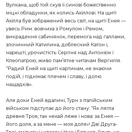
Вулкана, щоб той скув її синові божественно
міцні обладунки, як колись Ахіллові. На щиті
Ахілла був зображений весь світ, на щиті Енея —
увесь Рим: вовчиха з Ромулом і Ремом,
викрадення сабинянок, перемога над галлами,
злочинний Катилина, доблесний Катон і,
нарешті, урочистість Серпня над Антонієм і
Клеопатрою, живо пам’ятне читачам Вергилія.
“Радий Еней на щиті картинам, не знаючи
подій, і піднімає плечем і славу, і долю
нащадків».
Але доки Еней вдалині, Турн з італійським
військом підступає до його стану: “Як лягла
древня Троя, так нехай ляже і нова: за Енея —
його доля, а за мене — моя доля»! Дві Друга-