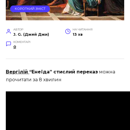
КОРОТКИЙ ЗМІСТ
АВТОР
НА ЧИТАННЯ
J. G. (Джей Джи)
13 хв
КОМЕНТАРІ
0
Вергілій
“Енеїда” стислий переказ
можна
прочитати за 8 хвилин