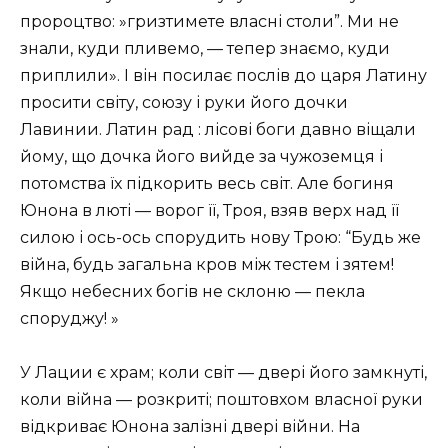
пророцтво: »гризтимете власні столи”. Ми не
знали, куди пливемо, — тепер знаємо, куди
приплили». І він посилає послів до царя Латину
просити світу, союзу і руки його дочки
Лавинии. Латин рад : лісові боги давно віщали
йому, що дочка його вийде за чужоземця і
потомства їх підкорить весь світ. Але богиня
Юнона в люті — ворог її, Троя, взяв верх над її
силою і ось-ось спорудить нову Трою: “Будь же
війна, будь загальна кров між тестем і зятем!
Якщо небесних богів не склоню — пекла
споруджу! »
У Лации є храм; коли світ — двері його замкнуті,
коли війна — розкриті; поштовхом власної руки
відкриває Юнона залізні двері війни. На