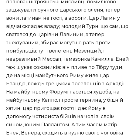
полюванні троянські мисливці помилково
зацькували ручного царського оленя, тепер
вони латинам не гості, а вороги. Цар Латин у
відчаї складає владу; молодий Турн, що сам, що
сватався до царівни Лавинии, а тепер
знехтуваний, збирає могутню рать проти
прибульців: тут і велетень Мезенций, і
невразливий Мессап, і амазонка Камилла. Еней
теж шукає союзників: він пливе по Тібру туди,
де на місці майбутнього Риму живе цар
Евандр, вождь грецьких поселенців з Аркадії.
На майбутньому Форумі пасеться худоба, на
майбутньому Капітолії росте тернина, у бідній
хатині цар пригощає гостя і дає йому в
допомогу чотириста бійців на чолі зі своїм
сином, юним Паллантом. А тим часом матір
Енея, Венера, сходить в кузню свого чоловіка