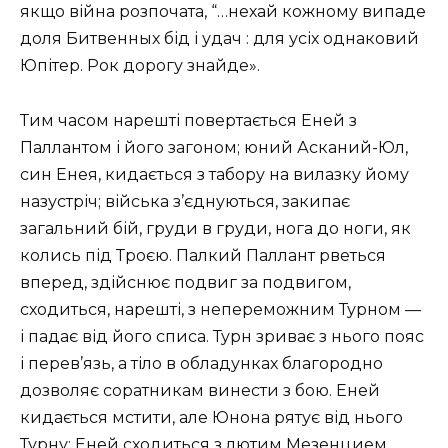
якщо війна розпочата, “…нехай кожному випаде
доля Битвенных бід і удач : для усіх однаковий
Юпітер. Рок дорогу знайде».
Тим часом нарешті повертається Еней з
Паллантом і його загоном; юний Асканий-Юл,
син Енея, кидається з табору на вилазку йому
назустріч; війська з’єднуються, закипає
загальний бій, груди в груди, нога до ноги, як
колись під Троєю. Палкий Паллант рветься
вперед, здійснює подвиг за подвигом,
сходиться, нарешті, з непереможним Турном —
і падає від його списа. Турн зриває з нього пояс
і перев’язь, а тіло в обладунках благородно
дозволяє соратникам винести з бою. Еней
кидається мстити, але Юнона рятує від нього
Турну; Еней сходиться з лютим Мезенцием,