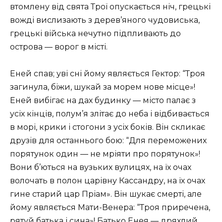
втомлену від свята Трої опускається ніч, грецькі
вожді вислизають з дерев’яного чудовиська,
грецькі війська нечутно підпливають до
острова — ворог в місті.
Еней спав; уві сні йому являється Гектор: “Троя
загинула, біжи, шукай за морем нове місце»!
Еней вибігає на дах будинку — місто палає з
усіх кінців, полум’я злітає до неба і відбивається
в морі, крики і стогони з усіх боків. Він скликає
друзів для останнього бою: “Для переможених
порятунок один — не мріяти про порятунок»!
Вони б’ються на вузьких вулицях, на їх очах
волочать в полон царівну Кассандру, на їх очах
гине старий цар Пріам». Він шукає смерті, але
йому являється Мати-Венера: “Троя приречена,
рятуй батька і сина»! Батько Енея — дряхлий