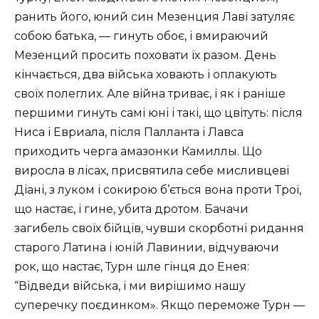
ранить його, юний син Мезенция Лаві затуляє
собою батька, — гинуть обоє, і вмираючий
Мезенций просить поховати їх разом. День
кінчається, два війська ховають і оплакують
своїх полеглих. Але війна триває, і як і раніше
першими гинуть самі юні і такі, що цвітуть: після
Ниса і Евриала, після Палланта і Лавса
приходить черга амазонки Камиллы. Що
виросла в лісах, присвятила себе мисливцеві
Діані, з луком і сокирою б’ється вона проти Трої,
що настає, і гине, убита дротом. Бачачи
загибель своїх бійців, чувши скорботні ридання
старого Латина і юній Лавинии, відчуваючи
рок, що настає, Турн шле гінця до Енея:
“Відведи війська, і ми вирішимо нашу
суперечку поєдинком». Якщо переможе Турн —