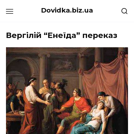
Перейти
Dovidka.biz.ua
до
вмісту
Вергілій “Енеїда” переказ