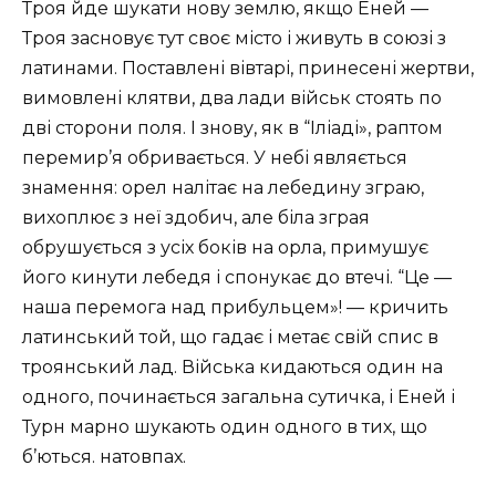
Троя йде шукати нову землю, якщо Еней —
Троя засновує тут своє місто і живуть в союзі з
латинами. Поставлені вівтарі, принесені жертви,
вимовлені клятви, два лади військ стоять по
дві сторони поля. І знову, як в “Іліаді», раптом
перемир’я обривається. У небі являється
знамення: орел налітає на лебедину зграю,
вихоплює з неї здобич, але біла зграя
обрушується з усіх боків на орла, примушує
його кинути лебедя і спонукає до втечі. “Це —
наша перемога над прибульцем»! — кричить
латинський той, що гадає і метає свій спис в
троянський лад. Війська кидаються один на
одного, починається загальна сутичка, і Еней і
Турн марно шукають один одного в тих, що
б’ються. натовпах.