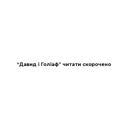
“Давид і Голіаф” читати скорочено