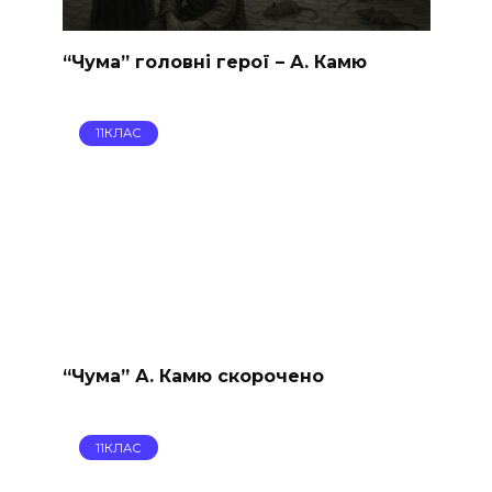
“Чума” головні герої – А. Камю
11КЛАС
“Чума” А. Камю скорочено
11КЛАС