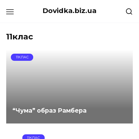
Перейти
Dovidka.biz.ua
до
вмісту
11клас
11КЛАС
“Чума” образ Рамбера
11КЛАС