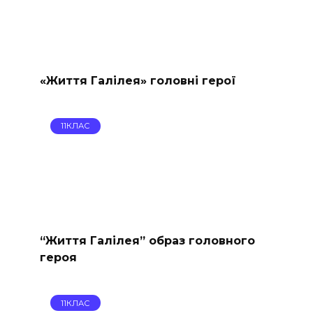
«Життя Галілея» головні герої
11КЛАС
“Життя Галілея” образ головного
героя
11КЛАС