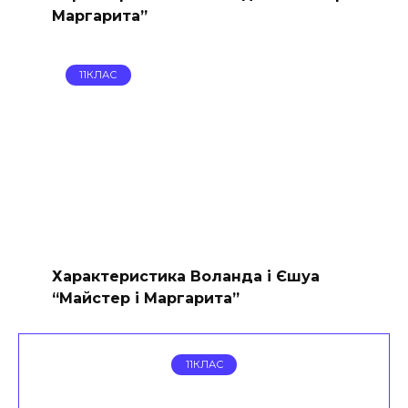
Маргарита”
11КЛАС
Характеристика Воланда і Єшуа
“Майстер і Маргарита”
11КЛАС