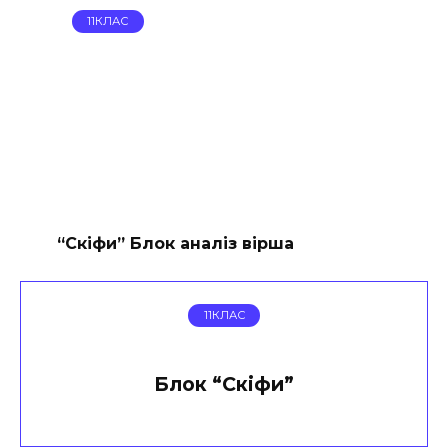
11КЛАС
“Скіфи” Блок аналіз вірша
11КЛАС
Блок “Скіфи”