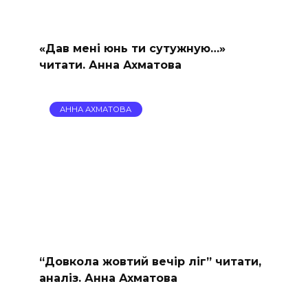
«Дав мені юнь ти сутужную…»
читати. Анна Ахматова
АННА АХМАТОВА
“Довкола жовтий вечір ліг” читати,
аналіз. Анна Ахматова