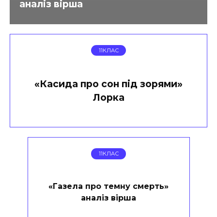
аналіз вірша
11КЛАС
«Касида про сон під зорями»
Лорка
11КЛАС
«Газела про темну смерть»
аналіз вірша