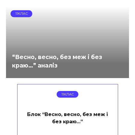
11КЛАС
“Весно, весно, без меж і без
краю…” аналіз
11КЛАС
Блок “Весно, весно, без меж і
без краю…”