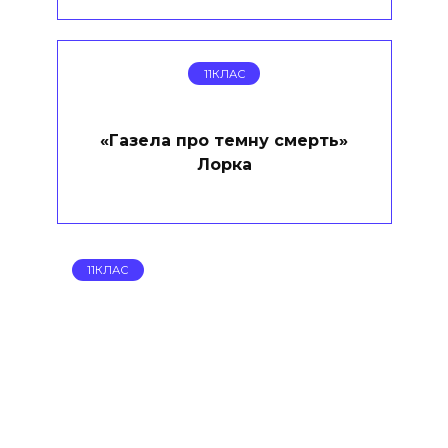
11КЛАС
«Газела про темну смерть»
Лорка
11КЛАС