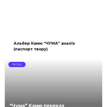
Альбер Камю “ЧУМА” аналіз
(паспорт твору)
11КЛАС
“Чума” Камю переказ