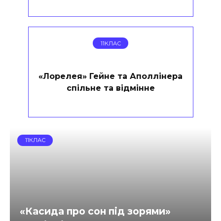
11КЛАС
«Лорелея» Гейне та Аполлінера
спільне та відмінне
11КЛАС
«Касида про сон під зорями»