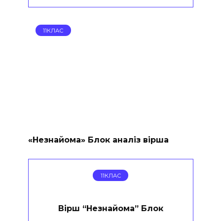
11КЛАС
«Незнайома» Блок аналіз вірша
11КЛАС
Вірш “Незнайома” Блок