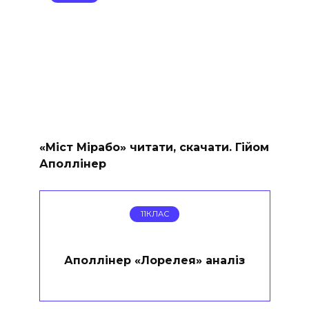
«Міст Мірабо» читати, скачати. Гійом
Аполлінер
11КЛАС
Аполлінер «Лорелея» аналіз