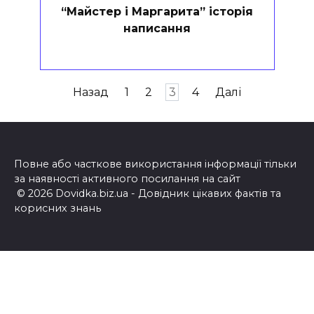
“Майстер і Маргарита” історія
написання
Пагінація
Назад
1
2
3
4
Далі
записів
Повне або часткове використання інформації тільки
за наявності активного посилання на сайт
© 2026 Dovidka.biz.ua - Довідник цікавих фактів та
корисних знань