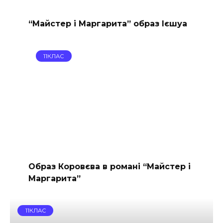
“Майстер і Маргарита” образ Ієшуа
11КЛАС
Образ Коровєва в романі “Майстер і
Маргарита”
11КЛАС