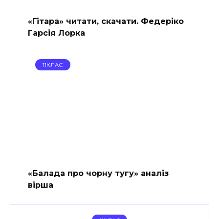
«Гітара» читати, скачати. Федеріко
Гарсія Лорка
11КЛАС
«Балада про чорну тугу» аналіз
вірша