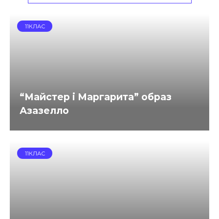
11КЛАС
“Майстер і Маргарита” образ
Азазелло
11КЛАС