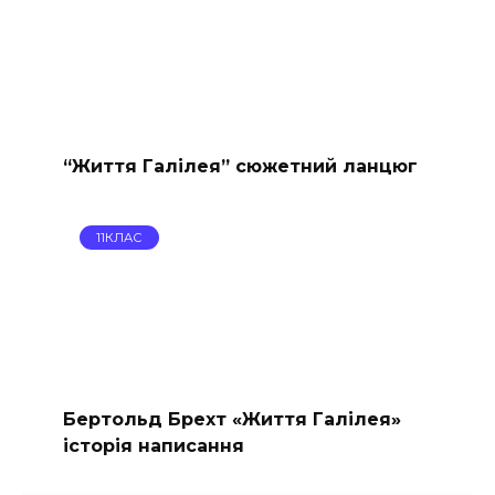
“Життя Галілея” сюжетний ланцюг
11КЛАС
Бертольд Брехт «Життя Галілея»
історія написання