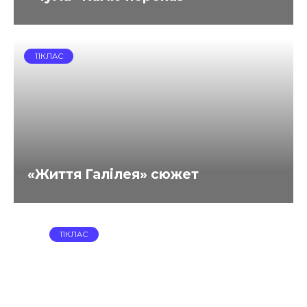
11КЛАС
«Життя Галілея» сюжет
11КЛАС