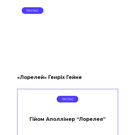
11КЛАС
«Лорелей» Генріх Гейне
11КЛАС
Гійом Аполлінер “Лорелея”