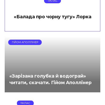
11КЛАС
«Балада про чорну тугу» Лорка
ГІЙОМ АПОЛЛІНЕР
«Зарізана голубка й водограй»
читати, скачати. Гійом Аполлінер
11КЛАС