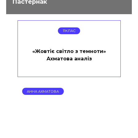
Пастернак
11КЛАС
«Жовтіє світло з темноти»
Ахматова аналіз
АННА АХМАТОВА