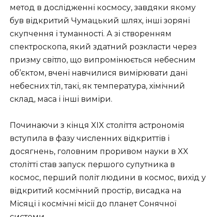
метод в дослідженні космосу, завдяки якому
був відкритий Чумацький шлях, інші зоряні
скупчення і туманності. А зі створенням
спектроскопа, який здатний розкласти через
призму світло, що випромінюється небесним
об’єктом, вчені навчилися вимірювати дані
небесних тіл, такі, як температура, хімічний
склад, маса і інші виміри.
Починаючи з кінця XIX століття астрономія
вступила в фазу численних відкриттів і
досягнень, головним проривом науки в XX
столітті став запуск першого супутника в
космос, перший політ людини в космос, вихід у
відкритий космічний простір, висадка на
Місяці і космічні місії до планет Сонячної
системи.