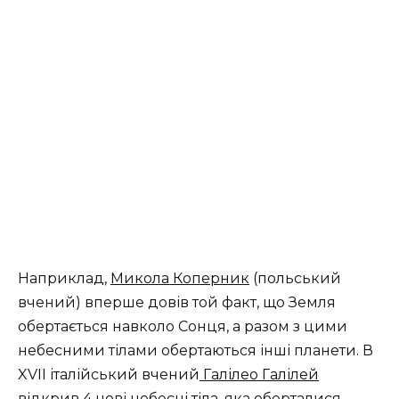
Наприклад,
Микола Коперник
(польський
вчений) вперше довів той факт, що Земля
обертається навколо Сонця, а разом з цими
небесними тілами обертаються інші планети. В
XVII італійський вчений
Галілео Галілей
відкрив 4 нові небесні тіла, яка оберталися