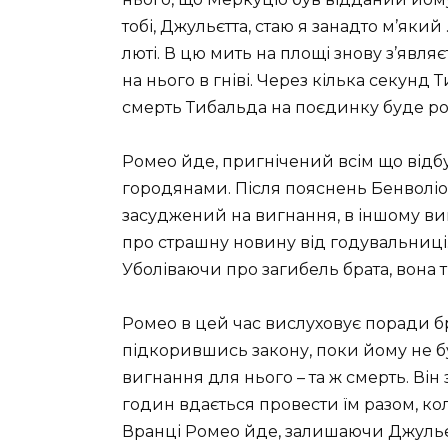
тобі, Джульєтта, стаю я занадто м’який 
люті. В цю мить на площі знову з’явл
на нього в гніві. Через кілька секунд
смерть Тибальда на поєдинку буде роз
Ромео йде, пригнічений всім що від
городянами. Після пояснень Бенволіо
засуджений на вигнання, в іншому вип
про страшну новину від годувальниці. 
Уболіваючи про загибель брата, вона
Ромео в цей час вислуховує поради б
підкорившись закону, поки йому не б
вигнання для нього – та ж смерть. Він
годин вдається провести їм разом, коли
Вранці Ромео йде, залишаючи Джульєт