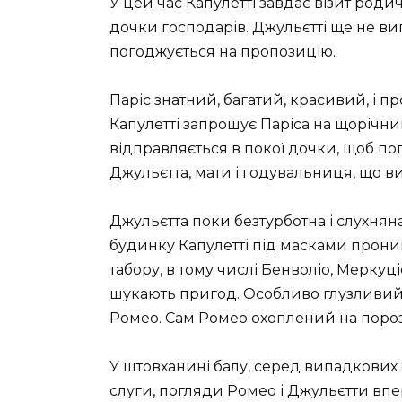
У цей час Капулетті завдає візит роди
дочки господарів. Джульєтті ще не в
погоджується на пропозицію.
Паріс знатний, багатий, красивий, і 
Капулетті запрошує Паріса на щорічни
відправляється в покої дочки, щоб по
Джульєтта, мати і годувальниця, що 
Джульєтта поки безтурботна і слухняна
будинку Капулетті під масками прони
табору, в тому числі Бенволіо, Меркуціо 
шукають пригод. Особливо глузливий
Ромео. Сам Ромео охоплений на пороз
У штовханині балу, серед випадкових 
слуги, погляди Ромео і Джульєтти впе