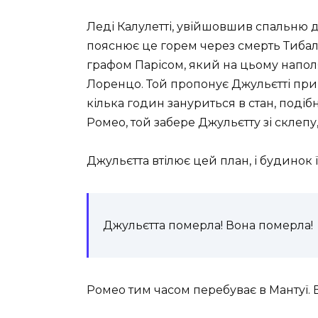
Леді Калулетті, увійшовшив спальню д
пояснює це горем через смерть Тибал
графом Парісом, який на цьому наполя
Лоренцо. Той пропонує Джульєтті при
кілька годин зануриться в стан, поді
Ромео, той забере Джульєтту зі склепу
Джульєтта втілює цей план, і будинок ї
Джульєтта померла! Вона померла!
Ромео тим часом перебуває в Мантуї. В