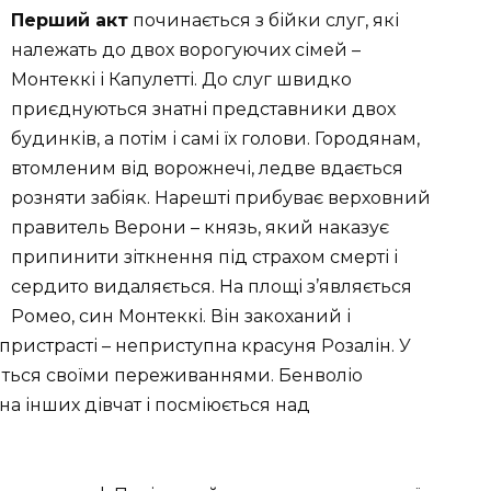
Перший акт
починається з бійки слуг, які
належать до двох ворогуючих сімей –
Монтеккі і Капулетті. До слуг швидко
приєднуються знатні представники двох
будинків, а потім і самі їх голови. Городянам,
втомленим від ворожнечі, ледве вдається
розняти забіяк. Нарешті прибуває верховний
правитель Верони – князь, який наказує
припинити зіткнення під страхом смерті і
сердито видаляється. На площі з’являється
Ромео, син Монтеккі. Він закоханий і
пристрасті – неприступна красуня Розалін. У
литься своїми переживаннями. Бенволіо
а інших дівчат і посміюється над