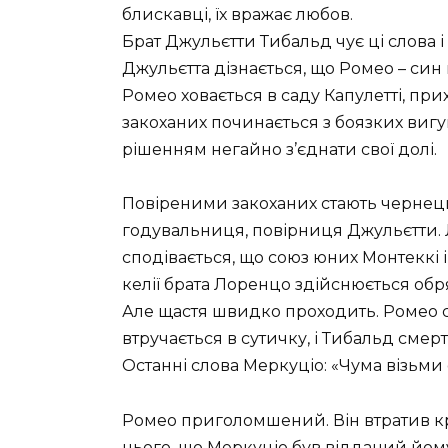
блискавці, їх вражає любов.
Брат Джульєтти Тибальд чує ці слова і
Джульєтта дізнається, що Ромео – син 
Ромео ховається в саду Капулетті, пр
закоханих починається з боязких вигукі
рішенням негайно з’єднати свої долі.
Повіреними закоханих стають чернець
годувальниця, повірниця Джульєтти. Л
сподівається, що союз юних Монтеккі і
келії брата Лоренцо здійснюється об
Але щастя швидко проходить. Ромео с
втручається в сутичку, і Тибальд смерт
Останні слова Меркуціо: «Чума візьми 
Ромео приголомшений. Він втратив кра
нього, що Меркуціо був відданий йому