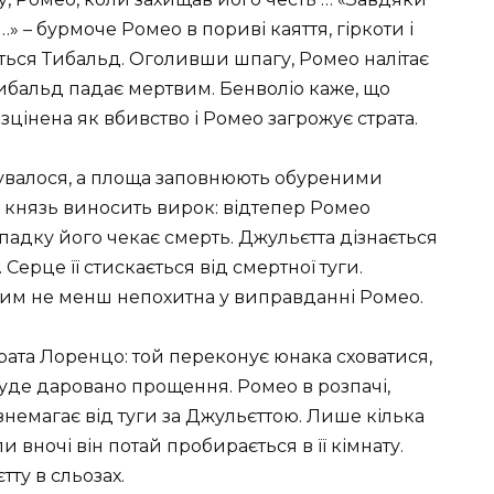
…» – бурмоче Ромео в пориві каяття, гіркоти і
яється Тибальд. Оголивши шпагу, Ромео налітає
 Тибальд падає мертвим. Бенволіо каже, що
цінена як вбивство і Ромео загрожує страта.
бувалося, а площа заповнюють обуреними
 князь виносить вирок: відтепер Ромео
адку його чекає смерть. Джульєтта дізнається
Серце її стискається від смертної туги.
 тим не менш непохитна у виправданні Ромео.
рата Лоренцо: той переконує юнака сховатися,
уде даровано прощення. Ромео в розпачі,
 знемагає від туги за Джульєттою. Лише кілька
 вночі він потай пробирається в її кімнату.
ту в сльозах.