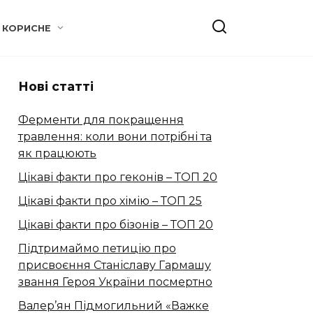
КОРИСНЕ
Нові статті
Ферменти для покращення
травлення: коли вони потрібні та
як працюють
Цікаві факти про геконів – ТОП 20
Цікаві факти про хімію – ТОП 25
Цікаві факти про бізонів – ТОП 20
Підтримаймо петицію про
присвоєння Станіславу Гармашу
звання Героя України посмертно
Валер’ян Підмогильний «Важке