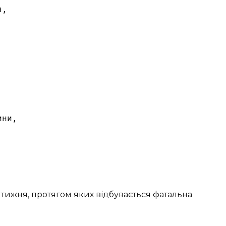
,

ни,



о тижня, протягом яких відбувається фатальна