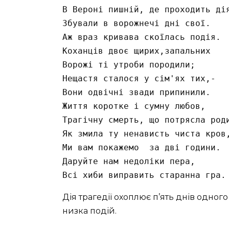
В Вероні пишній, де проходить дія
Збували в ворожнечі дні свої.

Аж враз кривава скоїлась подія.

Коханців двоє щирих,запальних

Ворожі ті утроби породили;

Нещастя сталося у сім'ях тих,-

Вони одвічні звади припинили.

Життя коротке і сумну любов,

Трагічну смерть, що потрясла роди
Як змила ту ненависть чиста кров,
Ми вам покажемо  за дві години.

Даруйте нам недоліки пера,

Всі хиби виправить старанна гра.
Дія трагедії охоплює п’ять днів одног
низка подій.