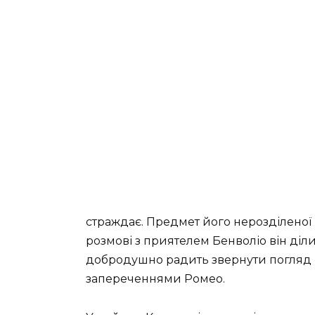
страждає. Предмет його нерозділеної 
розмові з приятелем Бенволіо він ді
добродушно радить звернути погляд н
запереченнями Ромео.