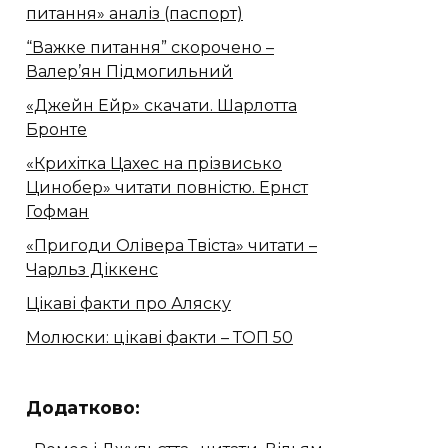
питання» аналіз (паспорт)
“Важке питання” скорочено –
Валер’ян Підмогильний
«Джейн Ейр» скачати. Шарлотта
Бронте
«Крихітка Цахес на прізвисько
Цинобер» читати повністю. Ернст
Гофман
«Пригоди Олівера Твіста» читати –
Чарльз Діккенс
Цікаві факти про Аляску
Молюски: цікаві факти – ТОП 50
Додатково: