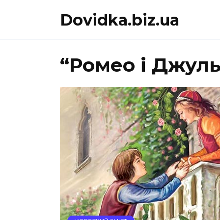
Перейти
Dovidka.biz.ua
до
вмісту
“Ромео і Джуль