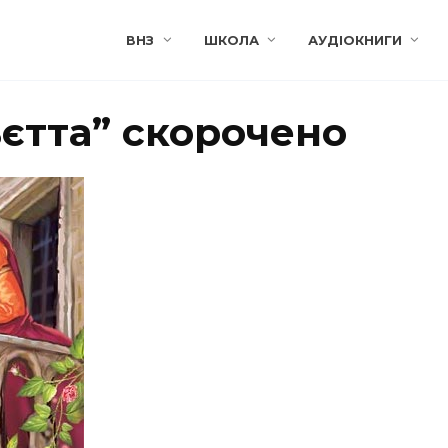
ВНЗ
ШКОЛА
АУДІОКНИГИ
єтта” скорочено