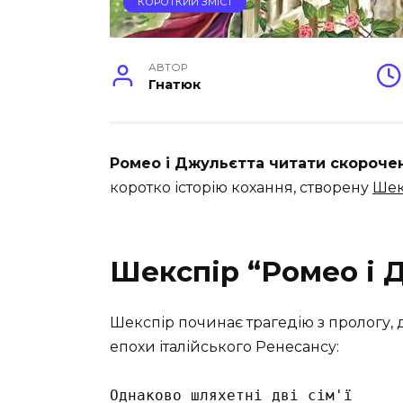
КОРОТКИЙ ЗМІСТ
АВТОР
Гнатюк
Ромео і Джульєтта читати скорочен
коротко історію кохання, створену
Шек
Шекспір “Ромео і 
Шекспір ​​починає трагедію з пролог
епохи італійського Ренесансу:
Однаково шляхетні дві сім'ї
