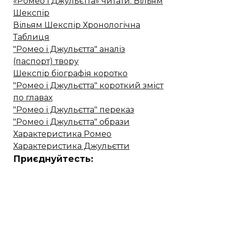
«Ромео і Джульєтта» читати. Вільям
Шекспір
Вільям Шекспір ​​Хронологічна
Таблиця
"Ромео і Джульєтта" аналіз
(паспорт) твору
Шекспір біографія коротко
"Ромео і Джульєтта" короткий зміст
по главах
"Ромео і Джульєтта" переказ
"Ромео і Джульєтта" образи
Характеристика Ромео
Характеристика Джульєтти
Приєднуйтесть: