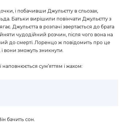
очки, і побачивши Джульєтту в сльозах,
ьда. Батьки вирішили повінчати Джульєтту з
гає. Джульєтта в розпачі звертається до брата
йняти чудодійний розчин, після чого вона на
бний до смерті. Лоренцо ж повідомить про це
, і вони зможуть зникнути.
ї наповнюється сум’яттям і жахом:
ін бачить сон.