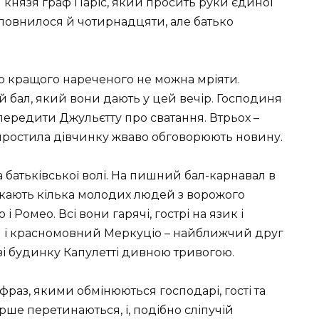
ч князя граф Паріс, який просить руки єдиної
иповнилося й чотирнадцяти, але батько
про кращого нареченого не можна мріяти.
й бал, який вони дають у цей вечір. Господиня
передити Джульєтту про сватання. Втрьох –
виростила дівчинку жваво обговорюють новину.
 батьківської волі. На пишний бал-карнавал в
кають кілька молодих людей з ворожого
і Ромео. Всі вони гарячі, гострі на язик і
 і красномовний Меркуціо – найближчий друг
і будинку Капулетті дивною тривогою.
фраз, якими обмінюються господарі, гості та
рше перетинаються, і, подібно сліпучій