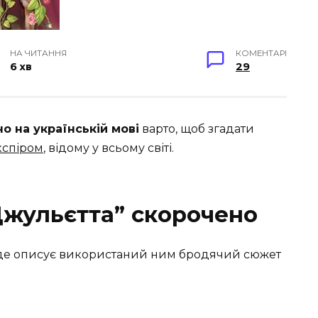
НА ЧИТАННЯ
КОМЕНТАРІ
6 хв
29
о на українській мові
варто, щоб згадати
спіром
, відому у всьому світі.
Джульєтта” скорочено
у, де описує використаний ним бродячий сюжет