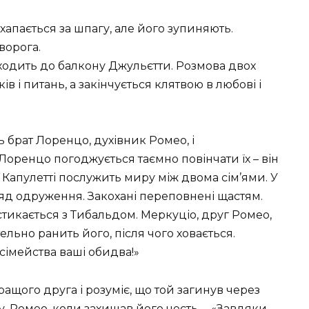
 хапається за шпагу, але його зупиняють.
ворога.
иходить до балкону Джульєтти. Розмова двох
в і питань, а закінчується клятвою в любові і
 брат Лоренцо, духівник Ромео, і
оренцо погоджується таємно повінчати їх – він
 Капулетті послужить миру між двома сім’ями. У
ряд одруження. Закохані переповнені щастям.
тикається з Тибальдом. Меркуціо, друг Ромео,
ельно ранить його, після чого ховається.
сімейства ваші обидва!»
щого друга і розуміє, що той загинув через
, Ромео, коли захищав його честь … «Завдяки