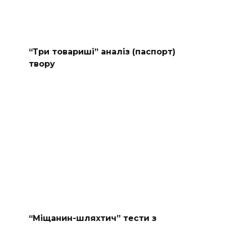
“Три товариші” аналіз (паспорт)
твору
“Міщанин-шляхтич” тести з