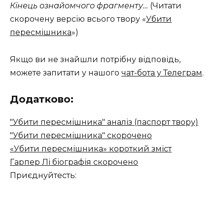
Кінець ознайомчого фрагменту…
(Читати
скорочену версію всього твору «
Убити
пересмішника
»)
Якщо ви не знайшли потрібну відповідь,
можете запитати у нашого
чат-бота у Телеграм
.
Додатково:
"Убити пересмішника" аналіз (паспорт твору)
"Убити пересмішника" скорочено
«Убити пересмішника» короткий зміст
Гарпер Лі біографія скорочено
Приєднуйтесть: