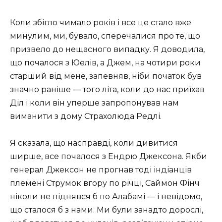
Коли збігло чимало років і все це стало вже
минулим, ми, бувало, сперечалися про те, що
призвело до нещасного випадку. Я доводила,
що почалося з Юелів, а Джем, на чотири роки
старший від мене, запевняв, ніби початок був
значно раніше — того літа, коли до нас приїхав
Діл і коли він уперше запропонував нам
виманити з дому Страхолюда Редлі.
Я сказала, що насправді, коли дивитися
ширше, все почалося з Ендрю Джексона. Якби
генерал Джексон не прогнав тоді індіанців
племені Струмок вгору по річці, Саймон Фінч
ніколи не піднявся б по Алабамі — і невідомо,
що сталося б з нами. Ми були занадто дорослі,