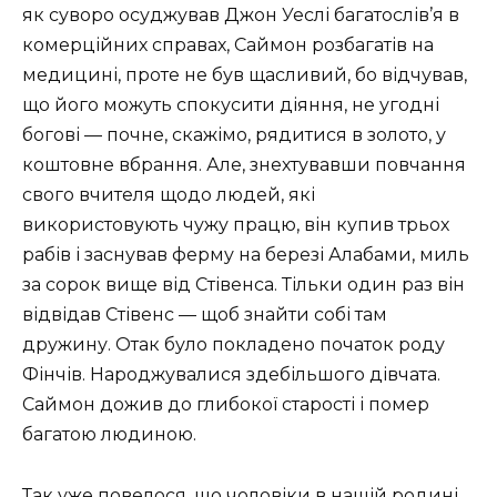
як суворо осуджував Джон Уеслі багатослів’я в
комерційних справах, Саймон розбагатів на
медицині, проте не був щасливий, бо відчував,
що його можуть спокусити діяння, не угодні
богові — почне, скажімо, рядитися в золото, у
коштовне вбрання. Але, знехтувавши повчання
свого вчителя щодо людей, які
використовують чужу працю, він купив трьох
рабів і заснував ферму на березі Алабами, миль
за сорок вище від Стівенса. Тільки один раз він
відвідав Стівенс — щоб знайти собі там
дружину. Отак було покладено початок роду
Фінчів. Народжувалися здебільшого дівчата.
Саймон дожив до глибокої старості і помер
багатою людиною.
Так уже повелося, що чоловіки в нашій родині