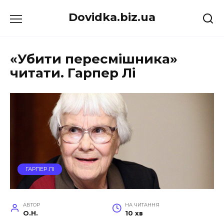
Перейти
Dovidka.biz.ua
до
вмісту
«Убити пересмішника»
читати. Гарпер Лі
ГАРПЕР ЛІ
АВТОР
НА ЧИТАННЯ
O.H.
10 хв