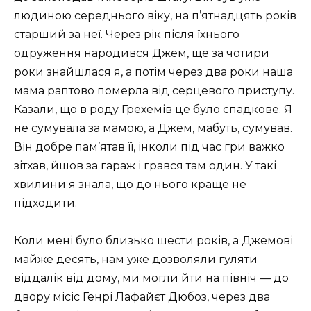
людиною середнього віку, на п’ятнадцять років
старший за неї. Через рік після їхнього
одруження народився Джем, ще за чотири
роки знайшлася я, а потім через два роки наша
мама раптово померла від серцевого приступу.
Казали, що в роду Грехемів це було спадкове. Я
не сумувала за мамою, а Джем, мабуть, сумував.
Він добре пам’ятав її, інколи під час гри важко
зітхав, йшов за гараж і грався там один. У такі
хвилини я знала, що до нього краще не
підходити.
Коли мені було близько шести років, а Джемові
майже десять, нам уже дозволяли гуляти
віддалік від дому, ми могли йти на північ — до
двору місіс Генрі Лафайєт Дюбоз, через два