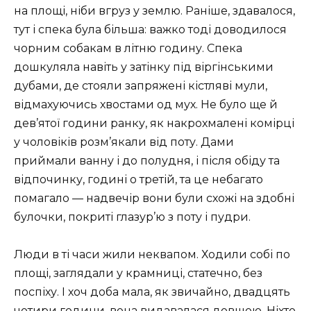
на площі, ніби вгруз у землю. Раніше, здавалося,
тут і спека була більша: важко тоді доводилося
чорним собакам в літню годину. Спека
дошкуляла навіть у затінку під віргінськими
дубами, де стояли запряжені кістляві мули,
відмахуючись хвостами од мух. Не було ще й
дев’ятої години ранку, як накрохмалені комірці
у чоловіків розм’якали від поту. Дами
приймали ванну і до полудня, і після обіду та
відпочинку, годині о третій, та це небагато
помагало — надвечір вони були схожі на здобні
булочки, покриті глазур’ю з поту і пудри.
Люди в ті часи жили неквапом. Ходили собі по
площі, заглядали у крамниці, статечно, без
поспіху. І хоч доба мала, як звичайно, двадцять
чотири години, вона видавалася довшою. Ніхто