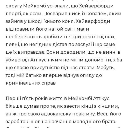
округу Мейкомб усі знали, що Хейверфорди
вперті, як осли. Посварившись із ковалем, який
зайняв у шкоді їхнього коня, Хейверфорди
відправили його на той світ і мали
необережність зробити це при трьох свідках,
певні, що негідник дістав по заслузі і що саме
це їх виправдає. Вони доводили, що не винні в
убивстві, і Аттікус нічим не міг їм допомогти, хіба
що своєю присутністю під час страти. Мабуть,
тоді мій батько вперше відчув огиду до
кримінальних справ.
Перші п’ять років життя в Мейкомбі Аттікус
більше думав про те, як звести кінці з кінцями,
аніж про свою адвокатську практику. Весь його
заробіток ішов на навчання молодшого брата.