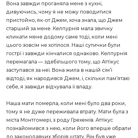
Вона завжди проганяла мене з кухні,
дивуючись, чому я не можу поводитися
пристойно, як-от Джем, хоча знала, що Джем
старший за мене. Келпурнія мала звичку
кликати мене додому саме тоді, коли мені
цього зовсім не хотілося. Наші сутички були
гострі і завжди кінчалися однаково. Келпурнія
перемагала — здебільшого тому, що Аттікус
заступався за неї. Вона жила в нашій сім’ї
відтоді, як народився Джем, і, скільки пам’ятаю
себе, я завжди відчувала її владу.
Наша мати померла, коли мені було два роки,
тому я не дуже переживала втрату. Мати була з
міста Монтгомері, з роду Грехемів. Аттікус
познайомився з нею, коли його вперше обрали
до законодавчих зборів штату. Він був уже