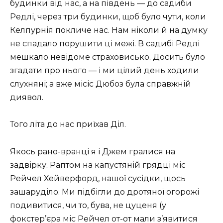
будинки від нас, а на південь — до садиби
Редлі, через три будинки, щоб було чути, коли
Келпурнія покличе нас. Нам ніколи й на думку
не спадало порушити ці межі. В садибі Редлі
мешкало невідоме страховисько. Досить було
згадати про нього — і ми цілий день ходили
слухняні; а вже місіс Дюбоз була справжній
диявол.
Того літа до нас приїхав Діл.
Якось рано-вранці я і Джем гралися на
задвірку. Раптом на капустяній грядці міс
Рейчел Хейверфорд, нашої сусідки, щось
зашаруділо. Ми підбігли до дротяної огорожі
подивитися, чи то, бува, не цуценя (у
фокстер’єра міс Рейчел от-от мали з’явитися