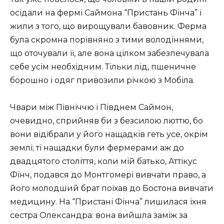
осідали на фермі Саймона “Пристань Фінча” і
жили з того, що вирощували бавовник. Ферма
була скромна порівняно з тими володіннями,
що оточували її, але вона цілком забезпечувала
себе усім необхідним. Тільки лід, пшеничне
борошно і одяг привозили річкою з Мобіла.
Чвари між Північчю і Півднем Саймон,
очевидно, сприйняв би з безсилою люттю, бо
вони відібрали у його нащадків геть усе, окрім
землі; ті нащадки були фермерами аж до
двадцятого століття, коли мій батько, Аттікус
Фінч, подався до Монтгомері вивчати право, а
його молодший брат поїхав до Бостона вивчати
медицину. На “Пристані Фінча” лишилася їхня
сестра Олександра: вона вийшла заміж за