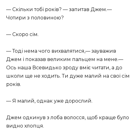
— Скільки тобі років? — запитав Джем.—
Чотири з половиною?
— Скоро сім.
— Тоді нема чого вихвалятися,— зауважив
Джем і показав великим пальцем на мене.—
Ось наша Всевидько зроду вміє читати, а до
школи ще не ходить. Ти дуже малий на свої сім
років.
— Я малий, однак уже дорослий.
Джем одкинув з лоба волосся, щоб краще було
видно хлопця.