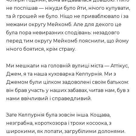
не поспішав — нікуди було йти, нічого купувати,
та й грошей не було. Ніщо не приваблювало і за
межами округу Мейкомб. Але для декого це
була пора невиразних сподівань: незадовго
перед тим округу Мейкомб пояснили, що йому
нічого боятися, крім страху.
Ми мешкали на головній вулиці міста — Аттікус,
Джем, я та наша куховарка Келпурнія. Ми з
Джемом були цілком задоволені своїм батьком:
він брав участь у наших забавах, читав нам, був з
нами ввічливий і справедливий.
Зате Келпурнія була зовсім інша. Кощава,
незграбна, короткозора і трохи косоока, з
широкими, як лопати, загрубілими долонями.