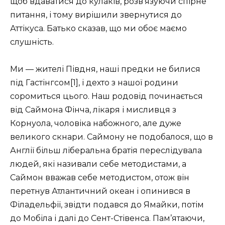
щоб вдаватися до кулаків, розв’язуючи спірне
питання, і тому вирішили звернутися до
Аттікуса. Батько сказав, що ми обоє маємо
слушність.
Ми — жителі Півдня, наші предки не билися
під Гастінгсом[1], і дехто з нашої родини
соромиться цього. Наш родовід починається
від Саймона Фінча, лікаря і мисливця з
Корнуола, чоловіка набожного, але дуже
великого скнари. Саймону не подобалося, що в
Англії більш ліберальна братія переслідувала
людей, які називали себе методистами, а
Саймон вважав себе методистом, отож він
перетнув Атлантичний океан і опинився в
Філадельфії, звідти подався до Ямайки, потім
до Мобіла і далі до Сент-Стівенса. Пам’ятаючи,