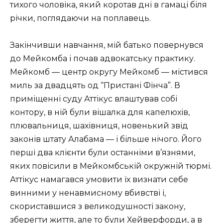
тихого чоловіка, який коротав дні в гамаці біля
річки, поглядаючи на поплавець.
Закінчивши навчання, мій батько повернувся
до Мейкомба і почав адвокатську практику.
Мейкомб — центр округу Мейкомб — містився
миль за двадцять од “Пристані Фінча”. В
приміщенні суду Аттікус влаштував собі
контору, в ній були вішалка для капелюхів,
плювальниця, шахівниця, новенький звід
законів штату Алабама — і більше нічого. Його
перші два клієнти були останніми в’язнями,
яких повісили в Мейкомбській окружній тюрмі.
Аттікус намагався умовити їх визнати себе
винними у ненавмисному вбивстві і,
скориставшися з великодушності закону,
зберегти життя, але то були Хейверфорди, а в