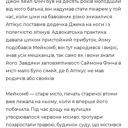
Джон Хейл Фінч був на десять років молодший
від мого батька, він надумав стати лікарем у той
час, коли ціни на бавовник різко знизилися.
Аттікус поставив дядечка Джека на ноги і з
полегкістю зітхнув. Адвокатська практика
давала цілком пристойний прибуток, йому
подобався Мейкомб, він тут народився і виріс,
знав усіх мешканців, так само як і вони знали
його. Завдяки заповзятливості Саймона Фінча в
місті мало було сімей, де б Аттікус не мав
родичів або свояків.
Мейкомб — старе місто, печать старечої втоми
вже лежала на ньому, коли я вперше його
побачила. Під час дощу на вулицях
утворювалося червоне місиво; тротуари
позаростали травою, будинок суду, що містився