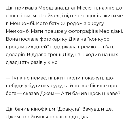
Діл приїхав з Мерідіана, штат Міссісіпі, на літо до
своєї тітки, міс Рейчел, і відтепер щоліта житиме
в Мейкомбі. Його батьки родом з округу
Мейкомб. Мати працює у фотографії в Мерідіані.
Вона послала фотокартку Діла на “конкурс
вродливих дітей” і одержала премію — п’ять
доларів. Віддала гроші Ділу, і він ходив на них
двадцять разів у кіно.
— Тут кіно немає, тільки інколи покажуть що-
небудь у будинку суду, та й то все більше про
бога,— сказав Джем.— А ти бачив щось цікаве?
Діл бачив кінофільм “Дракула”. Зачувши це,
Джем пройнявся повагою до Діла.