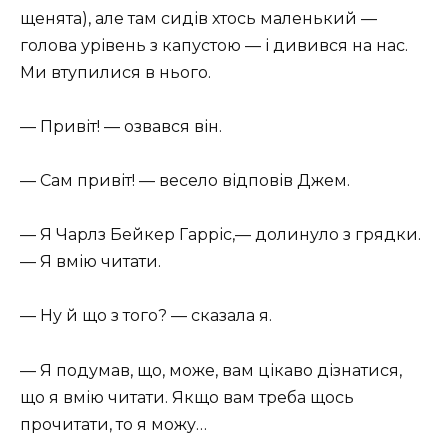
щенята), але там сидів хтось маленький —
голова урівень з капустою — і дивився на нас.
Ми втупилися в нього.
— Привіт! — озвався він.
— Сам привіт! — весело відповів Джем.
— Я Чарлз Бейкер Гарріс,— долинуло з грядки.
— Я вмію читати.
— Ну й що з того? — сказала я.
— Я подумав, що, може, вам цікаво дізнатися,
що я вмію читати. Якщо вам треба щось
прочитати, то я можу…