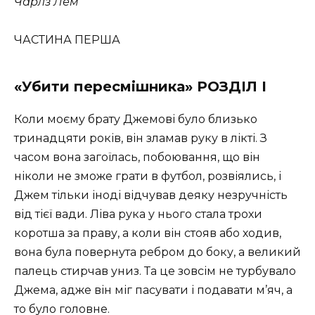
Чарлз Лем
ЧАСТИНА ПЕРША
«Убити пересмішника» РОЗДІЛ І
Коли моєму брату Джемові було близько
тринадцяти років, він зламав руку в лікті. З
часом вона загоїлась, побоювання, що він
ніколи не зможе грати в футбол, розвіялись, і
Джем тільки іноді відчував деяку незручність
від тієї вади. Ліва рука у нього стала трохи
коротша за праву, а коли він стояв або ходив,
вона була повернута ребром до боку, а великий
палець стирчав униз. Та це зовсім не турбувало
Джема, адже він міг пасувати і подавати м’яч, а
то було головне.