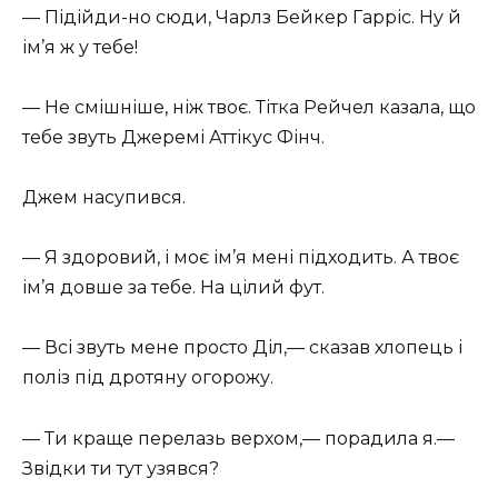
— Підійди-но сюди, Чарлз Бейкер Гарріс. Ну й
ім’я ж у тебе!
— Не смішніше, ніж твоє. Тітка Рейчел казала, що
тебе звуть Джеремі Аттікус Фінч.
Джем насупився.
— Я здоровий, і моє ім’я мені підходить. А твоє
ім’я довше за тебе. На цілий фут.
— Всі звуть мене просто Діл,— сказав хлопець і
поліз під дротяну огорожу.
— Ти краще перелазь верхом,— порадила я.—
Звідки ти тут узявся?