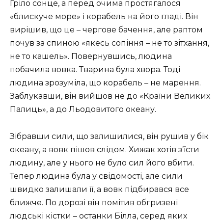
Гріло сонце, а перед очима простягалося
«блискуче море» і корабель на його гладі. Він
вирішив, що це – чергове бачення, але раптом
почув за спиною «якесь сопіння – не то зітхання,
не то кашель». Повернувшись, людина
побачила вовка. Тварина була хвора. Тоді
людина зрозуміла, що корабель – не марення.
Заблукавши, він вийшов не до «Країни Великих
Палиць», а до Льодовитого океану.
Зібравши сили, що залишилися, він рушив у бік
океану, а вовк пішов слідом. Хижак хотів з’їсти
людину, але у нього не було сил його вбити.
Тепер людина була у свідомості, але сили
швидко залишали її, а вовк підбирався все
ближче. По дорозі він помітив обгризені
людські кістки – останки Білла, серед яких