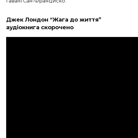
гавані Сан-Франциско.
Джек Лондон “Жага до життя”
аудіокнига скорочено