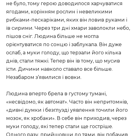
не було, тому герою доводилося харчуватися
ягодами, корінням рослин і невеликими
рибками-пескаріками, яких він ловив руками і
їв сирими. Через три дні хмари заволокли небо,
пішов сніг. Людина більше не могла
орієнтуватися по сонцю і заблукала. Він дуже
ослаб, а муки голоду, що терзали його кілька
днів, стали тяжкі. Тепер він їв тому, що мусив
їсти. Дичини навколо ставало все більше.
Незабаром з’явилися і вовки.
Людина вперто брела в густому тумані,
«несвідомо, як автомат». Часто він непритомнів,
«дивні думки і безглузді уявлення точили його
мозок, як хробаки». В себе він приходив, через
муки голоду, які тепер стали ще гостріше.
Одного разу, прийшовши до тями, він побачив