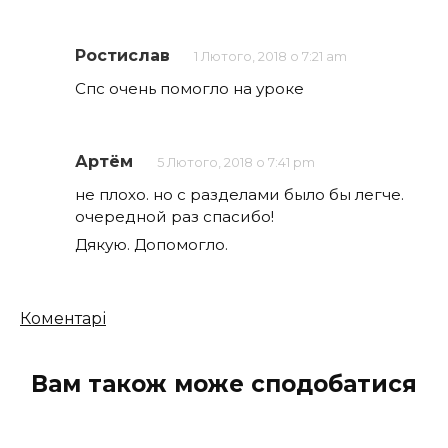
Ростислав
1 Лютого, 2018 о 7:21 am
Спс очень помогло на уроке
Артём
5 Лютого, 2018 о 7:41 pm
не плохо. но с разделами было бы легче.
очередной раз спасибо!
Дякую. Допомогло.
Кількість
Коментарі
коментарів
Вам також може сподобатися