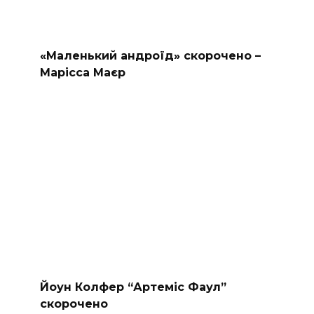
«Маленький андроїд» скорочено –
Марісса Маєр
Йоун Колфер “Артеміс Фаул”
скорочено