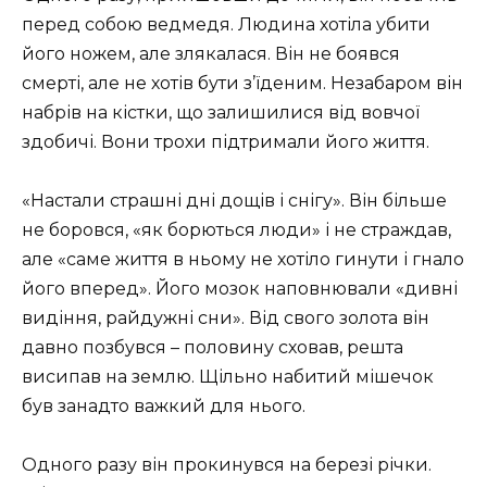
перед собою ведмедя. Людина хотіла убити
його ножем, але злякалася. Він не боявся
смерті, але не хотів бути з’їденим. Незабаром він
набрів на кістки, що залишилися від вовчої
здобичі. Вони трохи підтримали його життя.
«Настали страшні дні дощів і снігу». Він більше
не боровся, «як борються люди» і не страждав,
але «саме життя в ньому не хотіло гинути і гнало
його вперед». Його мозок наповнювали «дивні
видіння, райдужні сни». Від свого золота він
давно позбувся – половину сховав, решта
висипав на землю. Щільно набитий мішечок
був занадто важкий для нього.
Одного разу він прокинувся на березі річки.