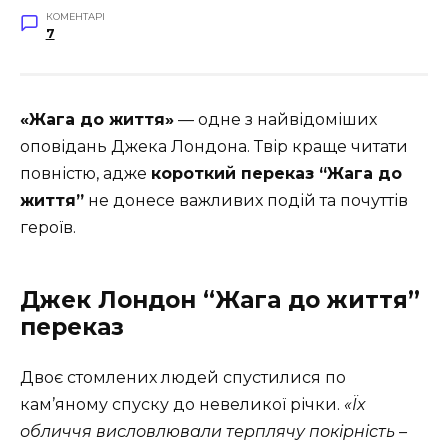
КОМЕНТАРІ
7
«Жага до життя»
— одне з найвідоміших
оповідань Джека Лондона. Твір краще читати
повністю, адже
короткий переказ “Жага до
життя”
не донесе важливих подій та почуттів
героїв.
Джек Лондон “Жага до життя”
переказ
Двоє стомлених людей спустилися по
кам’яному спуску до невеликої річки.
«Їх
обличчя висловлювали терплячу покірність –