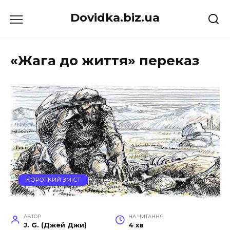
Перейти
Dovidka.biz.ua
до
вмісту
«Жага до життя» переказ
КОРОТКИЙ ЗМІСТ
АВТОР
НА ЧИТАННЯ
J. G. (Джей Джи)
4 хв