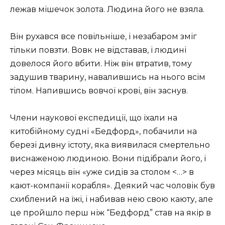
лежав мішечок золота. Людина його не взяла.
Він рухався все повільніше, і незабаром зміг
тільки повзти. Вовк не відставав, і людині
довелося його вбити. Ніж він втратив, тому
задушив тварину, навалившись на нього всім
тілом. Напившись вовчої крові, він заснув.
Члени наукової експедиції, що їхали на
китобійному судні «Бедфорд», побачили на
березі дивну істоту, яка виявилася смертельно
виснаженою людиною. Вони підібрали його, і
через місяць він «уже сидів за столом <…> в
кают-компанії корабля». Деякий час чоловік був
схиблений на їжі, і набивав нею свою каюту, але
це пройшло перш ніж “Бедфорд” став на якір в