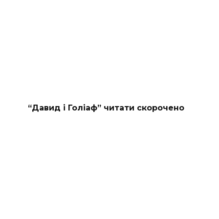
“Давид і Голіаф” читати скорочено