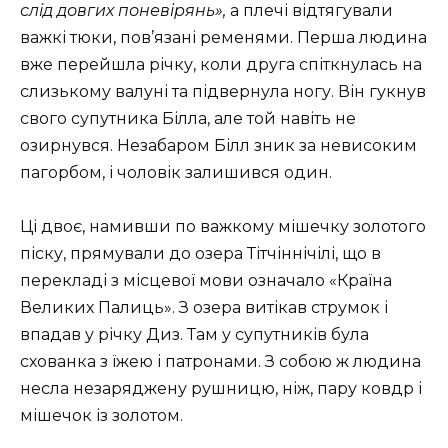
слід довгих поневірянь»,
а плечі відтягували
важкі тюки, пов’язані ременями. Перша людина
вже перейшла річку, коли друга спіткнулась на
слизькому валуні та підвернула ногу. Він гукнув
свого супутника Білла, але той навіть не
озирнувся. Незабаром Білл зник за невисоким
пагорбом, і чоловік залишився один.
Ці двоє, намивши по важкому мішечку золотого
піску, прямували до озера Тітчіннічілі, що в
перекладі з місцевої мови означало «Країна
Великих Палиць». З озера витікав струмок і
впадав у річку Диз. Там у супутників була
схованка з їжею і патронами. З собою ж людина
несла незаряджену рушницю, ніж, пару ковдр і
мішечок із золотом.