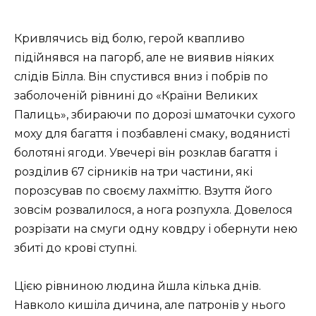
Кривлячись від болю, герой квапливо
підійнявся на пагорб, але не виявив ніяких
слідів Білла. Він спустився вниз і побрів по
заболоченій рівнині до «Країни Великих
Палиць», збираючи по дорозі шматочки сухого
моху для багаття і позбавлені смаку, водянисті
болотяні ягоди. Увечері він розклав багаття і
розділив 67 сірників на три частини, які
порозсував по своєму лахміттю. Взуття його
зовсім розвалилося, а нога розпухла. Довелося
розрізати на смуги одну ковдру і обернути нею
збиті до крові ступні.
Цією рівниною людина йшла кілька днів.
Навколо кишіла дичина, але патронів у нього