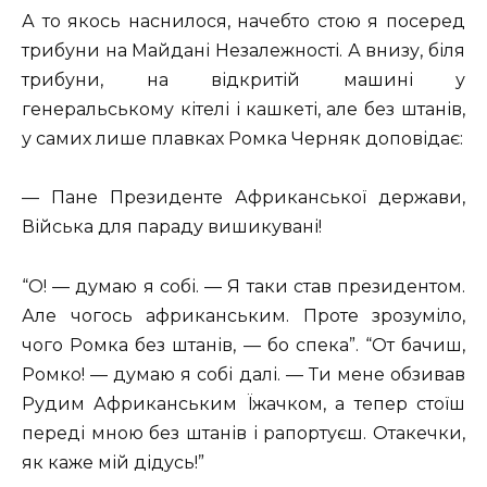
А то якось наснилося, начебто стою я посеред
трибуни на Майдані Незалежності. А внизу, біля
трибуни, на відкритій машині у
генеральському кітелі і кашкеті, але без штанів,
у самих лише плавках Ромка Черняк доповідає:
— Пане Президенте Африканської держави,
Війська для параду вишикувані!
“О! — думаю я собі. — Я таки став президентом.
Але чогось африканським. Проте зрозуміло,
чого Ромка без штанів, — бо спека”. “От бачиш,
Ромко! — думаю я собі далі. — Ти мене обзивав
Рудим Африканським Їжачком, а тепер стоїш
переді мною без штанів і рапортуєш. Отакечки,
як каже мій дідусь!”