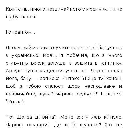
Крім снів, нічого незвичайного у моєму житті не
відбувалося.
І от раптом…
Якось, виймаючи з сумки на перерві підручник
з української мови, я побачив, що з нього
стирчить ріжок аркуша із зошита в клітинку.
Аркуш був складений учетверо. Я розгорнув
його, бачу — записка. Читаю: “Якщо ти хочеш,
щоб з тобою сталося щось несподіване й
незвичайне, шукай чарівні окуляри!” І підпис:
“Ритас”.
Тю! Що за дивина?! Мене аж у жар кинуло.
Чарівні окуляри!.. Де ж їх шукати?! Хто це