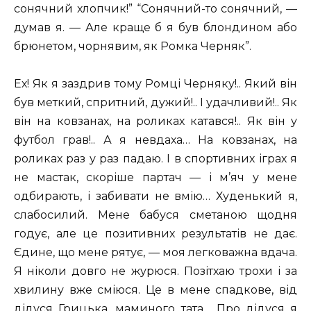
сонячний хлопчик!” “Сонячний-то сонячний, —
думав я. — Але краще б я був блондином або
брюнетом, чорнявим, як Ромка Черняк”.
Ех! Як я заздрив тому Ромці Черняку!.. Який він
був меткий, спритний, дужий!.. І удачливий!.. Як
він на ковзанах, на роликах катався!.. Як він у
футбол грав!.. А я невдаха… На ковзанах, на
роликах раз у раз падаю. І в спортивних іграх я
не мастак, скоріше партач — і м’яч у мене
одбирають, і забивати не вмію… Худенький я,
слабосилий. Мене бабуся сметаною щодня
годує, але це позитивних результатів не дає.
Єдине, що мене рятує, — моя легковажна вдача.
Я ніколи довго не журюся. Позітхаю трохи і за
хвилину вже сміюся. Це в мене спадкове, від
дідуся Грицька, маминого тата… Про дідуся я