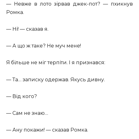
— Невже в лото зірвав джек-пот? — пхикнув
Ромка.
— Ні! — сказав я.
— А що ж таке? Не муч мене!
Я більше не міг терпіти. І я признався:
— Та… записку одержав. Якусь дивну.
— Від кого?
— Сам не знаю…
— Ану покажи! — сказав Ромка.