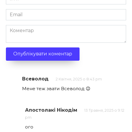
*
Email
*
Коментар
Всеволод
2 Квітня, 2025 о 8:43 pm
Мене теж звати Всеволод 😉
Апостолакі Нікодім
13 Травня, 2025 о 9:12
pm
ого