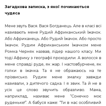
Загадкова записка, з якої починаються
чудеса
Мене звуть Вася. Вася Богданець. Але в класі всі
називають мене Рудий Африканський Їжачок.
Або Африканець. Або Рудий Їжачок. Або просто
Їжачок. Рудим Африканським Їжачком мене
Ромка Черняк назвав, лідер нашого класу. Ми
тоді Африку з географії проходили. А волосся в
мене справді руде, як жар. І настовбурчене, як
голки в їжачка. Та я не ображаюсь на те
прізвисько. Рудим мене змалку завжди
називали, з дитячого садка. І я звик. Та й не в
усіх це слово звучить образливо. Мама,
наприклад, називає мене “Сонечко моє
руденьке!”. А бабуся каже: “Ти в нас особливий