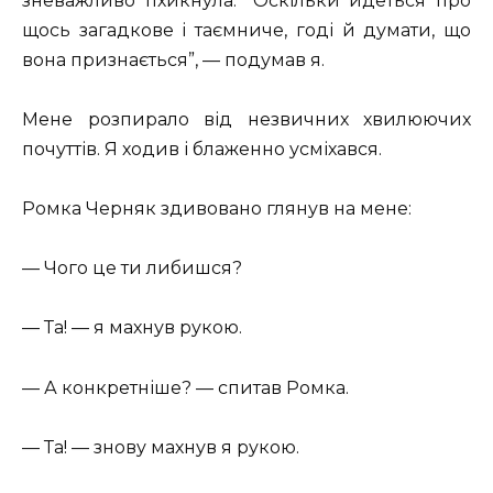
зневажливо пхикнула. “Оскільки йдеться про
щось загадкове і таємниче, годі й думати, що
вона признається”, — подумав я.
Мене розпирало від незвичних хвилюючих
почуттів. Я ходив і блаженно усміхався.
Ромка Черняк здивовано глянув на мене:
— Чого це ти либишся?
— Та! — я махнув рукою.
— А конкретніше? — спитав Ромка.
— Та! — знову махнув я рукою.