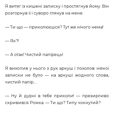
Я витяг із кишені записку і простягнув йому. Він
розгорнув її і суворо глянув на мене:
— Ти що — приколюєшся? Тут же нічого нема!
— Як?!
— А отак! Чистий папірець!
Я вихопив у нього з рук аркуш і похолов: ніякої
записки не було — на аркуші жодного слова,
чистий папір…
— Ну й дурні в тебе приколи! — презирливо
скривився Ромка. — Ти що? Типу чокнутий?