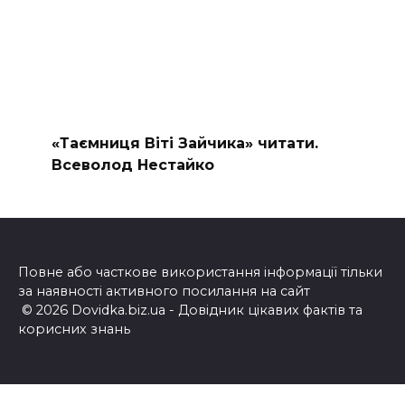
«Таємниця Віті Зайчика» читати.
Всеволод Нестайко
Повне або часткове використання інформації тільки
за наявності активного посилання на сайт
© 2026 Dovidka.biz.ua - Довідник цікавих фактів та
корисних знань