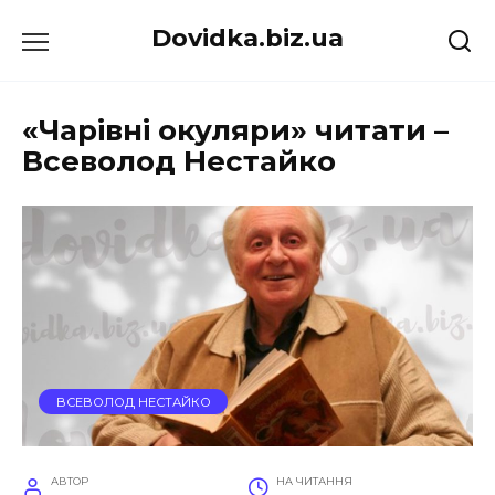
Перейти
Dovidka.biz.ua
до
вмісту
«Чарівні окуляри» читати –
Всеволод Нестайко
ВСЕВОЛОД НЕСТАЙКО
АВТОР
НА ЧИТАННЯ