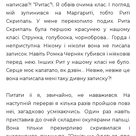
написав?! “Ритас”!.. Я обвів очима клас. І погляд
мій зупинився на Маргариті, тобто Риті
Скрипаль. У мене перехопило подих. Рита
Скрипаль була першою красунею у нашому
класі. Струнка, голубоока, чорноброва… Горда і
неприступна. Нікому і ніколи вона не писала
записок. Навіть Ромка Черняк губився і ніяковів
перед нею. Інших Рит у нашому класі не було.
Серце моє калатало, як дзвін… Невже, невже це
вона написала мені таку дивну записку?!
Питати її я, звичайно, не наважився. На
наступній перерві я кілька разів пройшов повз
неї, загадково усміхаючись. Один раз навіть
приставив до очей складені окулярами пальці.
Вона тільки презирливо скривилася і