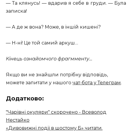
— Та клянусь! — вдарив я себе в груди. — Була
записка!
— А де ж вона? Може, в іншій кишені?
— Н-ні! Це той самий аркуш…
Кінець ознайомчого фрагмменту…
Якщо ви не знайшли потрібну відповідь,
можете запитати у нашого
чат-бота у Телеграм
.
Додатково:
"Чарівні окуляри" скорочено - Всеволод
Нестайко
«Дивовижні події в шостому Б» читати.