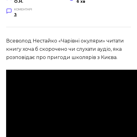
O.H.
6 хв
КОМЕНТАРІ
3
Всеволод Нестайко «Чарівні окуляри» читати
книгу хоча б скорочено чи слухати аудіо, яка
розповідає про пригоди школярів з Києва.