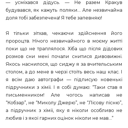
— усміхався дідусь. — Не разем Кракув
будувався, як кажуть поляки… Але незвичайна
доля тобі забезпечена! Я тебе запевняю!
Я тільки зітхав, чекаючи здійснення його
пророцтв. Нічого незвичайного в моєму житті
поки що не траплялося. Хіба що після дідових
розмов сни мені почали снитися дивовижні.
Якось наснилося, що сиджу я за вчительським
столом, а до мене в черзі стоїть весь наш клас. І
я всім даю автографи — підписую новенькі
підручники з хімії. І я собі думаю: “Таки став я
письменником! Але чогось написав не
“Кобзар”, не “Миколу Джерю”, не “Лісову пісню”,
а підручник з хімії, яку я ніколи особливо не
любив і з якої гарних оцінок ніколи не мав…”