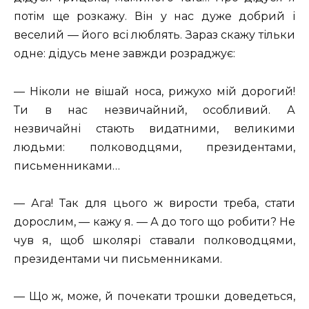
потім ще розкажу. Він у нас дуже добрий і
веселий — його всі люблять. Зараз скажу тільки
одне: дідусь мене завжди розраджує:
— Ніколи не вішай носа, рижухо мій дорогий!
Ти в нас незвичайний, особливий. А
незвичайні стають видатними, великими
людьми: полководцями, президентами,
письменниками…
— Ага! Так для цього ж вирости треба, стати
дорослим, — кажу я. — А до того що робити? Не
чув я, щоб школярі ставали полководцями,
президентами чи письменниками.
— Що ж, може, й почекати трошки доведеться,