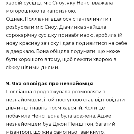
хворій сусідці, міс Сноу, яку Ненсі вважала
моторошною та капризною.
Однак, Полліанні вдалося спантеличити і
розбурхати міс Сноу. Дівчинка знайшла
сорокарічну сусідку привабливою, зробила їй
нову красиву зачіску і дала подивитися на себе
в дзеркало. Вона обіцяла подумати, що може
бути хорошого в тому, щоб лежати хворою в
ліжку цілими днями.
9. Яка оповідає про незнайомця
Полліанна продовжувала розмовляти з
незнайомцем, і той поступово став відповідати
дівчинці і навіть посміхався їй. Коли це
побачила Ненсі, вона була вражена. Адже
незнайомцем був Джон Пендлтон, багатий
мізантроп, що жив самотньо і замкнуто.