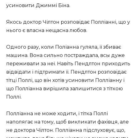
усиновити Джиммі Біна.
Якось доктор Чілтон розповідає Полліанні, що у
нього є власна нещасна любов.
Одного разу, коли Поліанна гуляла, її збиває
машина. Вона сильно постраждала, всы дуже
переживали за неї. Навіть Пендлтон приходить
відвідати і підтримати її. Пендлтон розповідає
тітці Поллі, що він хотів усиновити Полліанну і
що Полліанна вирішила залишитися з тіткою
Поллі.
Полліанна не може ходити, і тітка Поллі
наполягає на тому, щоб викликати фахівця, але
не доктора Чілтон. Полліанна підслуховує, що,