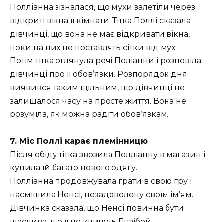
Полліанна зізналася, що мухи залетіли через
відкриті вікна її кімнати. Тітка Поллі сказала
дівчинці, що вона не має відкривати вікна,
поки на них не поставлять сітки від мух.
Потім тітка оглянула речі Поліанни і розповіла
дівчинці про її обов’язки. Розпорядок дня
виявився таким щільним, що дівчинці не
залишалося часу на просте життя. Вона не
розуміла, як можна радіти обов’язкам.
7. Міс Поллі карає племінницю
Після обіду тітка звозила Полліанну в магазин і
купила їй багато нового одягу.
Полліанна продовжувала грати в свою гру і
насмішила Ненсі, незадоволену своїм ім’ям.
Дівчинка сказала, що Ненсі повинна бути
щаслива, що її не кличуть Гіпзібой.