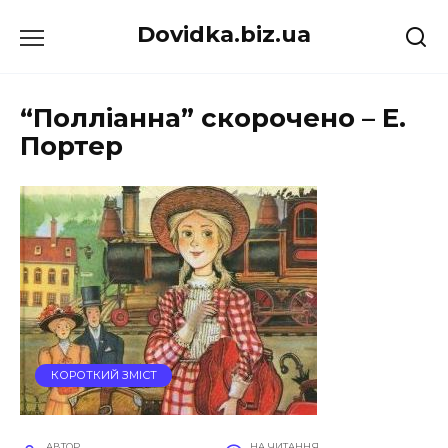
Перейти
Dovidka.biz.ua
до
вмісту
“Полліанна” скорочено – Е.
Портер
КОРОТКИЙ ЗМІСТ
АВТОР
НА ЧИТАННЯ