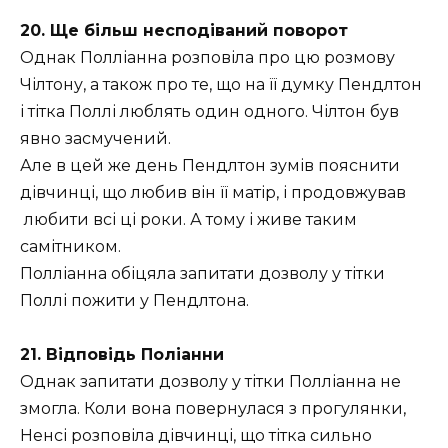
20. Ще більш несподіваний поворот
Однак Полліанна розповіла про цю розмову
Чілтону, а також про те, що на її думку Пендлтон
і тітка Поллі люблять один одного. Чілтон був
явно засмучений.
Але в цей же день Пендлтон зумів пояснити
дівчинці, що любив він її матір, і продовжував
любити всі ці роки. А тому і живе таким
самітником.
Полліанна обіцяла запитати дозволу у тітки
Поллі пожити у Пендлтона.
21. Відповідь Поліанни
Однак запитати дозволу у тітки Полліанна не
змогла. Коли вона повернулася з прогулянки,
Ненсі розповіла дівчинці, що тітка сильно