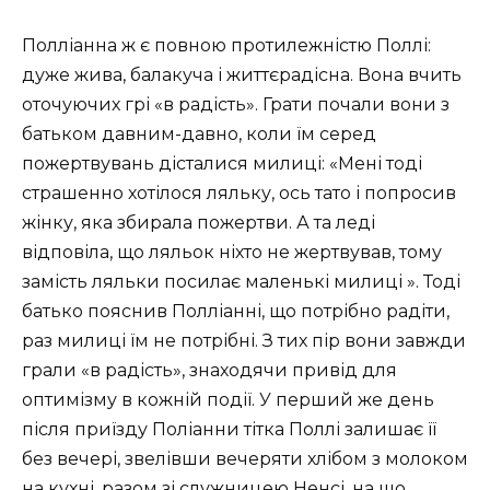
Полліанна ж є повною протилежністю Поллі:
дуже жива, балакуча і життєрадісна. Вона вчить
оточуючих грі «в радість». Грати почали вони з
батьком давним-давно, коли їм серед
пожертвувань дісталися милиці: «Мені тоді
страшенно хотілося ляльку, ось тато і попросив
жінку, яка збирала пожертви. А та леді
відповіла, що ляльок ніхто не жертвував, тому
замість ляльки посилає маленькі милиці ». Тоді
батько пояснив Полліанні, що потрібно радіти,
раз милиці їм не потрібні. З тих пір вони завжди
грали «в радість», знаходячи привід для
оптимізму в кожній події. У перший же день
після приїзду Поліанни тітка Поллі залишає її
без вечері, звелівши вечеряти хлібом з молоком
на кухні, разом зі служницею Ненсі, на що