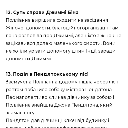
12. Суть справи Джиммі Біна
Полліанна вирішила сходити на засідання
Жіночої допомоги, благодійної організації. Там
вона розповіла про Джиммі, але ніхто з жінок не
зацікавився долею маленького сироти. Вони
не хотіли урізати допомогу дітям Індії, заради
допомоги Джиммі.
13. Подія в Пендлтонському лісі
Засмучена Полліанна додому пішла через ліс і
раптом побачила собаку містера Пендлтона.
Пес наполегливо кликав дівчинку за собою і
Полліанна знайшла Джона Пендлтона, який
зламав ногу.
Пендлтон дав дівчинці ключ від будинку і