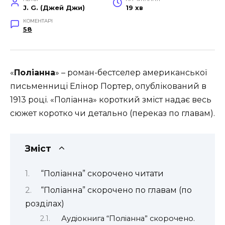
J. G. (Джей Джи)
19 хв
КОМЕНТАРІ
58
«
Поліанна
» – роман-бестселер американської
письменниці Елінор Портер, опублікований в
1913 році. «Поліанна» короткий зміст надає весь
сюжет коротко чи детально (переказ по главам).
Зміст
“Поліанна” скорочено читати
“Поліанна” скорочено по главам (по
розділах)
Аудіокнига “Поліанна” скорочено.