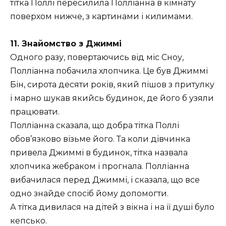
тітка Поллі пересилила Полліанна в кімнату
поверхом нижче, з картинами і килимами.
11. Знайомство з Джиммі
Одного разу, повертаючись від міс Сноу,
Полліанна побачила хлопчика. Це був Джиммі
Бін, сирота десяти років, який пішов з притулку
і марно шукав якийсь будинок, де його б узяли
працювати.
Полліанна сказала, що добра тітка Поллі
обов’язково візьме його. Та коли дівчинка
привела Джиммі в будинок, тітка назвала
хлопчика жебраком і прогнала. Полліанна
вибачилася перед Джиммі, і сказала, що все
одно знайде спосіб йому допомогти.
А тітка дивилася на дітей з вікна і на її душі було
кепсько.