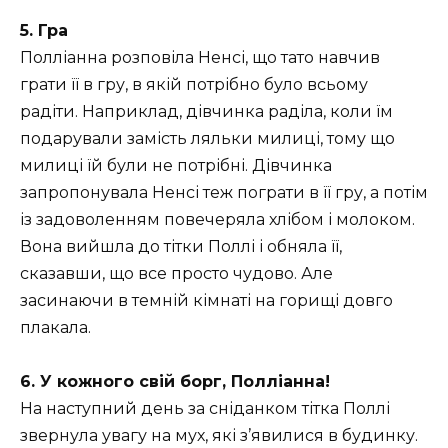
5. Гра
Полліанна розповіла Ненсі, що тато навчив
грати її в гру, в якій потрібно було всьому
радіти. Наприклад, дівчинка раділа, коли їм
подарували замість ляльки милиці, тому що
милиці їй були не потрібні. Дівчинка
запропонувала Ненсі теж пограти в її гру, а потім
із задоволенням повечеряла хлібом і молоком.
Вона вийшла до тітки Поллі і обняла її,
сказавши, що все просто чудово. Але
засинаючи в темній кімнаті на горищі довго
плакала.
6. У кожного свій борг, Полліанна!
На наступний день за сніданком тітка Поллі
звернула увагу на мух, які з’явилися в будинку.