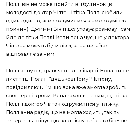
Поллі він не може прийти в її будинок (в
молодості доктор Чілтон і тітка Поллі любили
один одного, але розлучилися з незрозумілих
причин). Джиммі Бін підслуховує розмову і сам
йде до тітки Поллі. Коли вона чує, що у доктора
Чілтона можуть бути ліки, вона негайно
відправляє за ним.
Полліанну відправляють до лікарні. Вона пише
лист тітці Поллі і “дядькові Тому” Чілтону,
повідомляючи їм, що вона вже змогла зробити
свої перші кроки. Вона захоплена тим, що тітка
Поллі і доктор Чілтон одружилися у її ліжку.
Полліанна радіє, що не могла ходити, так як
тепер вона цінує цю здатність набагато більше.