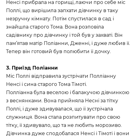
Ненсі прибрала на горищі, лаючи про себе міс
Поллі, що вирішила запхати дівчинку в таку
незручну кімнату. Потім спустилася в сад і
знайшла старого Тома. Вона розповіла
садівнику про дівчинку і той був у захваті. Він
пам’ятав матір Поліанни, Дженні, і дуже любив її.
Тепер він готовий був полюбити її дочку.
3. Приїзд Поліанни
Міс Поллі відправила зустрічати Полліанну
Ненсі і сина старого Тома Тімоті.
Полліанна була веселою і балакучою дівчинкою
з веснянками. Вона прийняла Несні за тітку
Поллі, і дуже здивувалася, що її зустрічала
служниця. Вона стала розпитувати про свою
тітку, її здивувало, що та не любить морозиво.
Дівчинка дуже сподобалася Ненсі і Тімоті і вони