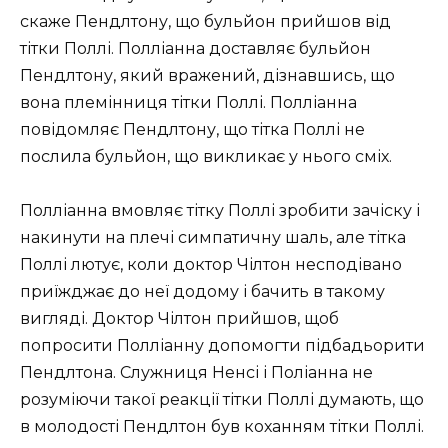
скаже Пендлтону, що бульйон прийшов від
тітки Поллі. Полліанна доставляє бульйон
Пендлтону, який вражений, дізнавшись, що
вона племінниця тітки Поллі. Полліанна
повідомляє Пендлтону, що тітка Поллі не
послила бульйон, що викликає у нього сміх.
Полліанна вмовляє тітку Поллі зробити зачіску і
накинути на плечі симпатичну шаль, але тітка
Поллі лютує, коли доктор Чілтон несподівано
приїжджає до неї додому і бачить в такому
вигляді. Доктор Чілтон прийшов, щоб
попросити Полліанну допомогти підбадьорити
Пендлтона. Служниця Ненсі і Поліанна не
розуміючи такої реакції тітки Поллі думають, що
в молодості Пендлтон був коханням тітки Поллі.