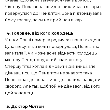
сказав, щоб вона зателефонувала доктору
Чілтону. Полліанна швидко викликала лікаря і
повернулася до Пендлтон. Вона підтримувала
йому голову, поки не прийшов лікар.
14. Головне, від кого холодець
У тітки Поллі померла родичка і вона тиждень
була відсутня, а коли повернулася, Полліанна
запитала її, чи може вона віднести холодець
містеру Пендлтону, який зламав ногу.
Спершу тітка хотіла відмовити дівчинці, але
дізнавшись, що Пендлтон не знає хто така
Полліанна і де вона живе, дозволила навідати
хворого. Але так, щоб той не дізнався, від кого
цей холодець.
15. Доктор Чілтон