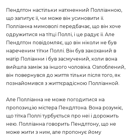
Пендлтон настільки натхненний Полліанною,
що запитує її, чи може він усиновити її.
Полліанна мимоволі передбачає, що він хоче
одружитися на тітці Поллі, і це радує її. Але
Пендлтон повідомляє, що він ніколи не був
нареченим тітки Поллі. Він був закоханий в
матір Поліанни і був засмучений, коли вона
вийшла заміж за іншого чоловіка. Озлоблений,
він повернувся до життя тільки після того, як
познайомився з життєрадісною Полліанной.
Але Полліанна не може погодитися на
пропозицію містера Пендлтона. Вона розуміє,
що тітка Поллі турбується про неї і дорожить
нею. Полліанна говорить Пендлтону, що не
може жити з ним, але пропонує йому