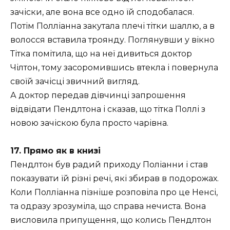
зачіски, але вона все одно їй сподобалася.
Потім Полліанна закутала плечі тітки шаллю, а в
волосся вставила троянду. Поглянувши у вікно
Тітка помітила, що на неї дивиться доктор
Чілтон, тому засоромившись втекла і повернула
своїй зачісці звичний вигляд.
А доктор передав дівчинці запрошення
відвідати Пендлтона і сказав, що тітка Поллі з
новою зачіскою була просто чарівна.
17. Прямо як в книзі
Пендлтон був радий приходу Поліанни і став
показувати їй різні речі, які збирав в подорожах.
Коли Полліанна пізніше розповіла про це Ненсі,
та одразу зрозуміла, що справа нечиста. Вона
висловила припущення, що колись Пендлтон