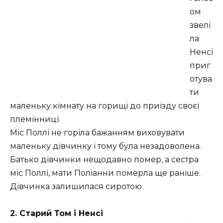
ом
звелі
ла
Ненсі
приг
отува
ти
маленьку кімнату на горищі до приїзду своєї
племінниці.
Міс Поллі не горіла бажанням виховувати
маленьку дівчинку і тому була незадоволена.
Батько дівчинки нещодавно помер, а сестра
міс Поллі, мати Поліанни померла ще раніше.
Дівчинка залишилася сиротою.
2. Старий Том і Ненсі