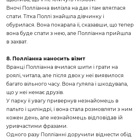
Вночі Полліанна вилізла на дах і там вляглася
спати. Тітка Поллі знайшла дівчинку і
обурилася. Вона покарала її, сказавши, що тепер
вона буде спати з нею, але Полліанна прийшла
в захват.
8. Полліанна наносить візит
Вранці Полліанна вчилася шити і грати на
роялі, читала, але після двох у неї виявилося
багато вільного часу. Вона гуляла і шкодувала,
що у неї немає друзів.
У парку її увагу привернув незнайомець в
пальто і циліндрі, і вона стала розмовляти з ним
кожен день, але незнайомець відповідав їй
уривчастими фразами.
Одного разу Полліанні доручили віднести обід