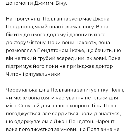
допомогти Джиммі Біну.
На прогулянці Полліанна зустрічає Джона
Пендлтона, який впав і зламав ногу. Вона
біжить до нього додому і дзвонить його
доктору Чілтону. Поки вони чекають, вона
розмовляє з Пендлтоном і каже, що бачить, що
він не такий грубий зсередини, як зовні. Вона
підтримує його поки не приїжджає доктор
Чілтон і рятувальники.
Через кілька днів Полліанна запитує тітку Поллі,
чи може вона взяти частування не тільки для
місіс Сноу, а й для іншого хворого. Тітка Поллі
погоджується, але сердиться, коли дізнається,
що одержувачем є Джон Пендлтон. Нарешті,
вона погоджується за умови, що Полліанна не