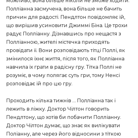
можливо, вона більше ніколи не зможе ходити.
Полліанна засмучена, вона більше не бачить
причин для радості. Пендлтон повідомляє їй,
що вирішив усиновити Джиммі Біна. Це трохи
радує Полліанну. Дізнавшись про нещастя з
Полліанною, жителі містечка приходять
провідати її. Вони розповідають тітці Поллі, як
змінилося їхнє життя, після того, як Полліанна
навчила їх грати в радісну гру. Тітка Поллі не
розуміє, в чому полягає суть гри, тому Ненсі
розповідає їй про цю гру.
Проходить кілька тижнів … Полліанна так і
лежить в ліжку. Доктор Чілтон говорить
Пендлтону, що хотів би побачити Полліанну.
Доктор Чілтон думає, що знає як вилікувати
Поліанну, але через його відносини з тіткою