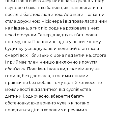
тітки Поллі свого часу вийшла за Джона Уіттіер
всупереч бажанню батьків, які наполягали на
весіллі з багатою людиною. Але мати Поліанни
стала дружиною місіонера і відправилася з ним
на південь, з тих пір родина розірвала з нею
всякі стосунки. Тепер, двадцять п’ять років
потому, тітка Поллі живе одна у величезному
будинку, успадкувавши великий стан після
смерті всіх її близьких. Вона педантична, строга
і приймає племінницю виключно з почуття
обов’язку. Полліанні вона виділяє кімнату на
горищі, без дзеркала, з голими стінами і
практично без меблів, тому що «їй хотілося по
можливості віддалитися від суспільства
дитини і, одночасно, вберегти багату
обстановку: вже вона-то чула, як погано
поводяться діти з хорошими речами ».