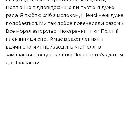
Полліанна відповідає: «Що ви, тьотю, я дуже
рада. Я люблю хліб з молоком, і Ненсі мені дуже
подобається. Ми так добре повечеряли разом ».
Все моралізаторство і покарання тітки Поллі її
племінниця сприймає із захопленням і
вдячністю, чит призводить міс Поллі в
замішання. Поступово тітка Поллі прив’язується
до Полліанни.