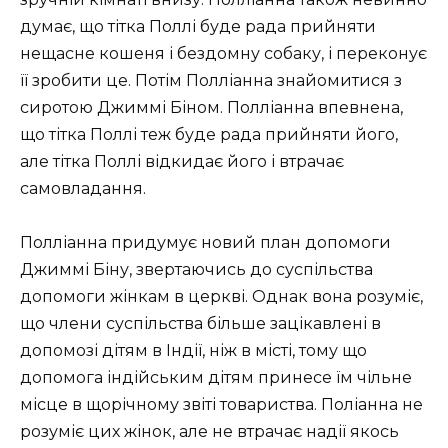
думає, що тітка Поллі буде рада прийняти
нещасне кошеня і бездомну собаку, і переконує
її зробити це. Потім Полліанна знайомитися з
сиротою Джиммі Біном. Полліанна впевнена,
що тітка Поллі теж буде рада прийняти його,
але тітка Поллі відкидає його і втрачає
самовладання.
Полліанна придумує новий план допомоги
Джиммі Біну, звертаючись до суспільства
допомоги жінкам в церкві. Однак вона розуміє,
що члени суспільства більше зацікавлені в
допомозі дітям в Індії, ніж в місті, тому що
допомога індійським дітям принесе їм чільне
місце в щорічному звіті товариства. Поліанна не
розуміє цих жінок, але не втрачає надії якось