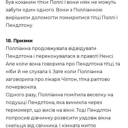
був коханим тітки Поллі і вони ніяк не можуть
забути один одного. Вони з Полліанною
вирішили допомогти помиритися тітці Поллі і
Пендлтону.
18. Призми
Полліанна продовжувала відвідувати
Пендлтона і переконувалася в правоті Ненсі.
Але коли вона говорила про Пендлтона тітці, та
ніби й не слухала її. Зате коли Полліанна
заговорила про лікаря Чілтон, тітка раптово
почервоніла.
Одного разу, Полліанна помітила веселку на
подушці Пендлтона, яка виникла через
термомерт, що висів на вікні. Тоді Пендлтон
попросив дівчинку розвісити уздовж вікна
скельця від свічника. І кімната миттю