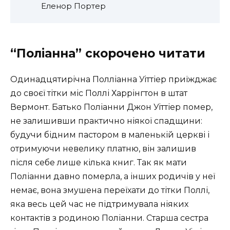
Еленор Портер
“Поліанна” скорочено читати
Одинадцятирічна Полліанна Уіттіер приїжджає
до своєї тітки міс Поллі Харрінгтон в штат
Вермонт. Батько Поліанни Джон Уіттіер помер,
не залишивши практично ніякої спадщини:
будучи бідним пастором в маленькій церкві і
отримуючи невелику платню, він залишив
після себе лише кілька книг. Так як мати
Поліанни давно померла, а інших родичів у неї
немає, вона змушена переїхати до тітки Поллі,
яка весь цей час не підтримувала ніяких
контактів з родиною Поліанни. Старша сестра