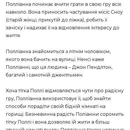
Полліанна починає вчити грати в свою гру всіх
навколо. Вона приносить частування місіс Сноу
(старій жінці, прикутій до ліжка), робить її
зачіску і надихає її на відновлення інтересу до
життя.
Полліанна знайомиться з літнім чоловіком,
якого вона бачить на вулиці. Ненсі каже
Полліанні, що ця людина – Джон Пендлтон,
багатий і самотній джентльмен.
Хоча тітка Поллі відмовляється чути про радісну
гру, Полліанна використовує її, щоб знайти
способи порадіти своїй бідній кімнаті на
горищі. Безневинна радість Поліанни соромить
тітку Поллі і вона дозволяє їй жити в більш
зручній кімнаті внизу. Полліанна також невинно