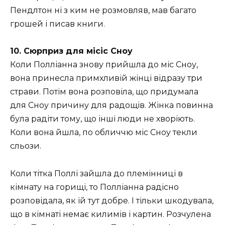
Пендлтон ні з ким не розмовляв, мав багато
грошей і писав книги.
10. Сюрприз для місіс Сноу
Коли Полліанна знову прийшла до міс Сноу,
вона принесла примхливій ​​жінці відразу три
страви. Потім вона розповіла, що придумала
для Сноу причину для радощів. Жінка повинна
була радіти тому, що інші люди не хворіють.
Коли вона йшла, по обличчю міс Сноу текли
сльози.
Коли тітка Поллі зайшла до племінниці в
кімнату на горищі, то Полліанна радісно
розповідала, як їй тут добре. І тільки шкодувала,
що в кімнаті немає килимів і картин. Розчулена