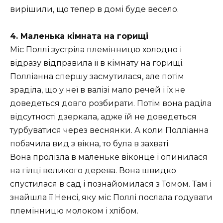
вирішили, що тепер в домі буде весело.
4. Маленька кімната на горищі
Міс Поллі зустріла племінницю холодно і
відразу відправила її в кімнату на горищі.
Полліанна спершу засмутилася, але потім
зраділа, що у неї в валізі мало речей і їх не
доведеться довго розбирати. Потім вона раділа
відсутності дзеркала, адже їй не доведеться
турбуватися через веснянки. А коли Полліанна
побачила вид з вікна, то була в захваті.
Вона пролізла в маленьке віконце і опинилася
на гілці великого дерева. Вона швидко
спустилася в сад і познайомилася з Томом. Там і
знайшла її Ненсі, яку міс Поллі послала годувати
племінницю молоком і хлібом.