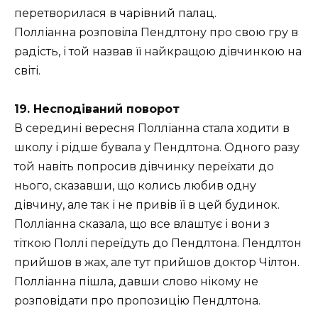
перетворилася в чарівний палац.
Полліанна розповіла Пендлтону про свою гру в
радість, і той назвав її найкращою дівчинкою на
світі.
19. Несподіваний поворот
В середині вересня Полліанна стала ходити в
школу і рідше бувала у Пендлтона. Одного разу
той навіть попросив дівчинку переїхати до
нього, сказавши, що колись любив одну
дівчину, але так і не привів її в цей будинок.
Полліанна сказала, що все влаштує і вони з
тіткою Поллі переїдуть до Пендлтона. Пендлтон
прийшов в жах, але тут прийшов доктор Чілтон.
Полліанна пішла, давши слово нікому не
розповідати про пропозицію Пендлтона.