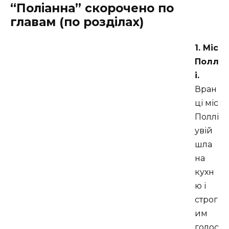
“Поліанна” скорочено по
главам (по розділах)
1. Міс
Полл
і.
Вран
ці міс
Поллі
увій
шла
на
кухн
ю і
строг
им
голос