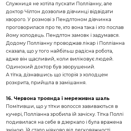
Служниця не хотіла пускати Полліанну, але
доктор Чілтон дозволив дівчинці відвідати
хворого. У розмові з Пендлтоном дівчинка
проговорилася про те, хто вона така і хто послав
йому холодець. Пендлтон замовк і задумався.
Додому Полліанну проводжав лікар і Полліанна
сказала, що у того найбільш радісна робота,
адже він щасливий, коли виліковує людей.
Одинокий доктор був зворушений.
А тітка, дізнавшись що історія з холодцем
розкрита, прийшла в замішання.
16. Червона троянда і мереживна шаль
Помітивши, що у тітки волосся завиваються в
кучері, Полліанна зробила їй зачіску. Тітка Поллі
подивилася на себе в дзеркало і була вражена
зміною. Їй стало ніяково від легковажності