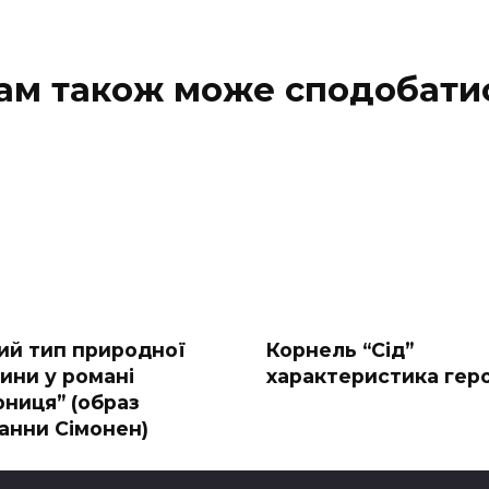
ам також може сподобати
ий тип природної
Корнель “Сід”
ини у романі
характеристика гер
рниця” (образ
анни Сімонен)