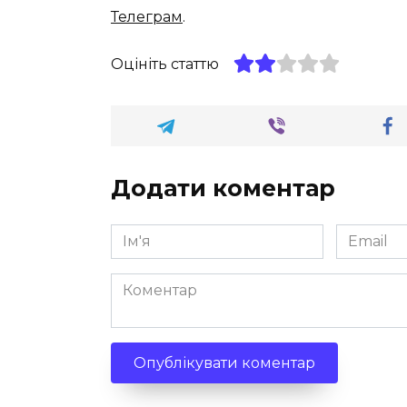
Телеграм
.
Оцініть статтю
Додати коментар
Ім'я
Email
*
*
Коментар