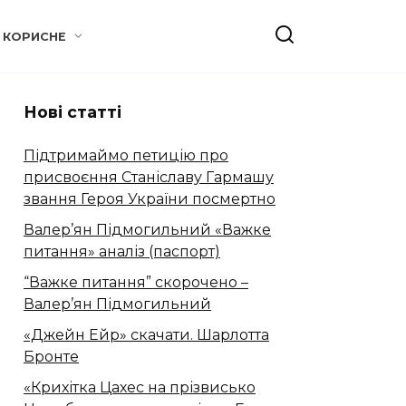
КОРИСНЕ
Нові статті
Підтримаймо петицію про
присвоєння Станіславу Гармашу
звання Героя України посмертно
Валер’ян Підмогильний «Важке
питання» аналіз (паспорт)
“Важке питання” скорочено –
Валер’ян Підмогильний
«Джейн Ейр» скачати. Шарлотта
Бронте
«Крихітка Цахес на прізвисько