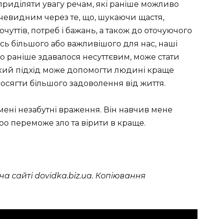
 приділяти увагу речам, які раніше можливо
чевидним через те, що, шукаючи щастя,
чуттів, потреб і бажань, а також до оточуючого
ось більшого або важливішого для нас, наші
що раніше здавалося несуттєвим, може стати
акий підхід може допомогти людині краще
ж досягти більшого задоволення від життя.
ені незабутні враження. Він навчив мене
ро переможе зло та вірити в краще.
а сайті dovidka.biz.ua. Копіювання