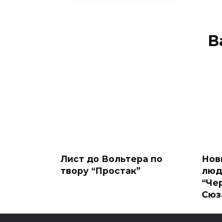
В
Лист до Вольтера по
Нов
твору “Простак”
люд
“Че
Сюз