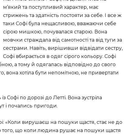
м’який та поступливий характер, має
стрижень та здатність постояти за себе. І все ж
таки Софі була нещасливою, вважаючи себе
сірою мишкою, почувалася старою. Вона
мовчки страждала від самотності та від туги за
сестрами. Навіть, вирішивши відвідати сестру,
Софі вбирається в одяг сірого кольору. Софі
бною, а тому й одягалась відповідно до свого
го, вона хотіла бути непомітною, не привертати
з Софі по дорозі до Летті. Вона зустріла
ут і почались пригоди.
і: «Коли вирушаєш на пошуки щастя, стає не до
ю того, що коли людина рушає на пошуки щастя