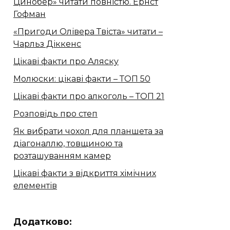
Цинобер» читати повністю. Ернст
Гофман
«Пригоди Олівера Твіста» читати –
Чарльз Діккенс
Цікаві факти про Аляску
Молюски: цікаві факти – ТОП 50
Цікаві факти про алкоголь – ТОП 21
Розповідь про степ
Як вибрати чохол для планшета за
діагоналлю, товщиною та
розташуванням камер
Цікаві факти з відкриття хімічних
елементів
Додатково: