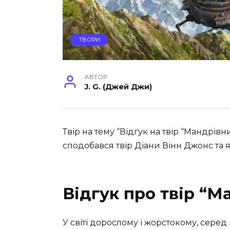
ТВОРИ
АВТОР
J. G. (Джей Джи)
Твір на тему “Відгук на твір “Мандрі
сподобався твір Діани Вінн Джонс та я
Відгук про твір “М
У світі дорослому і жорстокому, серед