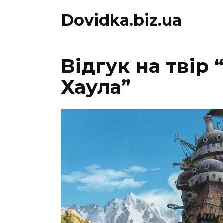
Перейти
Dovidka.biz.ua
до
вмісту
Відгук на твір
Хаула”