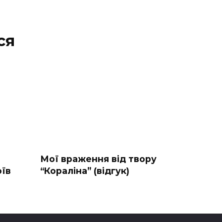
ся
Мої враження від твору
оїв
“Кораліна” (відгук)