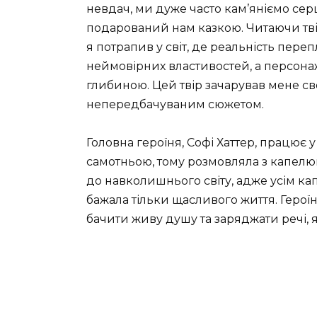
невдач, ми дуже часто кам’яніємо серц
подарований нам казкою.
Читаючи тві
я потрапив у світ, де реальність переп
неймовірних властивостей, а персонаж
глибиною. Цей твір зачарував мене с
непередбачуваним сюжетом.
Головна героїня, Софі Хаттер, працює 
самотньою, тому розмовляла з капелю
до навколишнього світу, адже усім к
бажала тільки щасливого життя. Героїня
бачити живу душу та заряджати речі, я