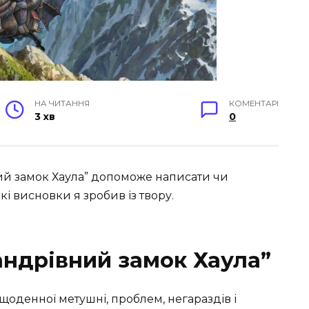
НА ЧИТАННЯ
КОМЕНТАРІ
3 хв
0
вний замок Хаула” допоможе написати чи
кі висновки я зробив із твору.
андрівний замок Хаула”
 щоденної метушні, проблем, негараздів і