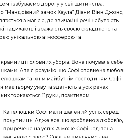
ем і забуваємо дорогу у світ дитинства,
р “Мандрівний замок Хаула” Діани Вінн Джонс,
літається з магією, де звичайні речі набувають
і надихають і вражають своєю складністю та
воєю унікальною атмосферою та
у крамниці головних уборів. Вона почувала себе
шками. Але я розумію, що Софі сповнена любові
апелюшкам та їхнім майбутнім господиням Софі
 має творчу уяву та здатність в усіх речах
ких торкаються її руки, позитивом.
Капелюшки Софі мали шалений успіх серед
покупниць. Адже все, що зроблено з любов’ю,
приречене на успіх. А може Софі наділена
магічною силою? Софі, не дивлячись на