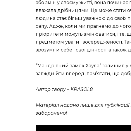
або змін у своєму житті, вона починає
вважала дрібницями. Це може стати о
людина стає більш уважною до своїх по
світу. Адже, коли ми прагнемо до чог
пріоритети можуть змінюватися, і те, 
предметом уваги і зосередженості. Т
зрозуміти себе і свої цінності, а тако
“Мандрівний замок Хаула” залишив у м
завжди йти вперед, пам’ятати, що доб
Автор твору – KRASOL8
Матеріал надано лише для публікації н
заборонено!