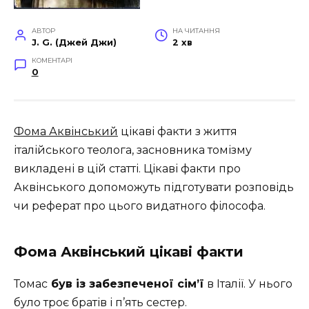
АВТОР
НА ЧИТАННЯ
J. G. (Джей Джи)
2 хв
КОМЕНТАРІ
0
Фома Аквінський
цікаві факти з життя
італійського теолога, засновника томізму
викладені в цій статті. Цікаві факти про
Аквінського допоможуть підготувати розповідь
чи реферат про цього видатного філософа.
Фома Аквінський цікаві факти
Томас
був із забезпеченої сім’ї
в Італії. У нього
було троє братів і п’ять сестер.