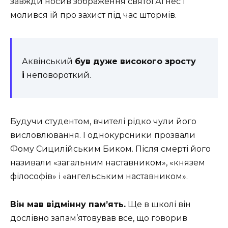
завжди носив зображення святої Агнес і
молився їй про захист під час штормів.
Аквінський
був дуже високого зросту
і
неповороткий.
Будучи студентом, вчителі рідко чули його
висловлювання. І однокурсники прозвали
Фому Сицилійським Биком. Після смерті його
називали «загальним наставником», «князем
філософів» і «ангельським наставником».
Він мав відмінну пам’ять.
Ще в школі він
дослівно запам’ятовував все, що говорив