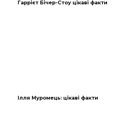
Гаррієт Бічер-Стоу цікаві факти
Ілля Муромець: цікаві факти