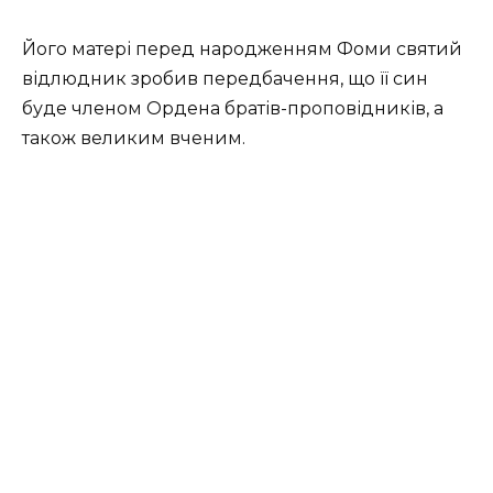
Його матері перед народженням Фоми святий
відлюдник зробив передбачення, що її син
буде членом Ордена братів-проповідників, а
також великим вченим.