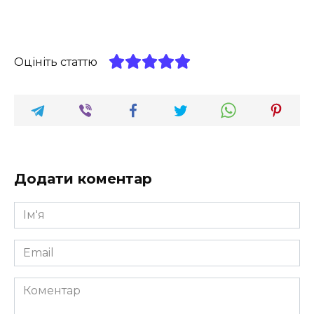
Оцініть статтю
Додати коментар
Ім'я
*
Email
*
Коментар