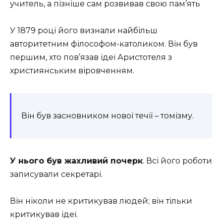
учитель, а пізніше сам розвивав свою пам’ять
У 1879 році його визнали найбільш
авторитетним філософом-католиком. Він був
першим, хто пов’язав ідеї Аристотеля з
християнським віровченням.
Він був засновником нової течії – томізму.
У нього був жахливий почерк
. Всі його роботи
записували секретарі.
Він ніколи не критикував людей; він тільки
критикував ідеї.