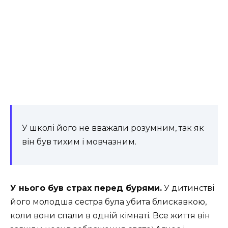
У школі його не вважали розумним, так як
він був тихим і мовчазним.
У нього був страх перед бурями.
У дитинстві
його молодша сестра була убита блискавкою,
коли вони спали в одній кімнаті. Все життя він