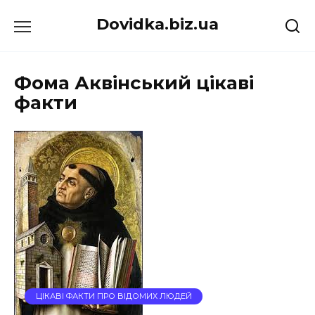
Перейти
Dovidka.biz.ua
до
вмісту
Фома Аквінський цікаві
факти
ЦІКАВІ ФАКТИ ПРО ВІДОМИХ ЛЮДЕЙ