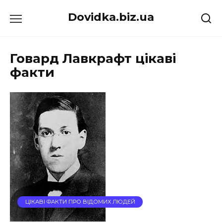
Перейти
Dovidka.biz.ua
до
вмісту
Говард Лавкрафт цікаві
факти
ЦІКАВІ ФАКТИ ПРО ВІДОМИХ ЛЮДЕЙ