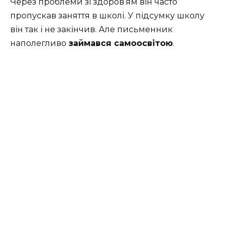
Через проблеми зі здоров’ям він часто
пропускав заняття в школі. У підсумку школу
він так і не закінчив. Але письменник
наполегливо
займався самоосвітою
.