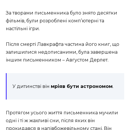
За творами письменника було знято десятки
фільмів, були розроблені комп’ютерні та
настільні ігри.
Після смерті Лавкрафта частина його книг, що
залишилися недописаними, була завершена
іншим письменником – Августом Дерлет.
У дитинстві він
мріяв бути астрономом
.
Протягом усього життя письменника мучили
одні і ті ж жахливі сни, після яких він
прокидався в напівбожевільному стані. Він