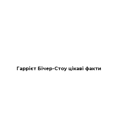
Гаррієт Бічер-Стоу цікаві факти