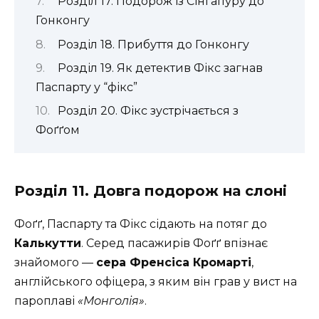
Розділ 17. Подорож із Сінгапуру до
Гонконгу
Розділ 18. Прибуття до Гонконгу
Розділ 19. Як детектив Фікс загнав
Паспарту у “фікс”
Розділ 20. Фікс зустрічається з
Фоґґом
Розділ 11. Довга подорож на слоні
Фоґґ, Паспарту та Фікс сідають на потяг до
Калькутти
. Серед пасажирів Фоґґ впізнає
знайомого —
сера Френсіса Кромарті
,
англійського офіцера, з яким він грав у вист на
пароплаві
«Монголія»
.