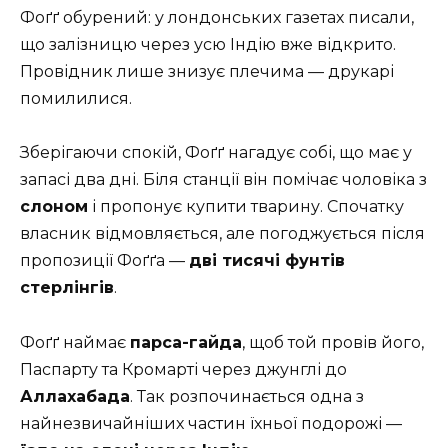
Фоґґ обурений: у лондонських газетах писали,
що залізницю через усю Індію вже відкрито.
Провідник лише знизує плечима — друкарі
помилилися.
Зберігаючи спокій, Фоґґ нагадує собі, що має у
запасі два дні. Біля станції він помічає чоловіка з
слоном
і пропонує купити тварину. Спочатку
власник відмовляється, але погоджується після
пропозиції Фоґґа —
дві тисячі фунтів
стерлінгів
.
Фоґґ наймає
парса-гайда
, щоб той провів його,
Паспарту та Кромарті через джунглі до
Аллахабада
. Так розпочинається одна з
найнезвичайніших частин їхньої подорожі —