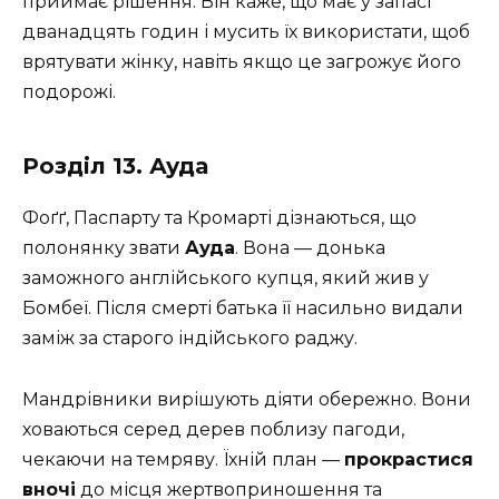
приймає рішення. Він каже, що має у запасі
дванадцять годин і мусить їх використати, щоб
врятувати жінку, навіть якщо це загрожує його
подорожі.
Розділ 13. Ауда
Фоґґ, Паспарту та Кромарті дізнаються, що
полонянку звати
Ауда
. Вона — донька
заможного англійського купця, який жив у
Бомбеї. Після смерті батька її насильно видали
заміж за старого індійського раджу.
Мандрівники вирішують діяти обережно. Вони
ховаються серед дерев поблизу пагоди,
чекаючи на темряву. Їхній план —
прокрастися
вночі
до місця жертвоприношення та