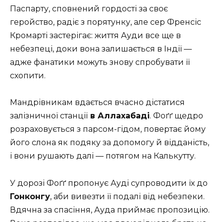
Паспарту, сповнений гордості за своє
геройство, радіє з порятунку, але сер Френсіс
Кромарті застерігає: життя Ауди все ще в
небезпеці, доки вона залишається в Індії —
адже фанатики можуть знову спробувати її
схопити.
Мандрівникам вдається вчасно дістатися
залізничної станції
в Аллахабаді
. Фоґґ щедро
розраховується з парсом-гідом, повертає йому
його слона як подяку за допомогу й відданість,
і вони рушають далі — потягом на Калькутту.
У дорозі Фоґґ пропонує Ауді супроводити їх до
Гонконгу
, аби вивезти її подалі від небезпеки.
Вдячна за спасіння, Ауда приймає пропозицію.