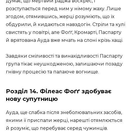
думає, що мертвий раджа воскрес, і
розступається перед ним у німому жаху. Лише
згодом, отямившись, жерці розуміють, що їх
обдурили, й кидаються навздогін. Стріли та кулі
свистять у повітрі, але Фоґґ, Кромарті, Паспарту
й врятована Ауда вже мчать на слоні крізь хащі.
Завдяки сміливості та винахідливості Паспарту
група тікає неушкодженою, залишаючи позаду
гнівну процесію та палаюче вогнище.
Розділ 14. Філеас Фоґґ здобуває
нову супутницю
Ауда, ще слабка після знеболювальних засобів,
якими її приспали жерці, нарешті отямлюється
й розуміє, що перебуває серед чужинців.