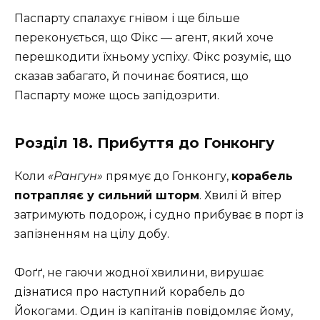
Паспарту спалахує гнівом і ще більше
переконується, що Фікс — агент, який хоче
перешкодити їхньому успіху. Фікс розуміє, що
сказав забагато, й починає боятися, що
Паспарту може щось запідозрити.
Розділ 18. Прибуття до Гонконгу
Коли
«Рангун»
прямує до Гонконгу,
корабель
потрапляє у сильний шторм
. Хвилі й вітер
затримують подорож, і судно прибуває в порт із
запізненням на цілу добу.
Фоґґ, не гаючи жодної хвилини, вирушає
дізнатися про наступний корабель до
Йокогами. Один із капітанів повідомляє йому,