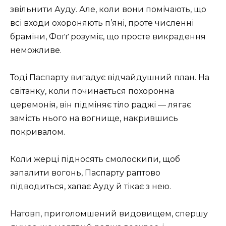
звільнити Ауду. Але, коли вони помічають, що
всі входи охороняють п’яні, проте численні
браміни, Фоґґ розуміє, що просте викрадення
неможливе.
Тоді Паспарту вигадує відчайдушний план. На
світанку, коли починається похоронна
церемонія, він підміняє тіло раджі — лягає
замість нього на вогнище, накрившись
покривалом.
Коли жерці підносять смолоскипи, щоб
запалити вогонь, Паспарту раптово
підводиться, хапає Ауду й тікає з нею.
Натовп, приголомшений видовищем, спершу