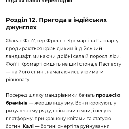
їзда на слоні через Індію
.
Розділ 12. Пригода в індійських
джунглях
Філеас Фоґґ, сер Френсіс Кромарті та Паспарту
продираються крізь дикий індійський
ландшафт, минаючи дрібні села й порослі ліси.
Фоґґ і Кромарті сидять на шиї слона, а Паспарту
— на його спині, намагаючись утримати
рівновагу.
Посеред шляху мандрівники бачать
процесію
брамінів
— жерців індуїзму. Вони крокують у
ритуальному ряду, співаючи гімни, і несуть
платформу, прикрашену квітами та статуєю
богині
Калі
— богині смерті та руйнування.