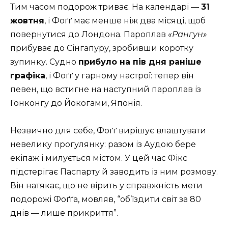
Тим часом подорож триває. На календарі —
31
жовтня
, і Фоґґ має менше ніж два місяці, щоб
повернутися до Лондона. Пароплав
«Рангун»
прибуває до Сінгапуру, зробивши коротку
зупинку. Судно
прибуло на пів дня раніше
графіка
, і Фоґґ у гарному настрої: тепер він
певен, що встигне на наступний пароплав із
Гонконгу до Йокогами, Японія.
Незвично для себе, Фоґґ вирішує влаштувати
невелику прогулянку: разом із Аудою бере
екіпаж і милується містом. У цей час Фікс
підстерігає Паспарту й заводить із ним розмову.
Він натякає, що не вірить у справжність мети
подорожі Фоґґа, мовляв, “об’їздити світ за 80
днів — лише прикриття”.