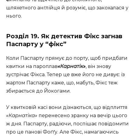
шляхетного англійця й розуміє, що закохалася у
нього.
Розділ 19. Як детектив Фікс загнав
Паспарту у “фікс”
Коли Паспарту прямує до порту, щоб придбати
квитки на пароплав
«Карнатік»
, він знову
зустрічає Фікса. Тепер це вже його не дивує: із
жартом Паспарту каже, що, мабуть, Фікс теж
збирається до Йокогами.
У квитковій касі вони дізнаються, що відплиття
«Карнатіка»
перенесено зранку на вечір цього
ж дня. Паспарту, радіючи, поспішає повідомити
про це панові Фоґґу. Але Фікс, намагаючись