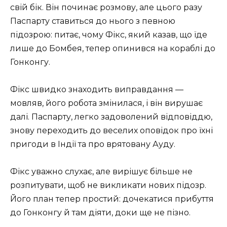
свій бік. Він починає розмову, але цього разу
Паспарту ставиться до нього з певною
підозрою: питає, чому Фікс, який казав, що їде
лише до Бомбея, тепер опинився на кораблі до
Гонконгу.
Фікс швидко знаходить виправдання —
мовляв, його робота змінилася, і він вирушає
далі. Паспарту, легко задоволений відповіддю,
знову переходить до веселих оповідок про їхні
пригоди в Індії та про врятовану Ауду.
Фікс уважно слухає, але вирішує більше не
розпитувати, щоб не викликати нових підозр.
Його план тепер простий: дочекатися прибуття
до Гонконгу й там діяти, доки ще не пізно.