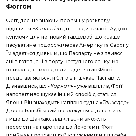
Фоґґом
Фоґґ, досі не знаючи про зміну розкладу
відплиття
«Карнатіка»
, проводить час із Аудою,
купуючи для неї новий гардероб, що краще
пасуватиме подорожі через Америку та Європу.
Їм здається дивним, що Паспарту не з’явився
ані в готелі, ані в порту наступного ранку. На
причалі до них підходить детектив Фікс і
представляється, нібито він шукає Паспарту.
Дізнавшись, що
«Карнатік»
уже відплив, Фоґґ
наполегливо шукає інший спосіб дістатися
Японії. Він знаходить капітана судна
«Танкедер»
Джона Бансбі, який погоджується довезти їх
лише до Шанхаю, звідки вони зможуть
пересісти на пароплав до Йокогами. Фоґґ
приймає пропозицію й купує квитки для себе,