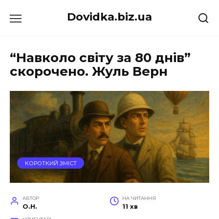
Перейти
Dovidka.biz.ua
до
вмісту
“Навколо світу за 80 днів”
скорочено. Жуль Верн
КОРОТКИЙ ЗМІСТ
АВТОР
НА ЧИТАННЯ
O.H.
11 хв