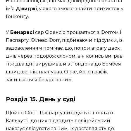
Вона розповідає, що має двоюрідного брата на
ім’я
Джиджі
, у якого зможе знайти прихисток у
Гонконгу.
У
Бенаресі
сер Френсіс прощається з Фоґґом і
Паспарту. Філеас Фоґґ, підбиваючи підсумки, із
задоволенням помічає, що, попри втрату двох
днів через подорож слоном, він колись виграв
ті ж два дні, вирушивши з Лондона до Бомбея
швидше, ніж планував. Отже, його графік
залишається бездоганним.
Розділ 15. День у суді
Щойно Фоґґ і Паспарту виходять із потяга в
Калькутті, до них підходить поліцейський і
наказує слідувати за ним. Їх доставляють до