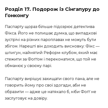
Розділ 17. Подорож із Сінгапуру до
Гонконгу
Паспарту щораз більше підозрює детектива
Фікса. Його не полишає думка, що випадкові
зустрічі на різних пароплавах не можуть бути
збігом. Нарешті він доходить висновку: Фікс —
шпигун, найнятий Реформ-клубом, який має
стежити за Фоґґом і переконатися, що той не
обманює у своєму парі.
Паспарту вирішує захищати свого пана, але не
говорить йому про свої здогади, аби не
образити — адже це натякало б, ніби Фоґґ не
заслуговує на довіру.