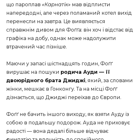
що пароплав
«Карнатік»
мав відплисти
напередодні, але через поламаний котел вихід
перенесли на завтра. Це виявляється
справжнім дивом для Фоґґа: він хоч і відстає від
графіка на добу, однак може надолужити
втрачений час пізніше.
Маючи у запасі шістнадцять годин, Фоґґ
вирушає на пошуки
родича Ауди — її
двоюрідного брата Джиджі
, який, за словами
жінки, мешкає в Гонконгу. Та на місці Фоґґ
дізнається, що Джиджі переїхав до Європи.
Фоґґ не бачить іншого виходу, як взяти Ауду із
собою в подальшу подорож. Ауда не приховує
радості — вона дедалі більше відчуває
с
импатію та вдячність до спокійного,