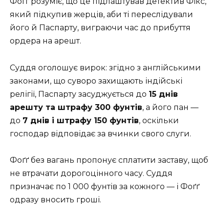
Фоґґ розуміє, що це підлаштував детектив Фікс,
який підкупив жерців, аби ті переслідували
його й Паспарту, виграючи час до прибуття
ордера на арешт.
Суддя оголошує вирок: згідно з англійськими
законами, що суворо захищають індійські
релігії, Паспарту засуджується до
15 днів
арешту та штрафу 300 фунтів
, а його пан —
до
7 днів і штрафу 150 фунтів
, оскільки
господар відповідає за вчинки свого слуги.
Фоґґ без вагань пропонує сплатити заставу, щоб
не втрачати дорогоцінного часу. Суддя
призначає по 1 000 фунтів за кожного — і Фоґґ
одразу вносить гроші.