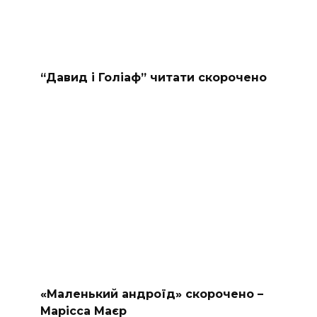
“Давид і Голіаф” читати скорочено
«Маленький андроїд» скорочено –
Марісса Маєр