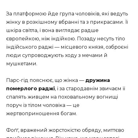
За платформою йде група чоловіків, які ведуть
жінку в розкішному вбранні та з прикрасами. Її
шкіра світла, і вона виглядає радше
європейкою, ніж індійкою. Позаду несуть тіло
індійського раджі — місцевого князя, озброєні
люди супроводжують ходу з мечами й
мушкетами.
Парс-гід пояснює, що жінка —
дружина
померлого раджі
, і за стародавнім звичаєм її
спалять живцем на поховальному вогнищі
поруч із тілом чоловіка — це
жертвоприношення богам.
Фоґґ, вражений жорстокістю обряду, миттєво