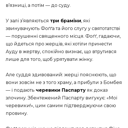
в’язниці, а потім — до суду.
У залі з’являються
три браміни
, які
звинувачують Фоґґа та його слугу у святотатстві
— порушенні священного місця. Фоґґ, гадаючи,
що йдеться про жерців, які хотіли принести
Ауду в жертву, спокійно визнає, що втрутився
лише для того, щоб урятувати жінку.
Але суддя здивований: жерці пояснюють, що
вони зовсім не з того храму, а прибули з Бомбея
— і подають
черевики Паспарту
як доказ
злочину. Збентежений Паспарту вигукує: «Мої
черевики!», цим самим підтверджуючи свою
провину.