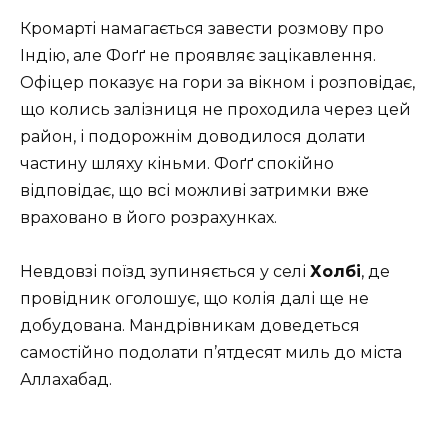
Кромарті намагається завести розмову про
Індію, але Фоґґ не проявляє зацікавлення.
Офіцер показує на гори за вікном і розповідає,
що колись залізниця не проходила через цей
район, і подорожнім доводилося долати
частину шляху кіньми. Фоґґ спокійно
відповідає, що всі можливі затримки вже
враховано в його розрахунках.
Невдовзі поїзд зупиняється у селі
Холбі
, де
провідник оголошує, що колія далі ще не
добудована. Мандрівникам доведеться
самостійно подолати п’ятдесят миль до міста
Аллахабад.