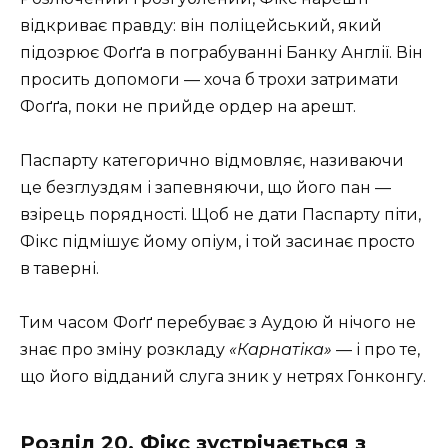
відкриває правду: він поліцейський, який
підозрює Фоґґа в пограбуванні Банку Англії. Він
просить допомоги — хоча б трохи затримати
Фоґґа, поки не прийде ордер на арешт.
Паспарту категорично відмовляє, називаючи
це безглуздям і запевняючи, що його пан —
взірець порядності. Щоб не дати Паспарту піти,
Фікс підмішує йому опіум, і той засинає просто
в таверні.
Тим часом Фоґґ перебуває з Аудою й нічого не
знає про зміну розкладу
«Карнатіка»
— і про те,
що його відданий слуга зник у нетрях Гонконгу.
Розділ 20. Фікс зустрічається з