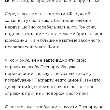
мовчазний, зосереджений на маршруті та часі.
Серед пасажирів — і детектив Фікс, який
ховається у своїй каюті. Він дедалі більше
нервує: щойно корабель залишить Гонконг,
подорож триватиме поза межами британської
юрисдикції, і він більше не матиме законного
права заарештувати Фоґґа.
Фікс міркує, чи не варто відкрити свою
справжню особу Паспарту. Він уже
переконаний, що слуга не є спільником у
пограбуванні: Паспарту надто щирий, занадто
довірливий і, очевидно, нічого не знає про
справжні причини подорожі свого пана.
Фікс вирішує спробувати залучити Паспарту на