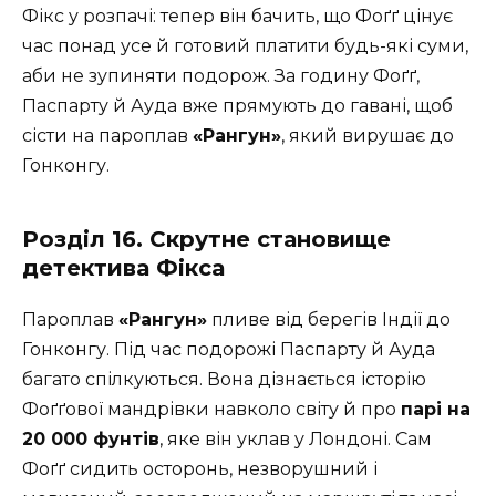
Фікс у розпачі: тепер він бачить, що Фоґґ цінує
час понад усе й готовий платити будь-які суми,
аби не зупиняти подорож. За годину Фоґґ,
Паспарту й Ауда вже прямують до гавані, щоб
сісти на пароплав
«Рангун»
, який вирушає до
Гонконгу.
Розділ 16. Скрутне становище
детектива Фікса
Пароплав
«Рангун»
пливе від берегів Індії до
Гонконгу. Під час подорожі Паспарту й Ауда
багато спілкуються. Вона дізнається історію
Фоґґової мандрівки навколо світу й про
парі на
20 000 фунтів
, яке він уклав у Лондоні. Сам
Фоґґ сидить осторонь, незворушний і