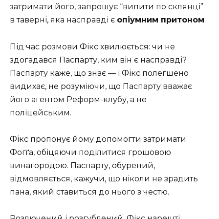
затримати його, запрошує “випити по склянці”
в таверні, яка насправді є
опіумним притоном
.
Під час розмови Фікс хвилюється: чи не
здогадався Паспарту, ким він є насправді?
Паспарту каже, що знає — і Фікс полегшено
видихає, не розуміючи, що Паспарту вважає
його агентом Реформ-клубу, а не
поліцейським.
Фікс пропонує йому допомогти затримати
Фоґґа, обіцяючи поділитися грошовою
винагородою. Паспарту, обурений,
відмовляється, кажучи, що ніколи не зрадить
пана, який ставиться до нього з честю.
Розлючений і розгублений, Фікс нарешті