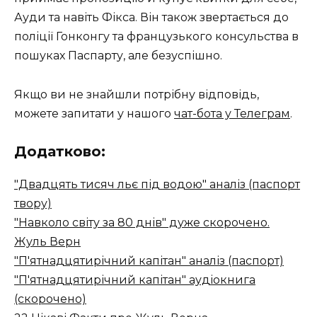
Ауди та навіть Фікса. Він також звертається до
поліції Гонконгу та французького консульства в
пошуках Паспарту, але безуспішно.
Якщо ви не знайшли потрібну відповідь,
можете запитати у нашого
чат-бота у Телеграм
.
Додатково:
"Двадцять тисяч льє під водою" аналіз (паспорт
твору)
"Навколо світу за 80 днів" дуже скорочено.
Жуль Верн
"П'ятнадцятирічний капітан" аналіз (паспорт)
"П'ятнадцятирічний капітан" аудіокнига
(скорочено)