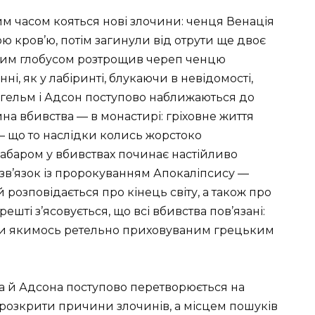
им часом кояться нові злочини: ченця Венація
ю кров’ю, потім загинули від отрути ще двоє
вним глобусом розтрощив череп ченцю
і, як у лабіринті, блукаючи в невідомості,
гельм і Адсон поступово наближаються до
ина вбивства — в монастирі: гріховне життя
— що то наслідки колись жорстоко
абаром у вбивствах починає настійливо
зв’язок із пророкуванням Апокаліпсису —
й розповідається про кінець світу, а також про
решті з’ясовується, що всі вбивства пов’язані:
іти якимось ретельно приховуваним грецьким
а й Адсона поступово перетворюється на
а розкрити причини злочинів, а місцем пошуків