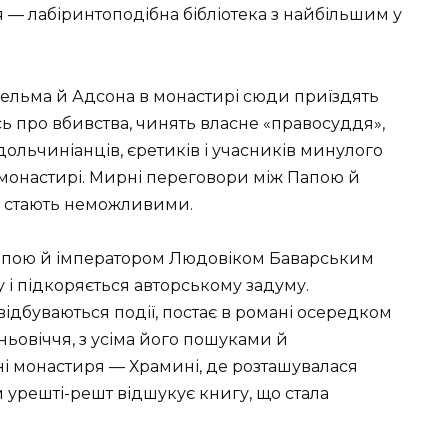
 — лабіринтоподібна бібліотека з найбільшим у
ельма й Адсона в монастирі сюди приїздять
ь про вбивства, чинять власне «правосуддя»,
дольчиніанців, єретиків і учасників минулого
 монастирі. Мирні переговори між Папою й
в стають неможливими.
Папою й імператором Людовіком Баварським
у і підкоряється авторському задуму.
ідбуваються події, постає в романі осередком
ьовіччя, з усіма його пошуками й
ні монастиря — Храмині, де розташувалася
й урешті-решт відшукує книгу, що стала