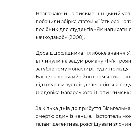
Незважаючи на письменницький успіх,
побачили збірка статей «П’ять есе на
посібник для студентів «Як написати 
качкодзьоб» (2000).
Досвід дослідника і глибоке знання У.
вплинули на задум роману «Ім’я троянд
загубленому монастирі, куди приїздят
Баскервільський і його помічник — 
підготувати зустріч делегацій, які в
Людовіка Баварського і Папи Римськог
За кілька днів до прибуття Вільгельм
смертю один із ченців. Настоятель мо
талант детектива, розслідувати злочин