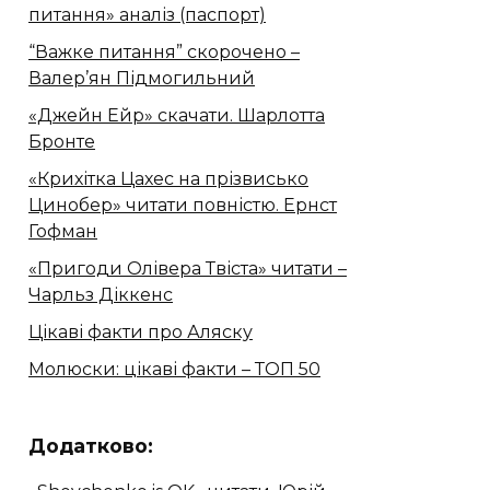
питання» аналіз (паспорт)
“Важке питання” скорочено –
Валер’ян Підмогильний
«Джейн Ейр» скачати. Шарлотта
Бронте
«Крихітка Цахес на прізвисько
Цинобер» читати повністю. Ернст
Гофман
«Пригоди Олівера Твіста» читати –
Чарльз Діккенс
Цікаві факти про Аляску
Молюски: цікаві факти – ТОП 50
Додатково: