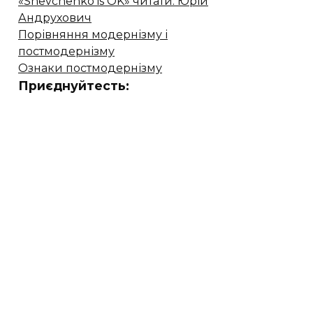
«Shevchenko is OK» читати. Юрій
Андрухович
Порівняння модернізму і
постмодернізму
Ознаки постмодернізму
Приєднуйтесть: