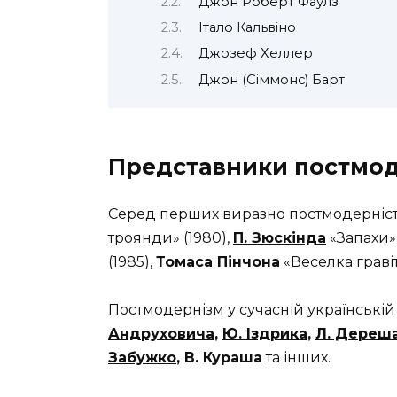
Джон Роберт Фаулз
Італо Кальвіно
Джозеф Хеллер
Джон (Сіммонс) Барт
Представники постмод
Серед перших виразно постмодерніст
троянди» (1980),
П. Зюскінда
«Запахи» 
(1985),
Томаса Пінчона
«Веселка гравіта
Постмодернізм у сучасній українській 
Андруховича
,
Ю. Іздрика
,
Л. Дереш
Забужко
, В. Кураша
та інших.