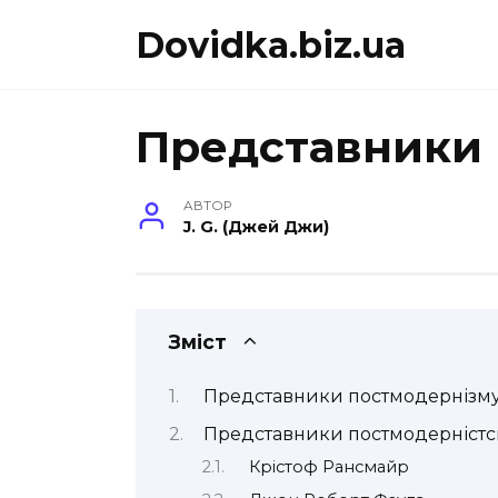
Перейти
Dovidka.biz.ua
до
вмісту
Представники 
АВТОР
J. G. (Джей Джи)
Зміст
Представники постмодернізм
Представники постмодерністс
Крістоф Рансмайр