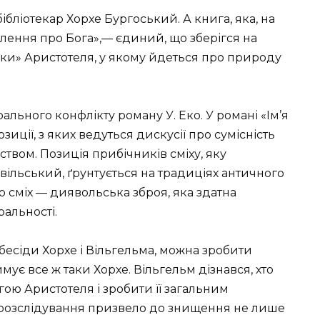
бліотекар Хорхе Бургоський. А книга, яка, на
лення про Бога»,— єдиний, що зберігся на
ики» Аристотеля, у якому йдеться про природу
ального конфлікту роману У. Еко. У романі «Ім’я
иції, з яких ведуться дискусії про сумісність
ством. Позиція прибічників сміху, яку
ільський, ґрунтується на традиціях античного
о сміх — диявольська зброя, яка здатна
альності.
 бесіди Хорхе і Вільгельма, можна зробити
ує все ж таки Хорхе. Вільгельм дізнався, хто
гою Аристотеля і зробити її загальним
 розслідування призвело до знищення не лише