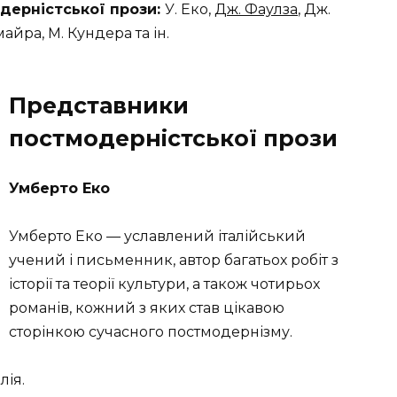
дерністської прози:
У. Еко,
Дж. Фаулза
, Дж.
майра, М. Кундера та ін.
Представники
постмодерністської прози
Умберто Еко
Умберто Еко — уславлений італійський
учений і письменник, автор багатьох робіт з
історії та теорії культури, а також чотирьох
романів, кожний з яких став цікавою
сторінкою сучасного постмодернізму.
лія.