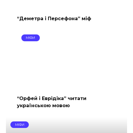
“Деметра і Персефона” міф
МІФИ
“Орфей і Еврідіка” читати
українською мовою
МІФИ