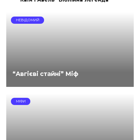
НЕВІДОМИЙ
“Авгієві стайні” Міф
МІФИ