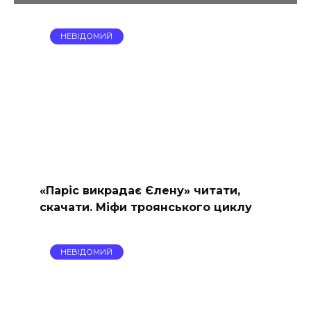
НЕВІДОМИЙ
«Паріс викрадає Єлену» читати,
скачати. Міфи троянського циклу
НЕВІДОМИЙ