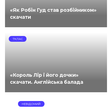
«Як Робін Гуд став розбійником»
скачати
7КЛАС
«Король Лір і його дочки»
скачати. Англійська балада
НЕВІДОМИЙ