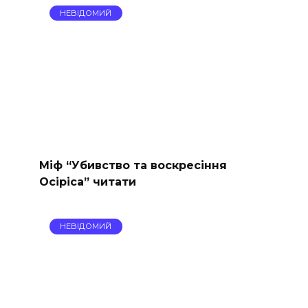
НЕВІДОМИЙ
Міф “Убивство та воскресіння
Осіріса” читати
НЕВІДОМИЙ