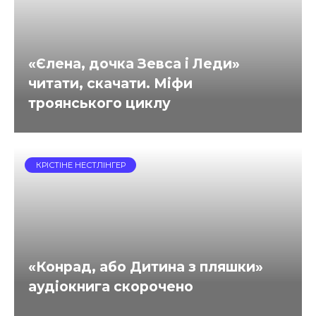
«Єлена, дочка Зевса і Леди»
читати, скачати. Міфи
троянського циклу
КРІСТІНЕ НЕСТЛІНГЕР
«Конрад, або Дитина з пляшки»
аудіокнига скорочено