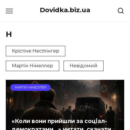
Перейти
Dovidka.biz.ua
до
вмісту
Н
Крістіне Нестлінгер
Мартін Німеллер
Невідомий
МАРТІН НІМЕЛЛЕР
«Коли вони прийшли за соціал-
демократами…» читати, скачати.