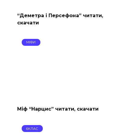
“Деметра і Персефона” читати,
скачати
МІФИ
Міф “Нарцис” читати, скачати
6КЛАС