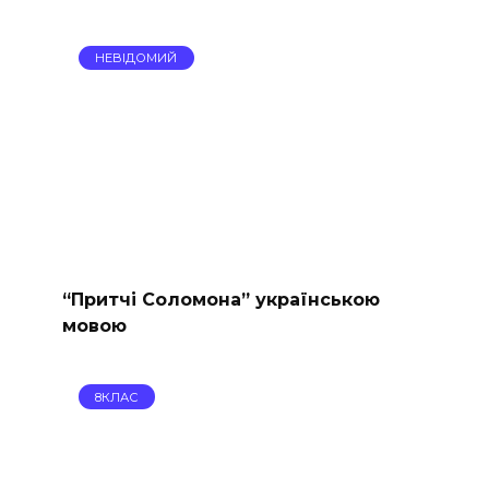
НЕВІДОМИЙ
“Притчі Соломона” українською
мовою
8КЛАС