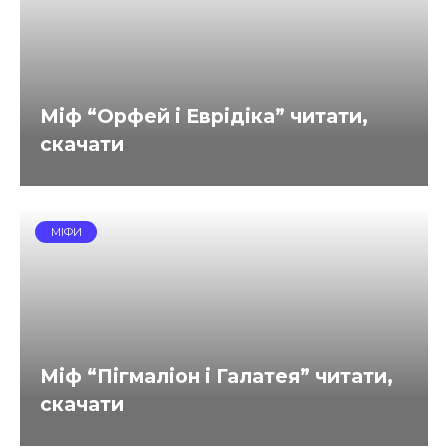
Міф “Орфей і Еврідіка” читати,
скачати
МІФИ
Міф “Пігмаліон і Галатея” читати,
скачати