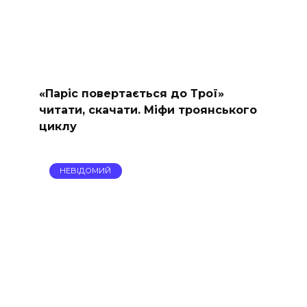
«Паріс повертається до Трої»
читати, скачати. Міфи троянського
циклу
НЕВІДОМИЙ