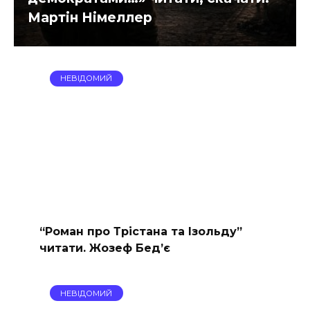
Мартін Німеллер
НЕВІДОМИЙ
“Роман про Трістана та Ізольду”
читати. Жозеф Бед’є
НЕВІДОМИЙ