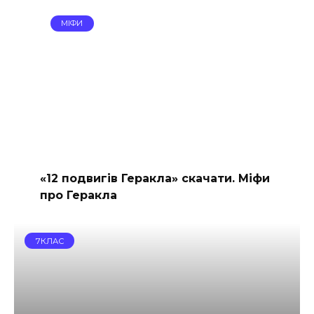
МІФИ
«12 подвигів Геракла» скачати. Міфи
про Геракла
7КЛАС