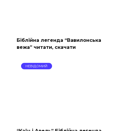
Біблійна легенда “Вавилонська
вежа” читати, скачати
НЕВІДОМИЙ
“Каїн і Авель” Біблійна легенда