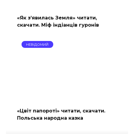
«Як з’явилась Земля» читати,
скачати. Міф індіанців гуронів
НЕВІДОМИЙ
«Цвіт папороті» читати, скачати.
Польська народна казка