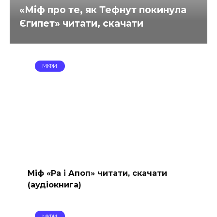
«Міф про те, як Тефнут покинула
Єгипет» читати, скачати
МІФИ
Міф «Ра і Апоп» читати, скачати
(аудіокнига)
МІФИ