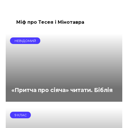
Міф про Тесея і Мінотавра
НЕВІДОМИЙ
«Притча про сіяча» читати. Біблія
9 КЛАС