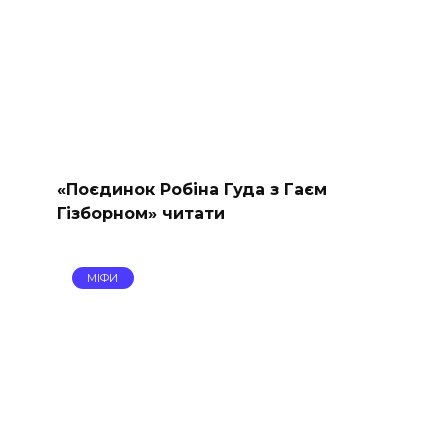
«Поєдинок Робіна Гуда з Гаєм
Гізборном» читати
МІФИ