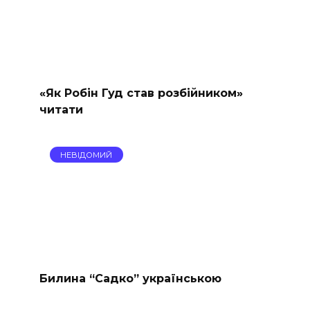
«Як Робін Гуд став розбійником»
читати
НЕВІДОМИЙ
Билина “Садко” українською