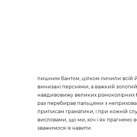
пишним бантом, цілком личили всій йо
винизані перснями, а важкий золоти
навдивовижу великих різноколірних бр
раз перебирав пальцями з неприхован
приписам граматики, і при кожній слу
висловами, що ми, хоч і як прагнемо 
зважимося їх навити.