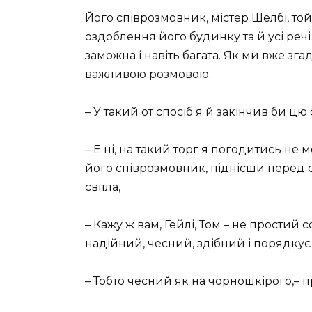
Його співрозмовник, містер Шелбі, то
оздоблення його будинку та й усі речі
заможна і навіть багата. Як ми вже зг
важливою розмовою.
– У такий от спосіб я й закінчив би цю 
– Е ні, на такий торг я погодитись не 
його співрозмовник, піднісши перед с
світла,
– Кажу ж вам, Гейлі, Том – не простий со
надійний, чесний, здібний і порядкує
– Тобто чесний як на чорношкірого,– п