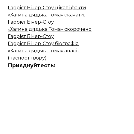
Гаррієт Бічер-Стоу цікаві факти
«Хатина дядька Тома» скачати.
Гаррієт Бічер-Стоу
«Хатина дядька Тома» скорочено
Гаррієт Бічер-Стоу
Гаррієт Бічер-Стоу біографія
«Хатина дядька Тома» аналіз
(паспорт твору)
Приєднуйтесть: