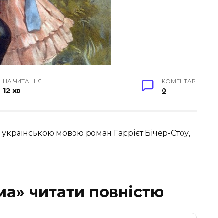
НА ЧИТАННЯ
КОМЕНТАРІ
12 хв
0
 українською мовою роман Гаррієт Бічер-Стоу,
ма» читати повністю