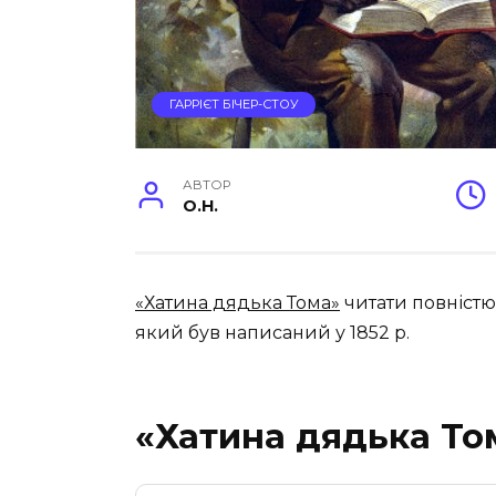
ГАРРІЄТ БІЧЕР-СТОУ
АВТОР
O.H.
«Хатина дядька Тома»
читати повністю
який був написаний у 1852 р
.
«Хатина дядька То