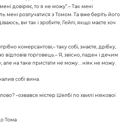
мені довіряє, то я не можу”.– Так мені
ь мені розлучатися з Томом. Та вже беріть його
іваюсь, ви так і зробите, Гейлі, якщо маєте хоч
трібно комерсантові,– таку собі, знаєте, дрібку,
 відповів торговець.– Я, звісно, ладен і дечим
 але на таке пристати не можу… ніяк не можу.
налив собі вина.
 слово? –озвався містер Шелбі по хвилі ніякової
до Тома