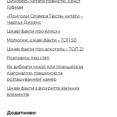
Цинобер» читати повністю. Ернст
Гофман
«Пригоди Олівера Твіста» читати –
Чарльз Діккенс
Цікаві факти про Аляску
Молюски: цікаві факти – ТОП 50
Цікаві факти про алкоголь – ТОП 21
Розповідь про степ
Як вибрати чохол для планшета за
діагоналлю, товщиною та
розташуванням камер
Цікаві факти з відкриття хімічних
елементів
Додатково: