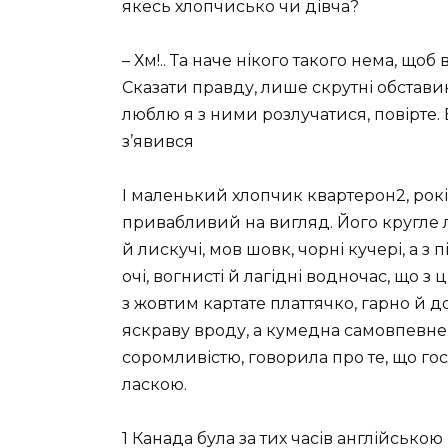
якесь хлопчисько чи дівча?
– Хм!.. Та наче нікого такого нема, щоб
Сказати правду, лише скрутні обстав
люблю я з ними розлучатися, повірте. 
з’явився
І маленький хлопчик квартерон2, років
привабливий на вигляд. Його кругле 
й лискучі, мов шовк, чорні кучері, а з
очі, вогнисті й лагідні водночас, що з
з жовтим картате платтячко, гарно й д
яскраву вроду, а кумедна самовпевнен
соромливістю, говорила про те, що го
ласкою.
1 Канада була за тих часів англійською