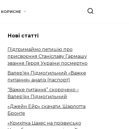
КОРИСНЕ
Нові статті
Підтримаймо петицію про
присвоєння Станіславу Гармашу
звання Героя України посмертно
Валер’ян Підмогильний «Важке
питання» аналіз (паспорт)
“Важке питання” скорочено –
Валер’ян Підмогильний
«Джейн Ейр» скачати. Шарлотта
Бронте
«Крихітка Цахес на прізвисько