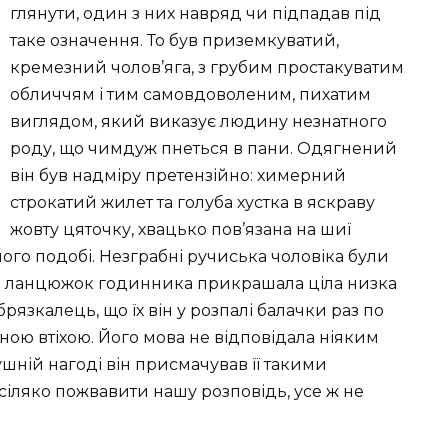
глянути, один з них навряд чи підпадав під
таке означення. То був приземкуватий,
кремезний чолов’яга, з грубим простакуватим
обличчям і тим самовдоволеним, пихатим
виглядом, який виказує людину незнатного
роду, що чимдуж пнеться в пани. Одягнений
він був надміру претензійно: химерний
строкатий жилет та голуба хустка в яскраву
жовту цяточку, хвацько пов’язана на шиї
го подобі. Незграбні ручиська чоловіка були
й ланцюжок годинника прикрашала ціла низка
язкалець, що їх він у розпалі балачки раз по
ою втіхою. Його мова не відповідала ніяким
шній нагоді він присмачував її такими
всіляко пожвавити нашу розповідь, усе ж не