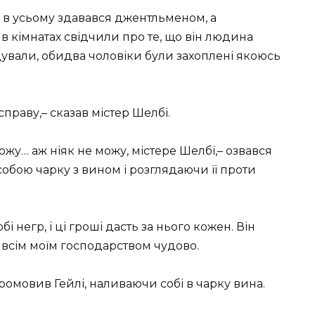
й в усьому здавався джентльменом, а
 в кімнатах свідчили про те, що він людина
адували, обидва чоловіки були захоплені якоюсь
справу,– сказав містер Шелбі.
можу… аж ніяк не можу, містере Шелбі,– озвався
обою чарку з вином і розглядаючи її проти
бі негр, і ці гроші дасть за нього кожен. Він
 всім моїм господарством чудово.
ромовив Гейлі, наливаючи собі в чарку вина.