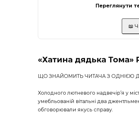
Переглянути те
📖 
«Хатина дядька Тома» Р
ЩО ЗНАЙОМИТЬ ЧИТАЧА З ОДНІЄЮ
Холодного лютневого надвечір’я у місте
умебльованій вітальні два джентльмен
обговорювали якусь справу.