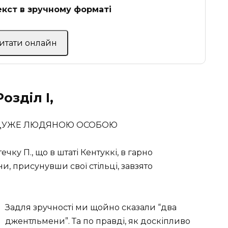
кст в зручному форматі
Читати онлайн
озділ І,
 ДУЖЕ ЛЮДЯНОЮ ОСОБОЮ
чку П., що в штаті Кентуккі, в гарно
и, присунувши свої стільці, завзято
Задля зручності ми щойно сказали “два
джентльмени”. Та по правді, як доскіпливо