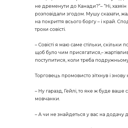
не дременути до Канади?”– “Ні, хазяїн 
розповідали згодом. Мушу сказати, жал
на покриття всього боргу – і край. Спод
трохи совісті.
– Совісті я маю саме стільки, скільки по
щоб було чим присягатися,– жартівливо
поступитися, коли треба подружньому,
Торговець промовисто зітхнув і знову 
– Ну гаразд, Гейлі, то яке ж буде ваше
мовчанки.
– А чи не знайдеться у вас на додачу 