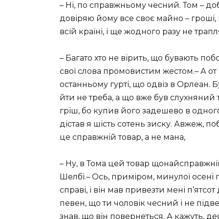
– Ні, по справжньому чесний. Том – д
довіряю йому все своє майно – гроші,
всій країні, і ще жодного разу не трап
– Багато хто не вірить, що бувають поб
свої слова промовистим жестом.– А от 
останньому гурті, що одвіз в Орлеан. 
йти не треба, а що вже був слухняний 
гріш, бо купив його задешево в одного
дістав я шість сотень зиску. Авжеж, п
це справжній товар, а не мана,
– Ну, в Тома цей товар щонайсправжні
Шелбі.– Ось, приміром, минулої осені 
справі, і він мав привезти мені п’ятсот 
певен, що ти чоловік чесний і не підве
знав, що він повернеться. А кажуть, де