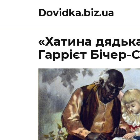
Перейти
Dovidka.biz.ua
до
вмісту
«Хатина дядька
Гаррієт Бічер-