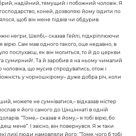
обрий, надійний, тямущий і побожний чоловік. Я
 господарство, коней, дозволяю йому їздити по
лялося, щоб він мене підвів чи обдурив.
ожні негри, Шелбі,– сказав Гейлі, підкріплюючи
я вірю. Сам мав одного такого, оце недавно, в
Було послухаєш, як він молиться, то й до церкви
та сумирний!.. Та й заробив я на ньому чималий
 чоловіка, що мусив спродуватись, отож і
обожність у чорношкірому– дуже добра річ, коли
ший, можете не сумніватися,– відказав містер
послав я його самого до Цінціннаті в одній
доларів. “Томе,– сказав я йому,– я тобі вірю, бо
деш мене”. І звісно, він повернувся. Я ж таки
які лихі люди намовляли його: “Томе, чого б тобі