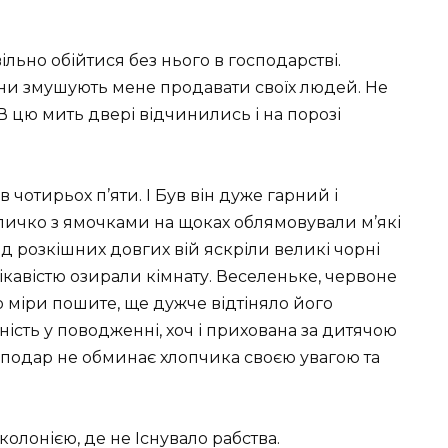
 вільно обійтися без нього в господарстві.
ини змушують мене продавати своїх людей. Не
В цю мить двері відчинились і на порозі
 чотирьох п’яти. І Був він дуже гарний і
личко з ямочками на щоках облямовували м’які
 під розкішних довгих вій яскріли великі чорні
 цікавістю озирали кімнату. Веселеньке, червоне
о міри пошите, ще дужче відтіняло його
ість у поводженні, хоч і прихована за дитячою
сподар не обминає хлопчика своєю увагою та
 колонією, де не Існувало рабства.