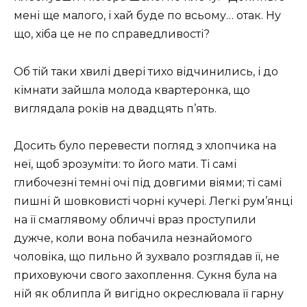
мені ще малого, і хай буде по всьому… отак. Ну
що, хіба це не по справедливості?
Об тій таки хвилі двері тихо відчинились, і до
кімнати зайшла молода квартеронка, що
виглядала років на двадцять п’ять.
Досить було перевести погляд з хлопчика на
неї, щоб зрозуміти: то його мати. Ті самі
глибочезні темні очі під довгими віями; ті самі
пишні й шовковисті чорні кучері. Легкі рум’янці
на її смаглявому обличчі враз проступили
дужче, коли вона побачила незнайомого
чоловіка, що пильно й зухвало розглядав її, не
приховуючи свого захоплення. Сукня була на
ній як облипла й вигідно окреслювала її гарну