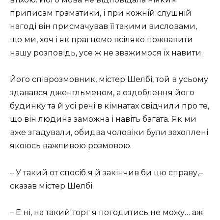
приписам граматики, і при кожній слушній
нагоді він присмачував її такими висловами,
що ми, хоч і як прагнемо всіляко пожвавити
нашу розповідь, усе ж не зважимося їх навити.
Його співрозмовник, містер Шелбі, той в усьому
здавався джентльменом, а оздоблення його
будинку та й усі речі в кімнатах свідчили про те,
що він людина заможна і навіть багата. Як ми
вже згадували, обидва чоловіки були захоплені
якоюсь важливою розмовою.
– У такий от спосіб я й закінчив би цю справу,–
сказав містер Шелбі.
– Е ні, на такий торг я погодитись не можу… аж