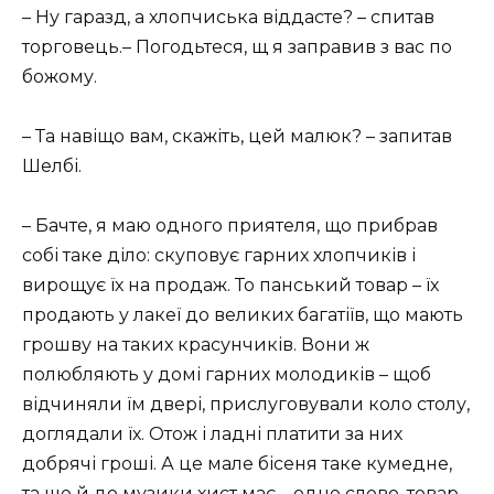
– Ну гаразд, а хлопчиська віддасте? – спитав
торговець.– Погодьтеся, щ я заправив з вас по
божому.
– Та навіщо вам, скажіть, цей малюк? – запитав
Шелбі.
– Бачте, я маю одного приятеля, що прибрав
собі таке діло: скуповує гарних хлопчиків і
вирощує їх на продаж. То панський товар – їх
продають у лакеї до великих багатіїв, що мають
грошву на таких красунчиків. Вони ж
полюбляють у домі гарних молодиків – щоб
відчиняли їм двері, прислуговували коло столу,
доглядали їх. Отож і ладні платити за них
добрячі гроші. А це мале бісеня таке кумедне,
та ще й до музики хист має – одне слово, товар