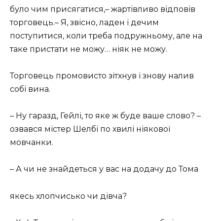
було чим присягатися,– жартівливо відповів
торговець.– Я, звісно, ладен і дечим
поступитися, коли треба подружньому, але на
таке пристати не можу… ніяк не можу.
Торговець промовисто зітхнув і знову налив
собі вина.
– Ну гаразд, Гейлі, то яке ж буде ваше слово? –
озвався містер Шелбі по хвилі ніякової
мовчанки.
– А чи не знайдеться у вас на додачу до Тома
якесь хлопчисько чи дівча?