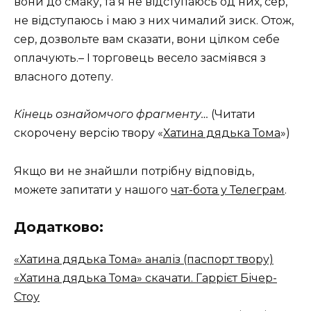
вони до смаку, та я не відступаюсь од них, сер,
не відступаюсь і маю з них чималий зиск. Отож,
сер, дозвольте вам сказати, вони цілком себе
оплачують.– І торговець весело засміявся з
власного дотепу.
Кінець ознайомчого фрагменту…
(Читати
скорочену версію твору «
Хатина дядька Тома
»)
Якщо ви не знайшли потрібну відповідь,
можете запитати у нашого
чат-бота у Телеграм
.
Додатково:
«Хатина дядька Тома» аналіз (паспорт твору)
«Хатина дядька Тома» скачати. Гаррієт Бічер-
Стоу