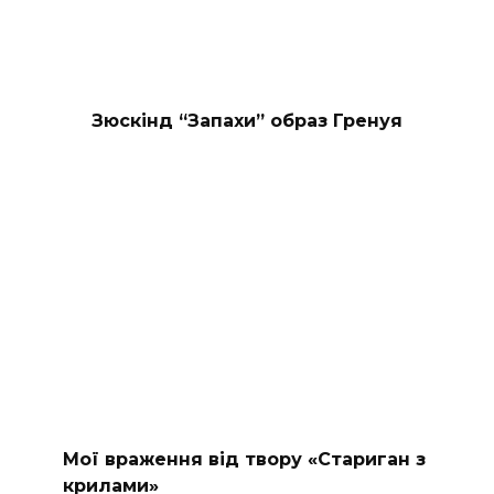
Зюскінд “Запахи” образ Гренуя
Мої враження від твору «Стариган з
крилами»