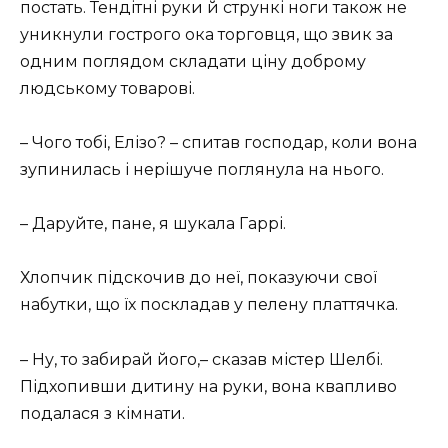
постать. Тендітні руки й стрункі ноги також не
уникнули гострого ока торговця, що звик за
одним поглядом складати ціну доброму
людському товарові.
– Чого тобі, Елізо? – спитав господар, коли вона
зупинилась і нерішуче поглянула на нього.
– Даруйте, пане, я шукала Гаррі.
Хлопчик підскочив до неї, показуючи свої
набутки, що їх поскладав у пелену платтячка.
– Ну, то забирай його,– сказав містер Шелбі.
Підхопивши дитину на руки, вона квапливо
подалася з кімнати.