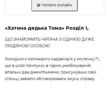
📖 Читати онлайн
«Хатина дядька Тома» Розділ І,
ЩО ЗНАЙОМИТЬ ЧИТАЧА З ОДНІЄЮ ДУЖЕ
ЛЮДЯНОЮ ОСОБОЮ
Холодного лютневого надвечір’я у містечку П.,
що в штаті Кентуккі, в гарно умебльованій
вітальні два джентльмени, присунувши свої
стільці, завзято обговорювали якусь справу.