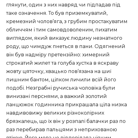
глянути, один з них навряд чи підпадав під
таке означення. То був приземкуватий,
кремезний чолов’яга, з грубим простакуватим
обличчям і тим самовдоволеним, пихатим
виглядом, який виказує людину незнатного
роду, що чимдуж пнеться в пани. Одягнений
він був надміру претензійно: химерний
строкатий жилет та голуба хустка в яскраву
жовту цяточку, хвацько пов’язана на шиї
пишним бантом, цілком личили всій його
подобі. Незграбні ручиська чоловіка були
винизані перснями, а важкий золотий
ланцюжок годинника прикрашала ціла низка
навдивовижу великих різноколірних
брязкалець, що їх він у розпалі балачки раз по
раз перебирав пальцями з неприхованою
втіхою. Його мова не відповідала ніяким