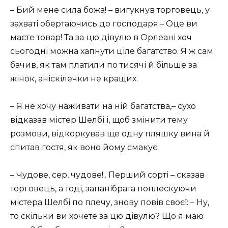
– Бий мене сила божа! – вигукнув торговець, у
захваті обертаючись до господаря.– Оце ви
маєте товар! Та за цю дівулю в Орлеані хоч
сьогодні можна хапнути ціле багатство. Я ж сам
бачив, як там платили по тисячі й більше за
жінок, аніскілечки не кращих.
– Я не хочу наживати на ній багатства,– сухо
відказав містер Шелбі і, щоб змінити тему
розмови, відкоркував ще одну пляшку вина й
спитав гостя, як воно йому смакує.
– Чудове, сер, чудове!.. Перший сорті – сказав
торговець, а тоді, запанібрата поплескуючи
містера Шелбі по плечу, знову повів своєї: – Ну,
то скільки ви хочете за цю дівулю? Що я маю