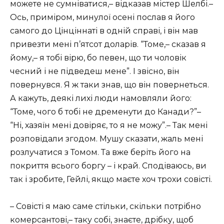
можете не сумніватися,– відказав містер Шелбі.–
Ось, приміром, минулої осені послав я його
самого до Цінціннаті в одній справі, і він мав
привезти мені п’ятсот доларів. “Томе,– сказав я
йому,– я тобі вірю, бо певен, що ти чоловік
чесний і не підведеш мене”. І звісно, він
повернувся. Я ж таки знав, що він повернеться.
А кажуть, деякі лихі люди намовляли його:
“Томе, чого б тобі не дременути до Канади?”–
“Ні, хазяїн мені довіряє, то я не можу”.– Так мені
розповідали згодом. Мушу сказати, жаль мені
розлучатися з Томом. Та вже беріть його на
покриття всього боргу – і край. Сподіваюсь, ви
так і зробите, Гейлі, якщо маєте хоч трохи совісті.
– Совісті я маю саме стільки, скільки потрібно
комерсантові,– таку собі, знаєте, дрібку, щоб