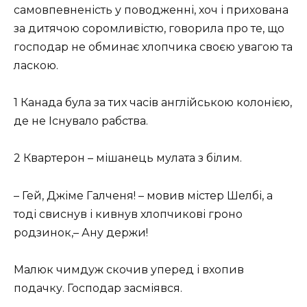
самовпевненість у поводженні, хоч і прихована
за дитячою соромливістю, говорила про те, що
господар не обминає хлопчика своєю увагою та
ласкою.
1 Канада була за тих часів англійською колонією,
де не Існувало рабства.
2 Квартерон – мішанець мулата з білим.
– Гей, Джіме Галченя! – мовив містер Шелбі, а
тоді свиснув і кивнув хлопчикові гроно
родзинок,– Ану держи!
Малюк чимдуж скочив уперед і вхопив
подачку. Господар засміявся.