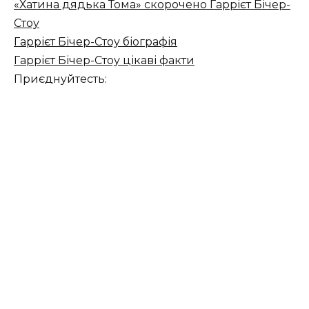
«Хатина дядька Тома» скорочено Гаррієт Бічер-
Стоу
Гаррієт Бічер-Стоу біографія
Гаррієт Бічер-Стоу цікаві факти
Приєднуйтесть: