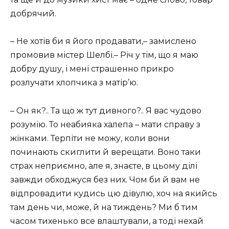
добрячий.
– Не хотів би я його продавати,– замислено
промовив містер Шелбі.– Річ у тім, що я маю
добру душу, і мені страшенно прикро
розлучати хлопчика з матір’ю.
– Он як?.. Та що ж тут дивного?.. Я вас чудово
розумію. То неабияка халепа – мати справу з
жінками. Терпіти не можу, коли вони
починають скиглити й верещати. Воно таки
страх неприємно, але я, знаєте, в цьому ділі
завжди обходжуся без них. Чом би й вам не
відпровадити кудись цю дівулю, хоч на якийсь
там день чи, може, й на тиждень? Ми б тим
часом тихенько все влаштували, а тоді нехай