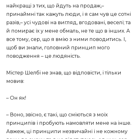
найкращі з тих, що йдуть на продаж,–
принаймні так кажуть люди, і я сам чув це сотні
разів,– усі чудові на вигляд, вгодовані, веселі; та
й помирає їх у мене обмаль, не те що в інших. А
все тому, сер, що я вмію з ними поводитись. І,
щоб ви знали, головний принцип мого
поводження – це людяність.
Містер Шелбі не знав, що відповісти, і тільки
мовив:
– Он як!
– Воно, звісно, є такі, що сміються з моїх
принципів і пробують намовляти мене на інше.
Авжеж, ці принципи незвичайні і не кожному