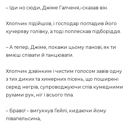
– Іди но сюди, Джіме Галченя,–сказав він.
Хлопчик підійшов, і господар погладив його
кучеряву голівку, а тоді поплескав підборіддя.
– А тепер, Джіме, покажи цьому панові, як ти
вмієш співати й танцювати.
Хлопчик дзвінким і чистим голосом завів одну
з тих диких та химерних пісень, що поширені
серед негрів, супроводжуючи спів кумедними
рухами рук, ніг і всього тіла.
– Браво! – вигукнув Гейлі, кидаючи йому
півапельсина,