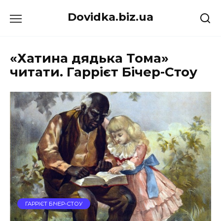
Перейти
Dovidka.biz.ua
до
вмісту
«Хатина дядька Тома»
читати. Гаррієт Бічер-Стоу
ГАРРІЄТ БІЧЕР-СТОУ