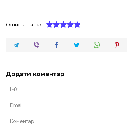
Оцініть статтю
Додати коментар
Ім'я
*
Email
*
Коментар