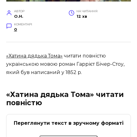
АВТОР
НА ЧИТАННЯ
O.H.
12 хв
КОМЕНТАРІ
0
«Хатина дядька Тома»
читати повністю
українською мовою роман Гаррієт Бічер-Стоу,
який був написаний у 1852 р
.
«Хатина дядька Тома» читати
повністю
Переглянути текст в зручному форматі