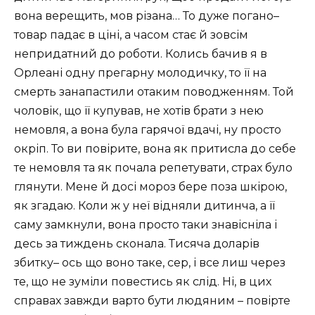
вона верещить, мов різана… То дуже погано–
товар падає в ціні, а часом стає й зовсім
непридатний до роботи. Колись бачив я в
Орлеані одну прегарну молодичку, то її на
смерть занапастили отаким поводженням. Той
чоловік, що її купував, не хотів брати з нею
немовля, а вона була гарячої вдачі, ну просто
окріп. То ви повірите, вона як притисла до себе
те немовля та як почала репетувати, страх було
глянути. Мене й досі мороз бере поза шкірою,
як згадаю. Коли ж у неї відняли дитинча, а її
саму замкнули, вона просто таки знавісніла і
десь за тиждень сконала. Тисяча доларів
збитку– ось що воно таке, сер, і все лиш через
те, що не зуміли повестись як слід. Ні, в цих
справах завжди варто бути людяним – повірте