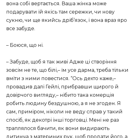
вона собі вертається. Ваша жінка може
подарувати їй якісь там сережки, чи нову
сукню, чи ще якийсь дріб’язок, і вона враз яро
все забуде.
– Боюся, що ні.
– Забуде, щоб я так живі Адже ці створіння
зовсім не те, що білі,– їм усе дарма, треба тільки
вміти з ними повестися. “Ось дехто каже,–
провадив далі Гейлі, прибравши щирого й
довірчого вигляду,– нібито така комерція
робить людину бездушною, а я не згоден. Я
сам, приміром, ніколи не веду справ у такий
спосіб, як декотрі інші торговці. Мені не раз
траплялося бачити, як вони видирають
дитинча з материних рук, щоб продати його, а