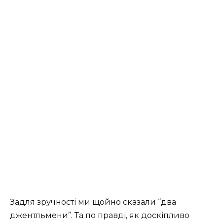
Задля зручності ми щойно сказали “два
джентльмени”. Та по правді, як доскіпливо