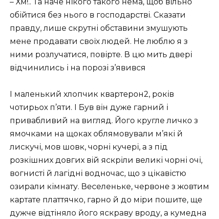
– Хм!.. Та наче нікого такого нема, щоб вільно
обійтися без нього в господарстві. Сказати
правду, лише скрутні обставини змушують
мене продавати своїх людей. Не люблю я з
ними розлучатися, повірте. В цю мить двері
відчинились і на порозі з’явився
І маленький хлопчик квартерон2, років
чотирьох п’яти. І Був він дуже гарний і
привабливий на вигляд. Його кругле личко з
ямочками на щоках облямовували м’які й
лискучі, мов шовк, чорні кучері, а з під
розкішних довгих вій яскріли великі чорні очі,
вогнисті й лагідні водночас, що з цікавістю
озирали кімнату. Веселеньке, червоне з жовтим
картате платтячко, гарно й до міри пошите, ще
дужче відтіняло його яскраву вроду, а кумедна