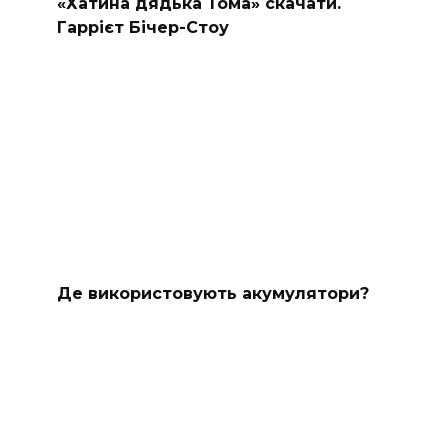
«Хатина дядька Тома» скачати.
Гаррієт Бічер-Стоу
Де використовують акумулятори?