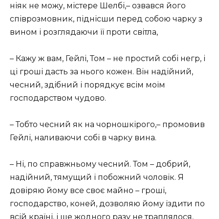
ніяк не можу, містере Шелбі,– озвався його
співрозмовник, піднісши перед собою чарку з
вином і розглядаючи її проти світла,
– Кажу ж вам, Гейлі, Том – не простий собі негр, і
ці гроші дасть за нього кожен. Він надійний,
чесний, здібний і порядкує всім моїм
господарством чудово.
– Тобто чесний як на чорношкірого,– промовив
Гейлі, наливаючи собі в чарку вина.
– Ні, по справжньому чесний. Том – добрий,
надійний, тямущий і побожний чоловік. Я
довіряю йому все своє майно – гроші,
господарство, коней, дозволяю йому їздити по
всій країні, і ще жодного разу не траплялося,