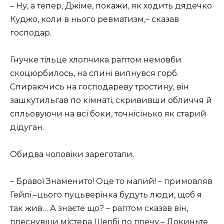
– Ну, а тепер, Джіме, покажи, як ходить дядечко
Куджо, коли в нього ревматизм,– сказав
господар.
Гнучке тільце хлопчика раптом немовби
скоцюрбилось, на спині випнувся горб.
Спираючись на господареву тростину, він
зашкутильгав по кімнаті, скрививши обличчя й
спльовуючи на всі боки, точнісінько як старий
дідуган.
Обидва чоловіки зареготали.
– Бравої Знаменито! Оце то малий! – примовляв
Гейлі.–цього пуцьверінка будуть люди, щоб я
так жив… А знаєте що? – раптом сказав він,
плеснувши містера Шелбі по плечу.– Докиньте