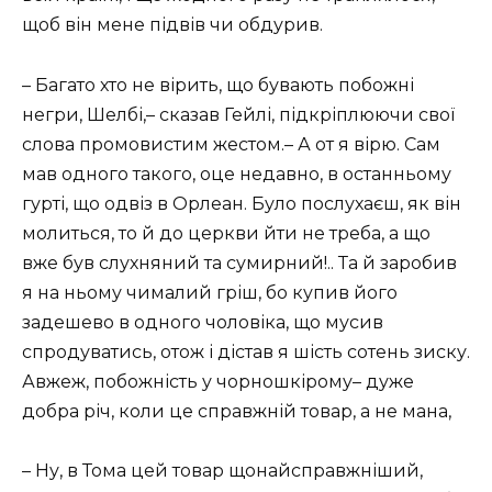
щоб він мене підвів чи обдурив.
– Багато хто не вірить, що бувають побожні
негри, Шелбі,– сказав Гейлі, підкріплюючи свої
слова промовистим жестом.– А от я вірю. Сам
мав одного такого, оце недавно, в останньому
гурті, що одвіз в Орлеан. Було послухаєш, як він
молиться, то й до церкви йти не треба, а що
вже був слухняний та сумирний!.. Та й заробив
я на ньому чималий гріш, бо купив його
задешево в одного чоловіка, що мусив
спродуватись, отож і дістав я шість сотень зиску.
Авжеж, побожність у чорношкірому– дуже
добра річ, коли це справжній товар, а не мана,
– Ну, в Тома цей товар щонайсправжніший,