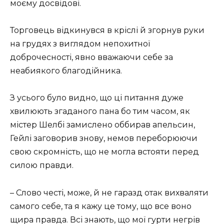
моєму досвідові.
Торговець відкинувся в кріслі й згорнув руки
на грудях з виглядом непохитної
доброчесності, явно вважаючи себе за
неабиякого благодійника.
З усього було видно, що ці питання дуже
хвилюють згаданого пана бо тим часом, як
містер Шелбі замислено оббирав апельсин,
Гейлі заговорив знову, немов переборюючи
свою скромність, що не могла встояти перед
силою правди.
– Слово честі, може, й не гаразд отак вихваляти
самого себе, та я кажу це тому, що все воно
щира правда. Всі знають, що мої гурти негрів