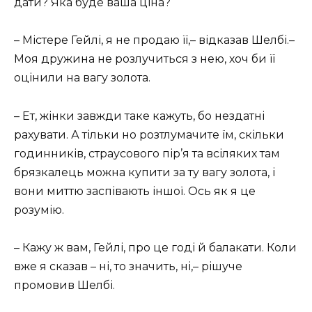
дати? Яка буде ваша ціна?
– Містере Гейлі, я не продаю її,– відказав Шелбі.–
Моя дружина не розлучиться з нею, хоч би її
оцінили на вагу золота.
– Ет, жінки завжди таке кажуть, бо нездатні
рахувати. А тільки но розтлумачите їм, скільки
годинників, страусового пір’я та всіляких там
брязкалець можна купити за ту вагу золота, і
вони миттю заспівають іншої. Ось як я це
розумію.
– Кажу ж вам, Гейлі, про це годі й балакати. Коли
вже я сказав – ні, то значить, ні,– рішуче
промовив Шелбі.