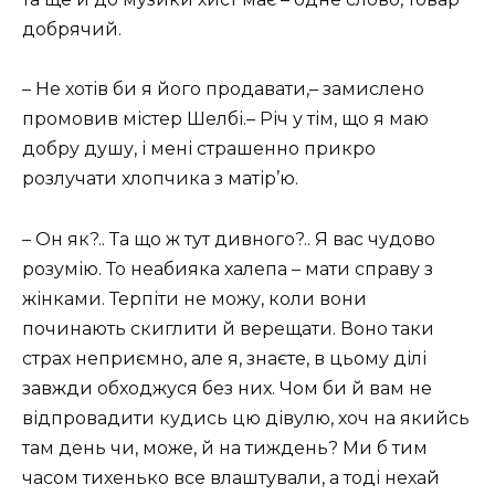
добрячий.
– Не хотів би я його продавати,– замислено
промовив містер Шелбі.– Річ у тім, що я маю
добру душу, і мені страшенно прикро
розлучати хлопчика з матір’ю.
– Он як?.. Та що ж тут дивного?.. Я вас чудово
розумію. То неабияка халепа – мати справу з
жінками. Терпіти не можу, коли вони
починають скиглити й верещати. Воно таки
страх неприємно, але я, знаєте, в цьому ділі
завжди обходжуся без них. Чом би й вам не
відпровадити кудись цю дівулю, хоч на якийсь
там день чи, може, й на тиждень? Ми б тим
часом тихенько все влаштували, а тоді нехай