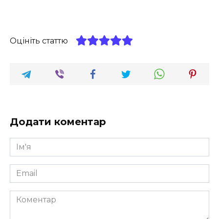
Оцініть статтю
Додати коментар
Ім'я
*
Email
*
Коментар