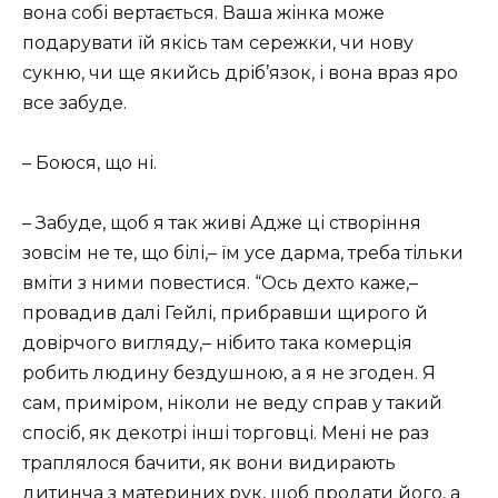
вона собі вертається. Ваша жінка може
подарувати їй якісь там сережки, чи нову
сукню, чи ще якийсь дріб’язок, і вона враз яро
все забуде.
– Боюся, що ні.
– Забуде, щоб я так живі Адже ці створіння
зовсім не те, що білі,– їм усе дарма, треба тільки
вміти з ними повестися. “Ось дехто каже,–
провадив далі Гейлі, прибравши щирого й
довірчого вигляду,– нібито така комерція
робить людину бездушною, а я не згоден. Я
сам, приміром, ніколи не веду справ у такий
спосіб, як декотрі інші торговці. Мені не раз
траплялося бачити, як вони видирають
дитинча з материних рук, щоб продати його, а