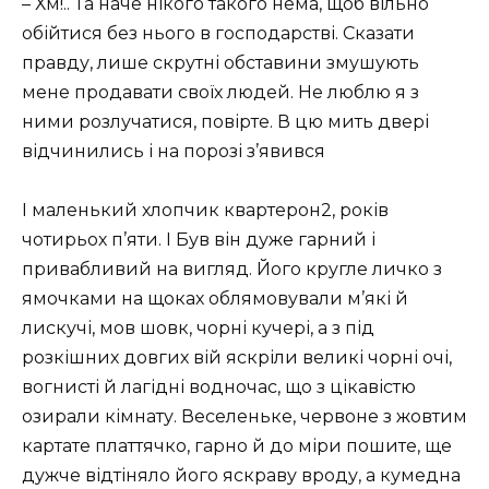
– Хм!.. Та наче нікого такого нема, щоб вільно
обійтися без нього в господарстві. Сказати
правду, лише скрутні обставини змушують
мене продавати своїх людей. Не люблю я з
ними розлучатися, повірте. В цю мить двері
відчинились і на порозі з’явився
І маленький хлопчик квартерон2, років
чотирьох п’яти. І Був він дуже гарний і
привабливий на вигляд. Його кругле личко з
ямочками на щоках облямовували м’які й
лискучі, мов шовк, чорні кучері, а з під
розкішних довгих вій яскріли великі чорні очі,
вогнисті й лагідні водночас, що з цікавістю
озирали кімнату. Веселеньке, червоне з жовтим
картате платтячко, гарно й до міри пошите, ще
дужче відтіняло його яскраву вроду, а кумедна