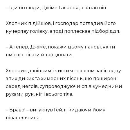
– Іди но сюди, Джіме Галченя,–сказав він.
Хлопчик підійшов, і господар погладив його
кучеряву голівку, а тоді поплескав підборіддя.
– А тепер, Джіме, покажи цьому панові, як ти
вмієш співати й танцювати.
Хлопчик дзвінким і чистим голосом завів одну
з тих диких та химерних пісень, що поширені
серед негрів, супроводжуючи спів кумедними
рухами рук, ніг і всього тіла.
– Браво! – вигукнув Гейлі, кидаючи йому
півапельсина,