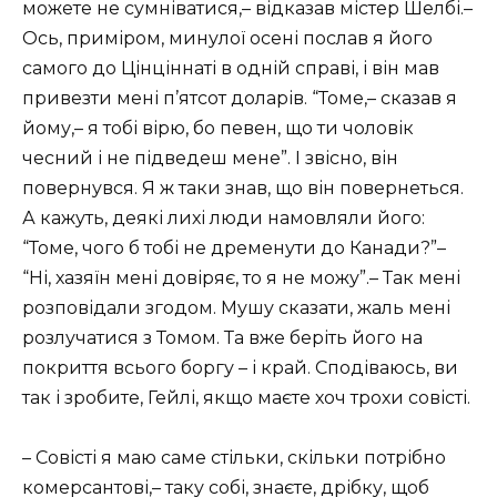
можете не сумніватися,– відказав містер Шелбі.–
Ось, приміром, минулої осені послав я його
самого до Цінціннаті в одній справі, і він мав
привезти мені п’ятсот доларів. “Томе,– сказав я
йому,– я тобі вірю, бо певен, що ти чоловік
чесний і не підведеш мене”. І звісно, він
повернувся. Я ж таки знав, що він повернеться.
А кажуть, деякі лихі люди намовляли його:
“Томе, чого б тобі не дременути до Канади?”–
“Ні, хазяїн мені довіряє, то я не можу”.– Так мені
розповідали згодом. Мушу сказати, жаль мені
розлучатися з Томом. Та вже беріть його на
покриття всього боргу – і край. Сподіваюсь, ви
так і зробите, Гейлі, якщо маєте хоч трохи совісті.
– Совісті я маю саме стільки, скільки потрібно
комерсантові,– таку собі, знаєте, дрібку, щоб