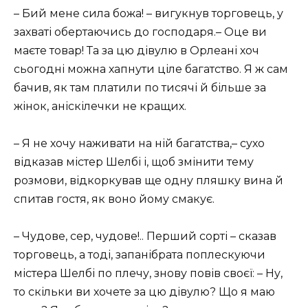
– Бий мене сила божа! – вигукнув торговець, у
захваті обертаючись до господаря.– Оце ви
маєте товар! Та за цю дівулю в Орлеані хоч
сьогодні можна хапнути ціле багатство. Я ж сам
бачив, як там платили по тисячі й більше за
жінок, аніскілечки не кращих.
– Я не хочу наживати на ній багатства,– сухо
відказав містер Шелбі і, щоб змінити тему
розмови, відкоркував ще одну пляшку вина й
спитав гостя, як воно йому смакує.
– Чудове, сер, чудове!.. Перший сорті – сказав
торговець, а тоді, запанібрата поплескуючи
містера Шелбі по плечу, знову повів своєї: – Ну,
то скільки ви хочете за цю дівулю? Що я маю