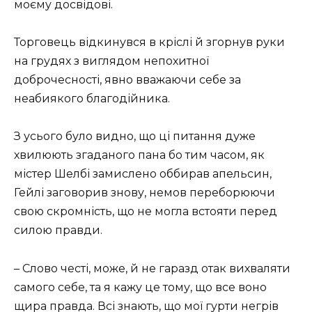
моєму досвідові.
Торговець відкинувся в кріслі й згорнув руки
на грудях з виглядом непохитної
доброчесності, явно вважаючи себе за
неабиякого благодійника.
З усього було видно, що ці питання дуже
хвилюють згаданого пана бо тим часом, як
містер Шелбі замислено оббирав апельсин,
Гейлі заговорив знову, немов переборюючи
свою скромність, що не могла встояти перед
силою правди.
– Слово честі, може, й не гаразд отак вихваляти
самого себе, та я кажу це тому, що все воно
щира правда. Всі знають, що мої гурти негрів