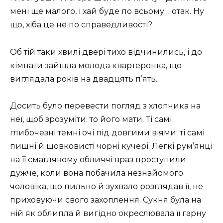
мені ще малого, і хай буде по всьому… отак. Ну
що, хіба це не по справедливості?
Об тій таки хвилі двері тихо відчинились, і до
кімнати зайшла молода квартеронка, що
виглядала років на двадцять п’ять.
Досить було перевести погляд з хлопчика на
неї, щоб зрозуміти: то його мати. Ті самі
глибочезні темні очі під довгими віями; ті самі
пишні й шовковисті чорні кучері. Легкі рум’янці
на її смаглявому обличчі враз проступили
дужче, коли вона побачила незнайомого
чоловіка, що пильно й зухвало розглядав її, не
приховуючи свого захоплення. Сукня була на
ній як облипла й вигідно окреслювала її гарну