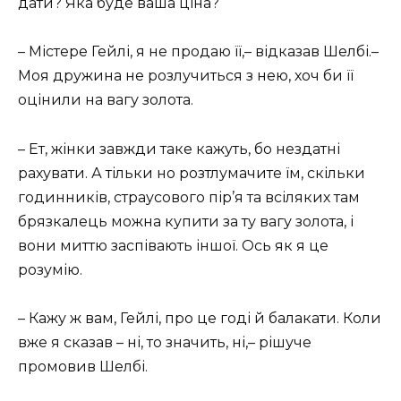
дати? Яка буде ваша ціна?
– Містере Гейлі, я не продаю її,– відказав Шелбі.–
Моя дружина не розлучиться з нею, хоч би її
оцінили на вагу золота.
– Ет, жінки завжди таке кажуть, бо нездатні
рахувати. А тільки но розтлумачите їм, скільки
годинників, страусового пір’я та всіляких там
брязкалець можна купити за ту вагу золота, і
вони миттю заспівають іншої. Ось як я це
розумію.
– Кажу ж вам, Гейлі, про це годі й балакати. Коли
вже я сказав – ні, то значить, ні,– рішуче
промовив Шелбі.