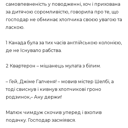
самовпевненість у поводженні, хоч і прихована
за дитячою соромливістю, говорила про те, що
господар не обминає хлопчика своєю увагою та
ласкою.
1 Канада була за тих часів англійською колонією,
де не Існувало рабства.
2 Квартерон – мішанець мулата з білим.
– Гей, Джіме Галченя! – мовив містер Шелбі, а
тоді свиснув і кивнув хлопчикові гроно
родзинок,– Ану держи!
Малюк чимдуж скочив уперед і вхопив
подачку. Господар засміявся.