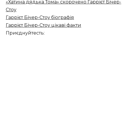
«Хатина дядька Тома» скорочено Гаррієт Бічер-
Стоу
Гаррієт Бічер-Стоу біографія
Гаррієт Бічер-Стоу цікаві факти
Приєднуйтесть: