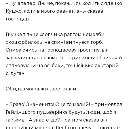
– Ну, а тепер, Джіме, покажи, як ходить дядечко
Куджо, коли в нього ревматизм,– сказав
господар.
Гнучке тільце хлопчика раптом немовби
скоцюрбилось, на спині випнувся горб.
Спираючись на господареву тростину, він
зашкутильгав по кімнаті, скрививши обличчя й
спльовуючи на всі боки, точнісінько як старий
дідуган.
Обидва чоловіки зареготали.
– Бравої Знаменито! Оце то малий! – примовляв
Гейлі.–цього пуцьверінка будуть люди, щоб я
так жив… А знаєте що? – раптом сказав він,
плеснувши містера Шелбі по плечу.– Докиньте