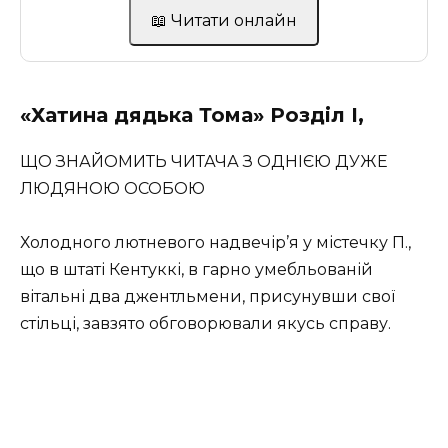
📖 Читати онлайн
«Хатина дядька Тома» Розділ І,
ЩО ЗНАЙОМИТЬ ЧИТАЧА З ОДНІЄЮ ДУЖЕ
ЛЮДЯНОЮ ОСОБОЮ
Холодного лютневого надвечір’я у містечку П.,
що в штаті Кентуккі, в гарно умебльованій
вітальні два джентльмени, присунувши свої
стільці, завзято обговорювали якусь справу.