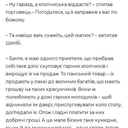
– Ну гаразд, а хлопчиська віддасте? – спитав
торговець.– Погодьтеся, щ я заправив з вас по
божому.
– Та навіщо вам, скажіть, цей малюк? – запитав
Шелбі.
– Бачте, я маю одного приятеля, що прибрав
собі таке діло: скуповує гарних хлопчиків і
вирощує їх на продаж. То панський товар – їх
продають у лакеї до великих багатіїв, що мають
грошву на таких красунчиків. Вони ж
полюбляють у домі гарних молодиків – щоб
відчиняли їм двері, прислуговували коло столу,
доглядали їх. Отож і ладні платити за них
добрячі гроші. А це мале бісеня таке кумедне,
та ще й до музики хист має – одне слово, товар