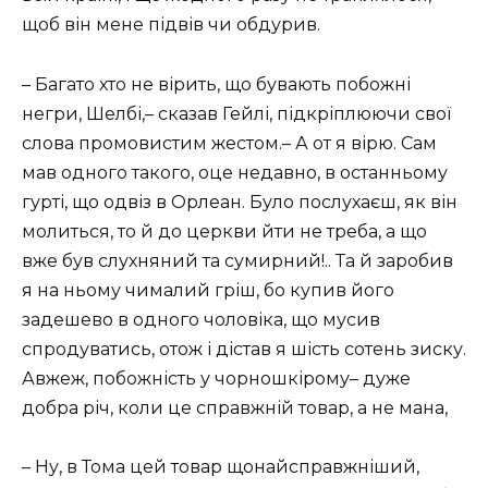
щоб він мене підвів чи обдурив.
– Багато хто не вірить, що бувають побожні
негри, Шелбі,– сказав Гейлі, підкріплюючи свої
слова промовистим жестом.– А от я вірю. Сам
мав одного такого, оце недавно, в останньому
гурті, що одвіз в Орлеан. Було послухаєш, як він
молиться, то й до церкви йти не треба, а що
вже був слухняний та сумирний!.. Та й заробив
я на ньому чималий гріш, бо купив його
задешево в одного чоловіка, що мусив
спродуватись, отож і дістав я шість сотень зиску.
Авжеж, побожність у чорношкірому– дуже
добра річ, коли це справжній товар, а не мана,
– Ну, в Тома цей товар щонайсправжніший,