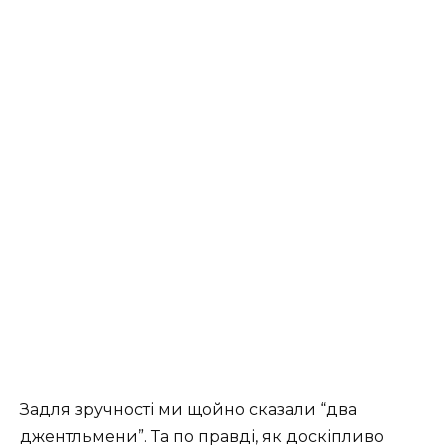
Задля зручності ми щойно сказали “два
джентльмени”. Та по правді, як доскіпливо