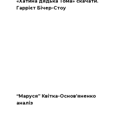
«Хатина дядька Тома» скачати.
Гаррієт Бічер-Стоу
“Маруся” Квітка-Основ’яненко
аналіз