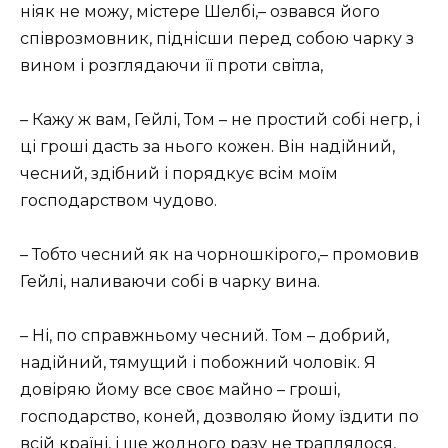
ніяк не можу, містере Шелбі,– озвався його
співрозмовник, піднісши перед собою чарку з
вином і розглядаючи її проти світла,
– Кажу ж вам, Гейлі, Том – не простий собі негр, і
ці гроші дасть за нього кожен. Він надійний,
чесний, здібний і порядкує всім моїм
господарством чудово.
– Тобто чесний як на чорношкірого,– промовив
Гейлі, наливаючи собі в чарку вина.
– Ні, по справжньому чесний. Том – добрий,
надійний, тямущий і побожний чоловік. Я
довіряю йому все своє майно – гроші,
господарство, коней, дозволяю йому їздити по
всій країні, і ще жодного разу не траплялося,