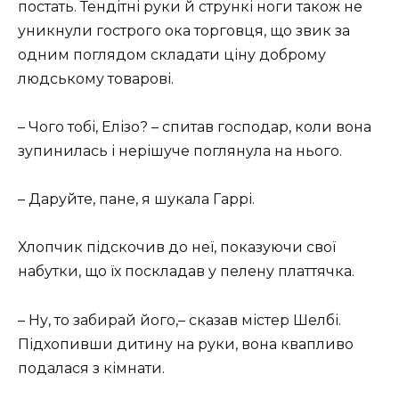
постать. Тендітні руки й стрункі ноги також не
уникнули гострого ока торговця, що звик за
одним поглядом складати ціну доброму
людському товарові.
– Чого тобі, Елізо? – спитав господар, коли вона
зупинилась і нерішуче поглянула на нього.
– Даруйте, пане, я шукала Гаррі.
Хлопчик підскочив до неї, показуючи свої
набутки, що їх поскладав у пелену платтячка.
– Ну, то забирай його,– сказав містер Шелбі.
Підхопивши дитину на руки, вона квапливо
подалася з кімнати.