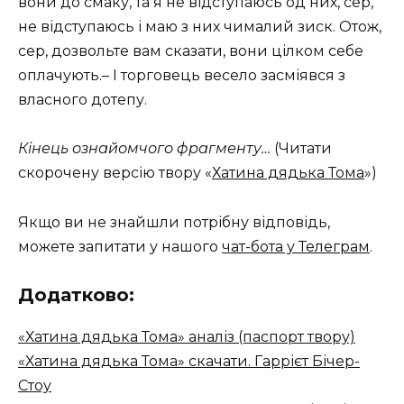
вони до смаку, та я не відступаюсь од них, сер,
не відступаюсь і маю з них чималий зиск. Отож,
сер, дозвольте вам сказати, вони цілком себе
оплачують.– І торговець весело засміявся з
власного дотепу.
Кінець ознайомчого фрагменту…
(Читати
скорочену версію твору «
Хатина дядька Тома
»)
Якщо ви не знайшли потрібну відповідь,
можете запитати у нашого
чат-бота у Телеграм
.
Додатково:
«Хатина дядька Тома» аналіз (паспорт твору)
«Хатина дядька Тома» скачати. Гаррієт Бічер-
Стоу