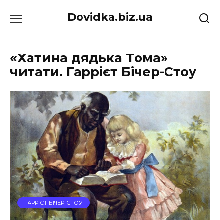
Перейти
Dovidka.biz.ua
до
вмісту
«Хатина дядька Тома»
читати. Гаррієт Бічер-Стоу
ГАРРІЄТ БІЧЕР-СТОУ