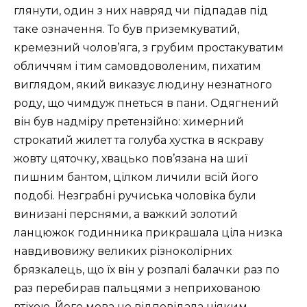
глянути, один з них навряд чи підпадав під
таке означення. То був приземкуватий,
кремезний чолов’яга, з грубим простакуватим
обличчям і тим самовдоволеним, пихатим
виглядом, який виказує людину незнатного
роду, що чимдуж пнеться в пани. Одягнений
він був надміру претензійно: химерний
строкатий жилет та голуба хустка в яскраву
жовту цяточку, хвацько пов’язана на шиї
пишним бантом, цілком личили всій його
подобі. Незграбні ручиська чоловіка були
винизані перснями, а важкий золотий
ланцюжок годинника прикрашала ціла низка
навдивовижу великих різноколірних
брязкалець, що їх він у розпалі балачки раз по
раз перебирав пальцями з неприхованою
втіхою. Його мова не відповідала ніяким