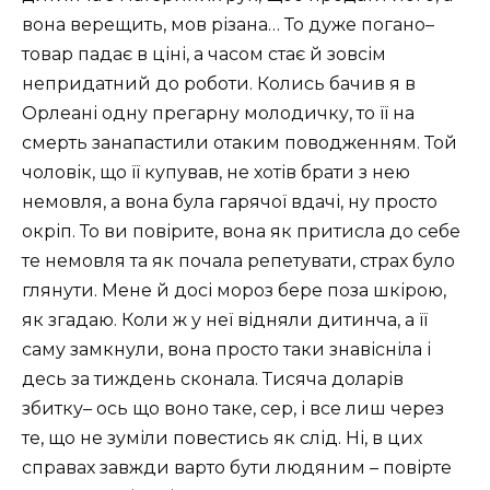
вона верещить, мов різана… То дуже погано–
товар падає в ціні, а часом стає й зовсім
непридатний до роботи. Колись бачив я в
Орлеані одну прегарну молодичку, то її на
смерть занапастили отаким поводженням. Той
чоловік, що її купував, не хотів брати з нею
немовля, а вона була гарячої вдачі, ну просто
окріп. То ви повірите, вона як притисла до себе
те немовля та як почала репетувати, страх було
глянути. Мене й досі мороз бере поза шкірою,
як згадаю. Коли ж у неї відняли дитинча, а її
саму замкнули, вона просто таки знавісніла і
десь за тиждень сконала. Тисяча доларів
збитку– ось що воно таке, сер, і все лиш через
те, що не зуміли повестись як слід. Ні, в цих
справах завжди варто бути людяним – повірте