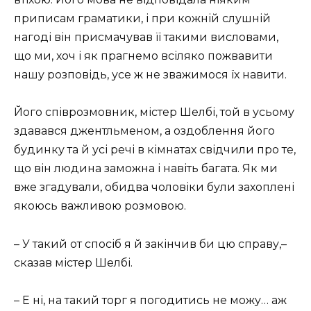
приписам граматики, і при кожній слушній
нагоді він присмачував її такими висловами,
що ми, хоч і як прагнемо всіляко пожвавити
нашу розповідь, усе ж не зважимося їх навити.
Його співрозмовник, містер Шелбі, той в усьому
здавався джентльменом, а оздоблення його
будинку та й усі речі в кімнатах свідчили про те,
що він людина заможна і навіть багата. Як ми
вже згадували, обидва чоловіки були захоплені
якоюсь важливою розмовою.
– У такий от спосіб я й закінчив би цю справу,–
сказав містер Шелбі.
– Е ні, на такий торг я погодитись не можу… аж