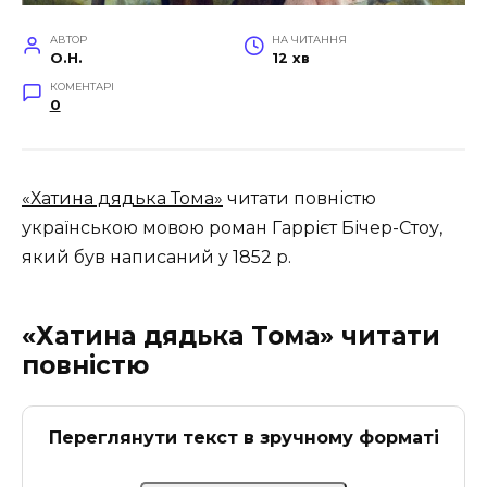
АВТОР
НА ЧИТАННЯ
O.H.
12 хв
КОМЕНТАРІ
0
«Хатина дядька Тома»
читати повністю
українською мовою роман Гаррієт Бічер-Стоу,
який був написаний у 1852 р
.
«Хатина дядька Тома» читати
повністю
Переглянути текст в зручному форматі