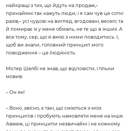
найкращі з тих, що йдуть на продаж,–
принаймні так кажуть люди, і я сам чув це сотні
разів,– усі чудові на вигляд, вгодовані, веселі; та
й помирає їх у мене обмаль, не те що в інших. А
все тому, сер, що я вмію з ними поводитись. І,
щоб ви знали, головний принцип мого
поводження – це людяність.
Містер Шелбі не знав, що відповісти, і тільки
мовив:
– Он як!
– Воно, звісно, є такі, що сміються з моїх
принципів і пробують намовляти мене на інше.
Авжеж, ці принципи незвичайні і не кожному