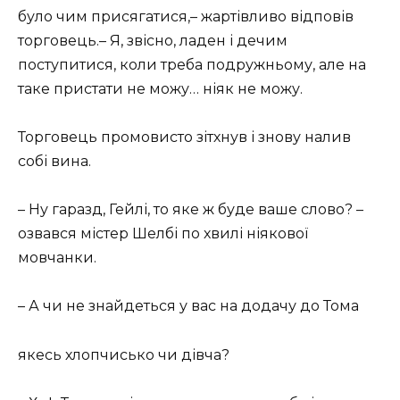
було чим присягатися,– жартівливо відповів
торговець.– Я, звісно, ладен і дечим
поступитися, коли треба подружньому, але на
таке пристати не можу… ніяк не можу.
Торговець промовисто зітхнув і знову налив
собі вина.
– Ну гаразд, Гейлі, то яке ж буде ваше слово? –
озвався містер Шелбі по хвилі ніякової
мовчанки.
– А чи не знайдеться у вас на додачу до Тома
якесь хлопчисько чи дівча?