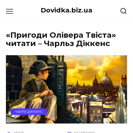
Перейти
Dovidka.biz.ua
до
вмісту
«Пригоди Олівера Твіста»
читати – Чарльз Діккенс
ЧАРЛЗ ДІККЕНС
АВТОР
НА ЧИТАННЯ