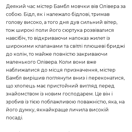
Деякий час містер Бамбл мовчки вів Олівера за
собою. Бідл, як і належало бідлові, тримав
голову високо, а того дня дув сильний вітер,
тож широкі поли його сюртука розвівалися
навсібіч, то відкриваючи напоказ жилет із
широкими клапанами та світлі плюшеві бриджі
до колін, то майже повністю закриваючи
маленького Олівера. Коли вони вже
наближалися до місця призначення, містер
Бамбл вирішив поглянути вниз і переконатися,
що хлопець має пристойний вигляд перед
знайомством із новим господарем. Це він і
зробив із тією поблажливою поважністю, яка, на
його думку, якнайкраще личила високій
посаді.