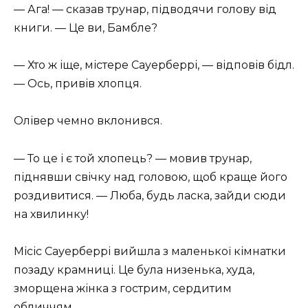
— Ага! — сказав трунар, підводячи голову від
книги. — Це ви, Бамбле?
— Хто ж іще, містере Сауерберрі, — відповів бідл.
— Ось, привів хлопця.
Олівер чемно вклонився.
— То це і є той хлопець? — мовив трунар,
піднявши свічку над головою, щоб краще його
роздивитися. — Люба, будь ласка, зайди сюди
на хвилинку!
Місіс Сауерберрі вийшла з маленької кімнатки
позаду крамниці. Це була низенька, худа,
зморщена жінка з гострим, сердитим
обличчям.