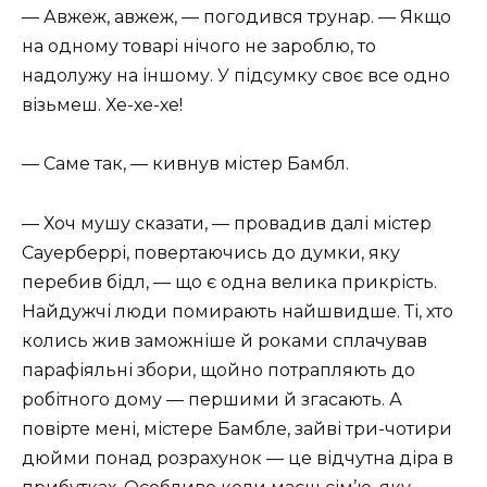
— Авжеж, авжеж, — погодився трунар. — Якщо
на одному товарі нічого не зароблю, то
надолужу на іншому. У підсумку своє все одно
візьмеш. Хе-хе-хе!
— Саме так, — кивнув містер Бамбл.
— Хоч мушу сказати, — провадив далі містер
Сауерберрі, повертаючись до думки, яку
перебив бідл, — що є одна велика прикрість.
Найдужчі люди помирають найшвидше. Ті, хто
колись жив заможніше й роками сплачував
парафіяльні збори, щойно потрапляють до
робітного дому — першими й згасають. А
повірте мені, містере Бамбле, зайві три-чотири
дюйми понад розрахунок — це відчутна діра в