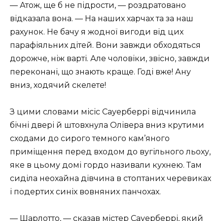
— Атож, ще б не підрости, — роздратовано
відказала вона. — На наших харчах та за наш
рахунок. Не бачу я жодної вигоди від цих
парафіяльних дітей. Вони завжди обходяться
дорожче, ніж варті. Але чоловіки, звісно, завжди
переконані, що знають краще. Годі вже! Ану
вниз, ходячий скелете!
З цими словами місіс Сауерберрі відчинила
бічні двері й штовхнула Олівера вниз крутими
сходами до сирого темного кам’яного
приміщення перед входом до вугільного льоху,
яке в цьому домі гордо називали кухнею. Там
сиділа неохайна дівчина в стоптаних черевиках
і подертих синіх вовняних панчохах.
— Шарлотто, — сказав містер Сауерберрі, який