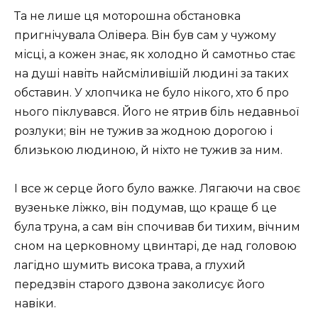
Та не лише ця моторошна обстановка
пригнічувала Олівера. Він був сам у чужому
місці, а кожен знає, як холодно й самотньо стає
на душі навіть найсміливішій людині за таких
обставин. У хлопчика не було нікого, хто б про
нього піклувався. Його не ятрив біль недавньої
розлуки; він не тужив за жодною дорогою і
близькою людиною, й ніхто не тужив за ним.
І все ж серце його було важке. Лягаючи на своє
вузеньке ліжко, він подумав, що краще б це
була труна, а сам він спочивав би тихим, вічним
сном на церковному цвинтарі, де над головою
лагідно шумить висока трава, а глухий
передзвін старого дзвона заколисує його
навіки.