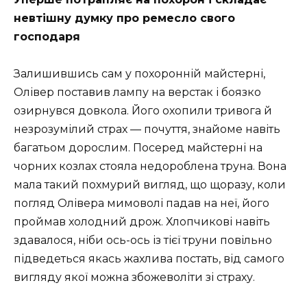
невтішну думку про ремесло свого
господаря
Залишившись сам у похоронній майстерні,
Олівер поставив лампу на верстак і боязко
озирнувся довкола. Його охопили тривога й
незрозумілий страх — почуття, знайоме навіть
багатьом дорослим. Посеред майстерні на
чорних козлах стояла недороблена труна. Вона
мала такий похмурий вигляд, що щоразу, коли
погляд Олівера мимоволі падав на неї, його
проймав холодний дрож. Хлопчикові навіть
здавалося, ніби ось-ось із тієї труни повільно
підведеться якась жахлива постать, від самого
вигляду якої можна збожеволіти зі страху.