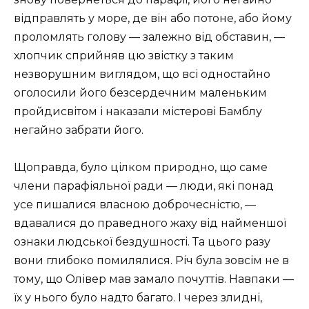
відправлять у море, де він або потоне, або йому
проломлять голову — залежно від обставин, —
хлопчик сприйняв цю звістку з таким
незворушним виглядом, що всі одностайно
оголосили його безсердечним маленьким
пройдисвітом і наказали містерові Бамблу
негайно забрати його.
Щоправда, було цілком природно, що саме
члени парафіяльної ради — люди, які понад
усе пишалися власною доброчесністю, —
вдавалися до праведного жаху від найменшої
ознаки людської бездушності. Та цього разу
вони глибоко помилялися. Річ була зовсім не в
тому, що Олівер мав замало почуттів. Навпаки —
їх у нього було надто багато. І через злидні,