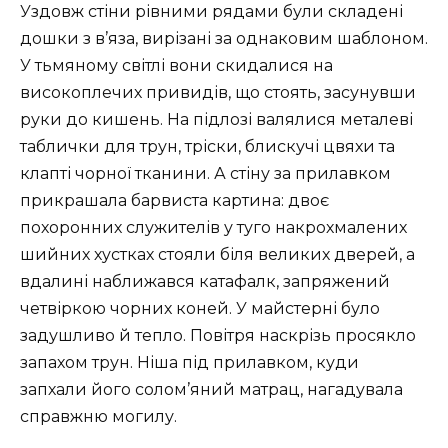
Уздовж стіни рівними рядами були складені
дошки з в’яза, вирізані за однаковим шаблоном.
У тьмяному світлі вони скидалися на
високоплечих привидів, що стоять, засунувши
руки до кишень. На підлозі валялися металеві
таблички для трун, тріски, блискучі цвяхи та
клапті чорної тканини. А стіну за прилавком
прикрашала барвиста картина: двоє
похоронних служителів у туго накрохмалених
шийних хустках стояли біля великих дверей, а
вдалині наближався катафалк, запряжений
четвіркою чорних коней. У майстерні було
задушливо й тепло. Повітря наскрізь просякло
запахом трун. Ніша під прилавком, куди
запхали його солом’яний матрац, нагадувала
справжню могилу.