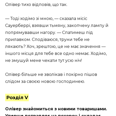
Олівер тихо відповів, що так.
— Тоді ходімо зі мною, — сказала місіс
Сауерберрі, взявши тьмяну, закопчену лампу й
попрямувавши нагору. — Спатимеш під
прилавком. Сподіваюся, труни тебе не
лякають? Хоч, зрештою, це не має значення —
іншого місця для тебе все одно немає. Ходімо,
не змушуй мене чекати тут усю ніч!
Олівер більше не зволікав і покірно пішов
слідом за своєю новою господинею.
Розділ V
Олівер знайомиться з новими товаришами.
Уперше потрапляє на похорон і складає