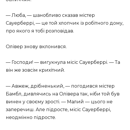
— Люба, — шанобливо сказав містер
Сауерберрі, — це той хлопчик із робітного дому,
про якого я тобі розповідав.
Олівер знову вклонився.
— Господи! — вигукнула місіс Сауерберрі. — Та
він же зовсім крихітний.
— Авжеж, дрібненький, — погодився містер
Бамбл, дивлячись на Олівера так, ніби той був
винен у своєму зрості. — Малий — цього не
заперечиш. Але підросте, місіс Сауерберрі,
неодмінно підросте.