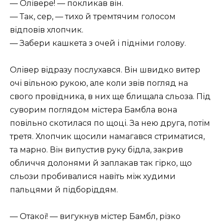
— Олівере! — покликав він.
— Так, сер, — тихо й тремтячим голосом
відповів хлопчик.
— Забери кашкета з очей і підніми голову.
Олівер відразу послухався. Він швидко витер
очі вільною рукою, але коли звів погляд на
свого провідника, в них ще блищала сльоза. Під
суворим поглядом містера Бамбла вона
повільно скотилася по щоці. За нею друга, потім
третя. Хлопчик щосили намагався стриматися,
та марно. Він випустив руку бідла, закрив
обличчя долонями й заплакав так гірко, що
сльози пробивалися навіть між худими
пальцями й підборіддям.
— Отакої! — вигукнув містер Бамбл, різко