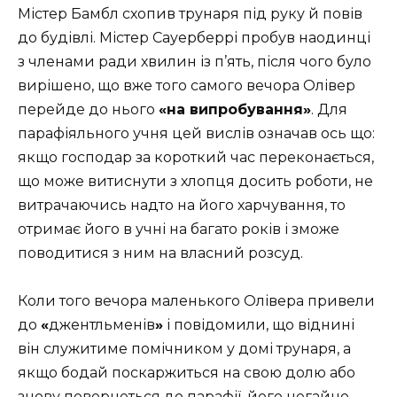
Містер Бамбл схопив трунаря під руку й повів
до будівлі. Містер Сауерберрі пробув наодинці
з членами ради хвилин із п’ять, після чого було
вирішено, що вже того самого вечора Олівер
перейде до нього
«на випробування»
. Для
парафіяльного учня цей вислів означав ось що:
якщо господар за короткий час переконається,
що може витиснути з хлопця досить роботи, не
витрачаючись надто на його харчування, то
отримає його в учні на багато років і зможе
поводитися з ним на власний розсуд.
Коли того вечора маленького Олівера привели
до
«
джентльменів
»
і повідомили, що віднині
він служитиме помічником у домі трунаря, а
якщо бодай поскаржиться на свою долю або
знову повернеться до парафії, його негайно