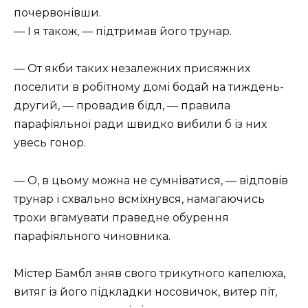
почервонівши.
— І я також, — підтримав його трунар.
— От якби таких незалежних присяжних
поселити в робітному домі бодай на тиждень-
другий, — провадив бідл, — правила
парафіяльної ради швидко вибили б із них
увесь гонор.
— О, в цьому можна не сумніватися, — відповів
трунар і схвально всміхнувся, намагаючись
трохи вгамувати праведне обурення
парафіяльного чиновника.
Містер Бамбл зняв свого трикутного капелюха,
витяг із його підкладки носовичок, витер піт,