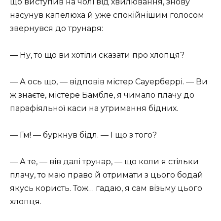
що виступив на чолі від хвилювання, знову
насунув капелюха й уже спокійнішим голосом
звернувся до трунаря:
— Ну, то що ви хотіли сказати про хлопця?
— А ось що, — відповів містер Сауерберрі. — Ви
ж знаєте, містере Бамбле, я чимало плачу до
парафіяльної каси на утримання бідних.
— Гм! — буркнув бідл. — І що з того?
— А те, — вів далі трунар, — що коли я стільки
плачу, то маю право й отримати з цього бодай
якусь користь. Тож… гадаю, я сам візьму цього
хлопця.