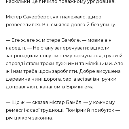
наскільки це личило поважному урядовцеві.
Містер Сауерберрі, як і належало, щиро
розвеселився. Він сміявся довго й без упину.
— Еге ж, еге ж, містере Бамбле, — мовив він
нарешті. — Не стану заперечувати: відколи
запровадили нову систему харчування, труни й
справді стали трохи вужчими та мілкішими. Але
ж і нам треба щось заробляти. Добре висушена
деревина нині дорога, сер, а всі залізні ручки
доправляють каналом із Бірмінгема.
— Що ж, — сказав містер Бамбл, — у кожному
ремеслі є свої труднощі. Помірний прибуток —
річ цілком законна.