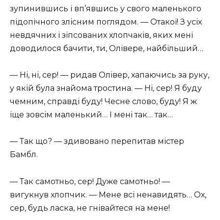
зупинившись і вп’явшись у свого маленького
підопічного злісним поглядом. — Отакої! З усіх
невдячних і зіпсованих хлопчаків, яких мені
доводилося бачити, ти, Олівере, найбільший…
— Ні, ні, сер! — ридав Олівер, хапаючись за руку,
у якій була знайома тростина. — Ні, сер! Я буду
чемним, справді буду! Чесне слово, буду! Я ж
іще зовсім маленький… І мені так… так…
— Так що? — здивовано перепитав містер
Бамбл.
— Так самотньо, сер! Дуже самотньо! —
вигукнув хлопчик. — Мене всі ненавидять… Ох,
сер, будь ласка, не гнівайтеся на мене!