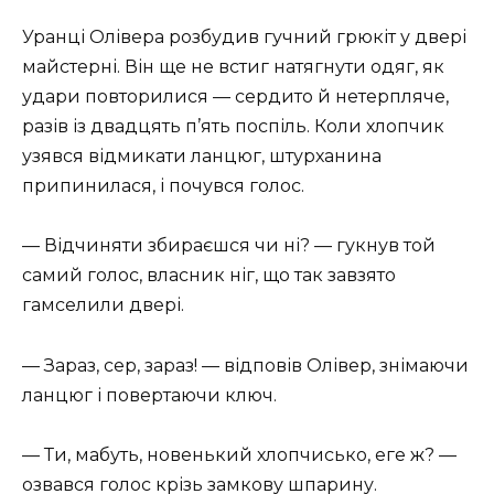
Уранці Олівера розбудив гучний грюкіт у двері
майстерні. Він ще не встиг натягнути одяг, як
удари повторилися — сердито й нетерпляче,
разів із двадцять п’ять поспіль. Коли хлопчик
узявся відмикати ланцюг, штурханина
припинилася, і почувся голос.
— Відчиняти збираєшся чи ні? — гукнув той
самий голос, власник ніг, що так завзято
гамселили двері.
— Зараз, сер, зараз! — відповів Олівер, знімаючи
ланцюг і повертаючи ключ.
— Ти, мабуть, новенький хлопчисько, еге ж? —
озвався голос крізь замкову шпарину.