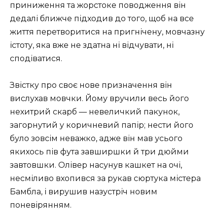
приниження та жорстоке поводження він
дедалі ближче підходив до того, щоб на все
життя перетворитися на пригнічену, мовчазну
істоту, яка вже не здатна ні відчувати, ні
сподіватися.
Звістку про своє нове призначення він
вислухав мовчки. Йому вручили весь його
нехитрий скарб — невеличкий пакунок,
загорнутий у коричневий папір; нести його
було зовсім неважко, адже він мав усього
якихось пів фута завширшки й три дюйми
завтовшки. Олівер насунув кашкет на очі,
несміливо вхопився за рукав сюртука містера
Бамбла, і вирушив назустріч новим
поневірянням.