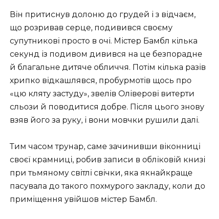
Він притиснув долоню до грудей і з відчаєм,
що розривав серце, подивився своєму
супутникові просто в очі. Містер Бамбл кілька
секунд із подивом дивився на це безпорадне
й благальне дитяче обличчя. Потім кілька разів
хрипко відкашлявся, пробурмотів щось про
«цю кляту застуду», звелів Оліверові витерти
сльози й поводитися добре. Після цього знову
взяв його за руку, і вони мовчки рушили далі.
Тим часом трунар, саме зачинивши віконниці
своєї крамниці, робив записи в обліковій книзі
при тьмяному світлі свічки, яка якнайкраще
пасувала до такого похмурого закладу, коли до
приміщення увійшов містер Бамбл.