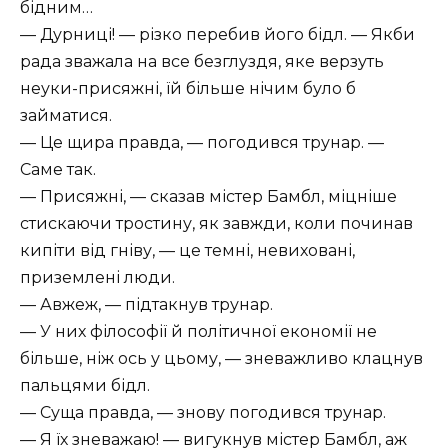
бідним…
— Дурниці! — різко перебив його бідл. — Якби
рада зважала на все безглуздя, яке верзуть
неуки-присяжні, їй більше нічим було б
займатися.
— Це щира правда, — погодився трунар. —
Саме так.
— Присяжні, — сказав містер Бамбл, міцніше
стискаючи тростину, як завжди, коли починав
кипіти від гніву, — це темні, невиховані,
приземлені люди.
— Авжеж, — підтакнув трунар.
— У них філософії й політичної економії не
більше, ніж ось у цьому, — зневажливо клацнув
пальцями бідл.
— Суща правда, — знову погодився трунар.
— Я їх зневажаю! — вигукнув містер Бамбл, аж