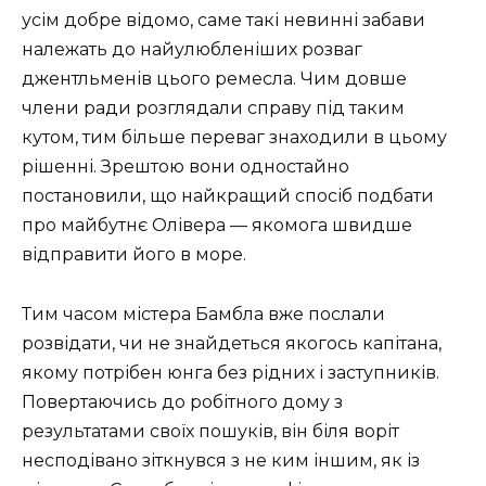
усім добре відомо, саме такі невинні забави
належать до найулюбленіших розваг
джентльменів цього ремесла. Чим довше
члени ради розглядали справу під таким
кутом, тим більше переваг знаходили в цьому
рішенні. Зрештою вони одностайно
постановили, що найкращий спосіб подбати
про майбутнє Олівера — якомога швидше
відправити його в море.
Тим часом містера Бамбла вже послали
розвідати, чи не знайдеться якогось капітана,
якому потрібен юнга без рідних і заступників.
Повертаючись до робітного дому з
результатами своїх пошуків, він біля воріт
несподівано зіткнувся з не ким іншим, як із