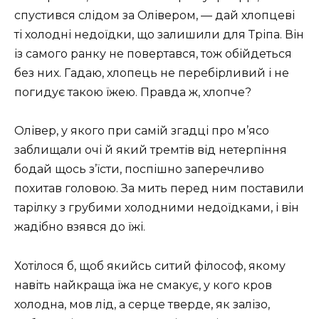
спустився слідом за Олівером, — дай хлопцеві
ті холодні недоїдки, що залишили для Тріпа. Він
із самого ранку не повертався, тож обійдеться
без них. Гадаю, хлопець не перебірливий і не
погидує такою їжею. Правда ж, хлопче?
Олівер, у якого при самій згадці про м’ясо
заблищали очі й який тремтів від нетерпіння
бодай щось з’їсти, поспішно заперечливо
похитав головою. За мить перед ним поставили
тарілку з грубими холодними недоїдками, і він
жадібно взявся до їжі.
Хотілося б, щоб якийсь ситий філософ, якому
навіть найкраща їжа не смакує, у кого кров
холодна, мов лід, а серце тверде, як залізо,