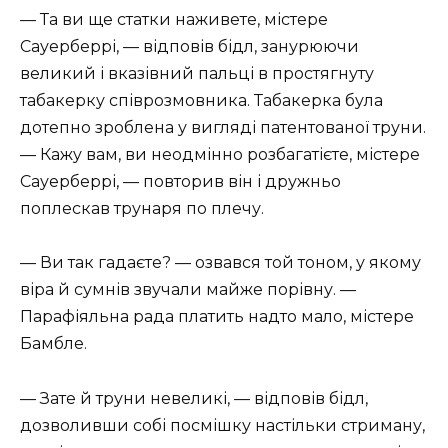
— Та ви ще статки наживете, містере
Сауерберрі, — відповів бідл, занурюючи
великий і вказівний пальці в простягнуту
табакерку співрозмовника. Табакерка була
дотепно зроблена у вигляді патентованої труни.
— Кажу вам, ви неодмінно розбагатієте, містере
Сауерберрі, — повторив він і дружньо
поплескав трунаря по плечу.
— Ви так гадаєте? — озвався той тоном, у якому
віра й сумнів звучали майже порівну. —
Парафіяльна рада платить надто мало, містере
Бамбле.
— Зате й труни невеликі, — відповів бідл,
дозволивши собі посмішку настільки стриману,