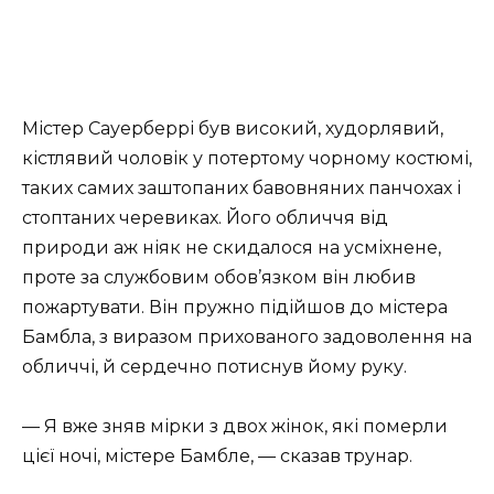
Містер Сауерберрі був високий, худорлявий,
кістлявий чоловік у потертому чорному костюмі,
таких самих заштопаних бавовняних панчохах і
стоптаних черевиках. Його обличчя від
природи аж ніяк не скидалося на усміхнене,
проте за службовим обов’язком він любив
пожартувати. Він пружно підійшов до містера
Бамбла, з виразом прихованого задоволення на
обличчі, й сердечно потиснув йому руку.
— Я вже зняв мірки з двох жінок, які померли
цієї ночі, містере Бамбле, — сказав трунар.