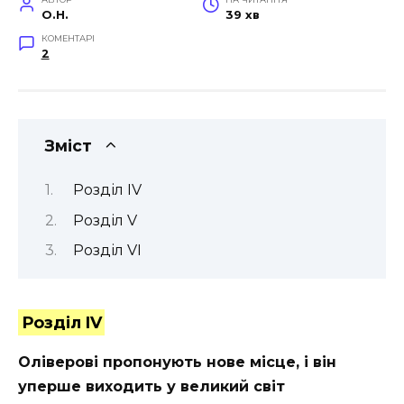
O.H.
39 хв
КОМЕНТАРІ
2
Зміст
Розділ IV
Розділ V
Розділ VI
Розділ IV
Оліверові пропонують нове місце, і він
уперше виходить у великий світ