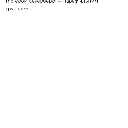
містером Сауерберрі — парафіяльним
трунарем.