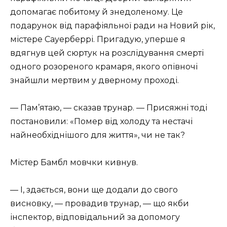
допомагає побитому й знедоленому. Це
подарунок від парафіяльної ради на Новий рік,
містере Сауерберрі. Пригадую, уперше я
вдягнув цей сюртук на розслідування смерті
одного розореного крамаря, якого опівночі
знайшли мертвим у дверному проході.
— Пам’ятаю, — сказав трунар. — Присяжні тоді
постановили: «Помер від холоду та нестачі
найнеобхіднішого для життя», чи не так?
Містер Бамбл мовчки кивнув.
— І, здається, вони ще додали до свого
висновку, — провадив трунар, — що якби
інспектор, відповідальний за допомогу