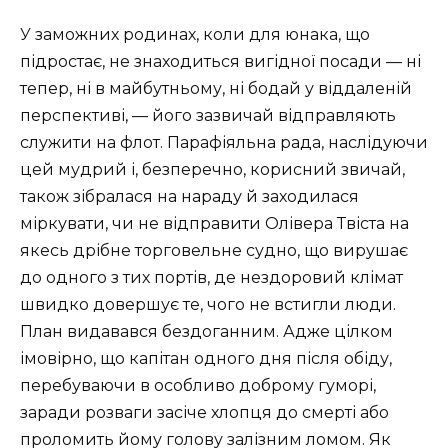
У заможних родинах, коли для юнака, що
підростає, не знаходиться вигідної посади — ні
тепер, ні в майбутньому, ні бодай у віддаленій
перспективі, — його зазвичай відправляють
служити на флот. Парафіяльна рада, наслідуючи
цей мудрий і, безперечно, корисний звичай,
також зібралася на нараду й заходилася
міркувати, чи не відправити Олівера Твіста на
якесь дрібне торговельне судно, що вирушає
до одного з тих портів, де нездоровий клімат
швидко довершує те, чого не встигли люди.
План видавався бездоганним. Адже цілком
імовірно, що капітан одного дня після обіду,
перебуваючи в особливо доброму гуморі,
заради розваги засіче хлопця до смерті або
проломить йому голову залізним ломом. Як