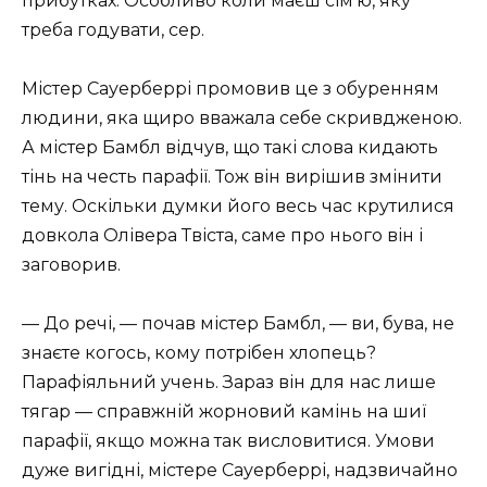
прибутках. Особливо коли маєш сім’ю, яку
треба годувати, сер.
Містер Сауерберрі промовив це з обуренням
людини, яка щиро вважала себе скривдженою.
А містер Бамбл відчув, що такі слова кидають
тінь на честь парафії. Тож він вирішив змінити
тему. Оскільки думки його весь час крутилися
довкола Олівера Твіста, саме про нього він і
заговорив.
— До речі, — почав містер Бамбл, — ви, бува, не
знаєте когось, кому потрібен хлопець?
Парафіяльний учень. Зараз він для нас лише
тягар — справжній жорновий камінь на шиї
парафії, якщо можна так висловитися. Умови
дуже вигідні, містере Сауерберрі, надзвичайно