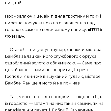
вигідні!
Промовляючи це, він підняв тростину й тричі
виразно постукав нею по оголошенню над
головою, саме по величезному напису:
«П’ЯТЬ
ФУНТІВ»
.
— Отакої! — вигукнув трунар, хапаючи містера
Бамбла за лацкан його службового сюртука,
оздоблений золотою облямівкою. — Саме про
це я й хотів із вами поговорити. До речі…
Господи, який же вишуканий ґудзик, містере
Бамбле! Раніше я його й не помічав.
— Так, мені він теж до вподоби, — відповів бідл
із гордістю. — Штамп на них такий самий, як на
парафіяльній печатці: Добрий Самарянин