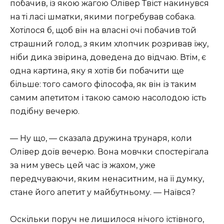
побачив, із якою жагою Олівер Твіст накинувся
на ті ласі шматки, якими погребував собака.
Хотілося б, щоб він на власні очі побачив той
страшний голод, з яким хлопчик розривав їжу,
ніби дика звірина, доведена до відчаю. Втім, є
одна картина, яку я хотів би побачити ще
більше: того самого філософа, як він із таким
самим апетитом і такою самою насолодою їсть
подібну вечерю.
— Ну що, — сказала дружина трунаря, коли
Олівер доїв вечерю. Вона мовчки спостерігала
за ним увесь цей час із жахом, уже
передчуваючи, яким ненаситним, на її думку,
стане його апетит у майбутньому. — Наївся?
Оскільки поруч не лишилося нічого їстівного,