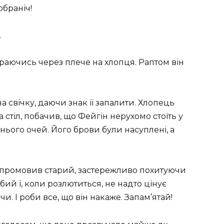
обраніч!
.
раючись через плече на хлопця. Раптом він
а свічку, даючи знак її запалити. Хлопець
 стіл, побачив, що Фейгін нерухомо стоїть у
 нього очей. Його брови були насуплені, а
 промовив старий, застережливо похитуючи
ий і, коли розлютиться, не надто цінує
и. І роби все, що він накаже. Запам’ятай!