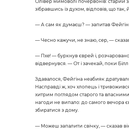
Олівер мимоволі почервонів: старий з
зібравшись із духом, відповів, що так, 
— А сам як думаєш? — запитав Фейгін,
— Чесно кажучи, не знаю, сер, — сказа
— Пхе! — буркнув єврей і, розчарова
відвернувся. — От і зачекай, поки Білл
Здавалося, Фейгіна неабияк дратувало,
Насправді ж, хоч хлопець і тривоживс
хитрим поглядом старого та власними 
нагоди не випало: до самого вечора є
збиратися з дому.
— Можеш запалити свічку, — сказав він,