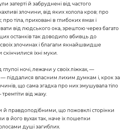
ли затерті й забруднені від частого
ахливі злочини, від яких холола кров; про
 про тіла, приховані в глибоких ямах і
ховати від людського ока, зрештою через багато
 цих останків так доводило вбивць до
у своїх злочинах і благали якнайшвидше
 скінчилися їхні муки.
 глупої ночі, лежачи у своїх ліжках, —
 — піддалися власним лихим думкам і, крок за
чинів, що сама згадка про них змушувала тіло
тремтіти від жаху.
и й правдоподібними, що пожовклі сторінки
и в його вухах так, наче їх пошепки
олосами душі загиблих.