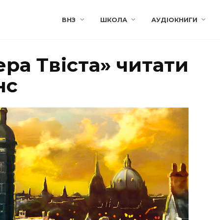
ВНЗ
ШКОЛА
АУДІОКНИГИ
ра Твіста» читати
нс