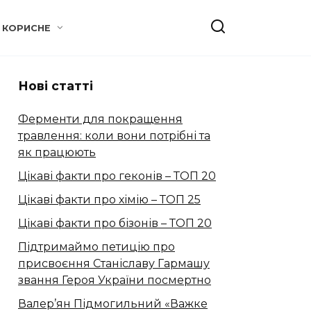
КОРИСНЕ
Нові статті
Ферменти для покращення
травлення: коли вони потрібні та
як працюють
Цікаві факти про геконів – ТОП 20
Цікаві факти про хімію – ТОП 25
Цікаві факти про бізонів – ТОП 20
Підтримаймо петицію про
присвоєння Станіславу Гармашу
звання Героя України посмертно
Валер’ян Підмогильний «Важке