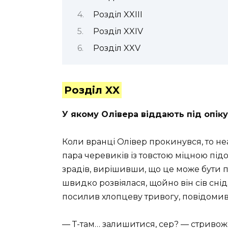
Розділ XXIII
Розділ XXIV
Розділ XXV
Розділ XX
У якому Олівера віддають під опіку
Коли вранці Олівер прокинувся, то не
пара черевиків із товстою міцною під
зрадів, вирішивши, що це може бути п
швидко розвіялася, щойно він сів снід
посилив хлопцеву тривогу, повідомив: 
— Т-там… залишитися, сер? — стривож