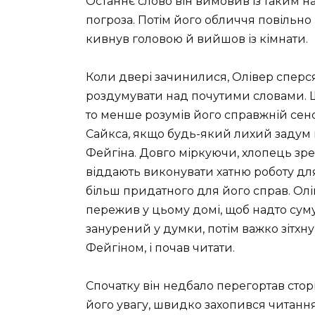
Останнє слово він вимовив із таким 
погроза. Потім його обличчя повільн
кивнув головою й вийшов із кімнати.
Коли двері зачинилися, Олівер сперся
роздумувати над почутими словами. 
то менше розумів його справжній сенс.
Сайкса, якщо будь-який лихий задум
Фейгіна. Довго міркуючи, хлопець зре
віддають виконувати хатню роботу для
більш придатного для його справ. Олі
пережив у цьому домі, щоб надто сумув
занурений у думки, потім важко зітхну
Фейгіном, і почав читати.
Спочатку він недбало перегортав сто
його увагу, швидко захопився читанн