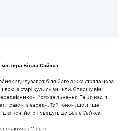
 містера Білла Сайкса
абияк здивувався: біля його ліжка стояла нова
ошвою, а старі кудись зникли. Спершу він
ередвісником його звільнення. Та ця надія
ати разом із євреєм. Той тоном, що лише
цієї ночі його поведуть до Білла Сайкса.
ено запитав Олівер.