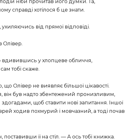
лодій ніби прочитав його думки. Та,
йому справді хотілося б це знати.
 ухиляючись від прямої відповіді.
в Олівер.
но вдивившись у хлопцеве обличчя,
 сам тобі скаже.
 що Олівер не виявляє більшої цікавості.
я, він був надто збентежений пронизливим,
здогадами, щоб ставити нові запитання. Іншої
врей ходив похмурий і мовчазний, а тоді почав
 поставивши її на стіл. — А ось тобі книжка.