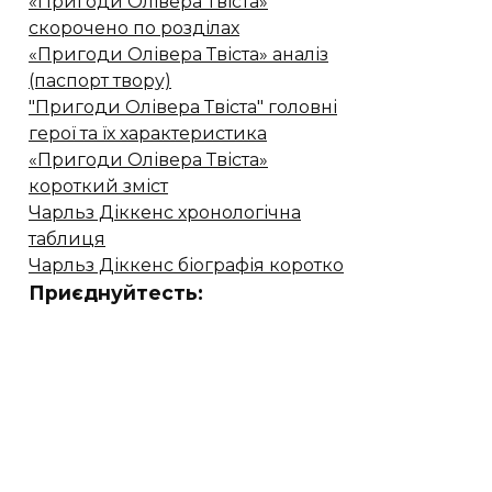
«Пригоди Олівера Твіста»
скорочено по розділах
«Пригоди Олівера Твіста» аналіз
(паспорт твору)
"Пригоди Олівера Твіста" головні
герої та їх характеристика
«Пригоди Олівера Твіста»
короткий зміст
Чарльз Діккенс хронологічна
таблиця
Чарльз Діккенс біографія коротко
Приєднуйтесть: