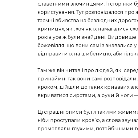
славетними злочинцями. Її сторінки бу
користування. Тут розповідалося про ж
таємні вбивства на безлюдних дорогах;
криницях, які, хоч як їх намагалися с
років усе ж були знайдені. Видовище
божевілля, що вони самі зізнавалися 
відправити їх на шибеницю, аби тільки
Там же він читав і про людей, які серед
принаймні так вони самі розповідали,
кроком, дійшли до таких кривавих зло
вкриватися сиротами, а руки й ноги — 
Ці страшні описи були такими живим
ніби проступали кров’ю, а слова звучал
промовляли глухими, потойбічними г