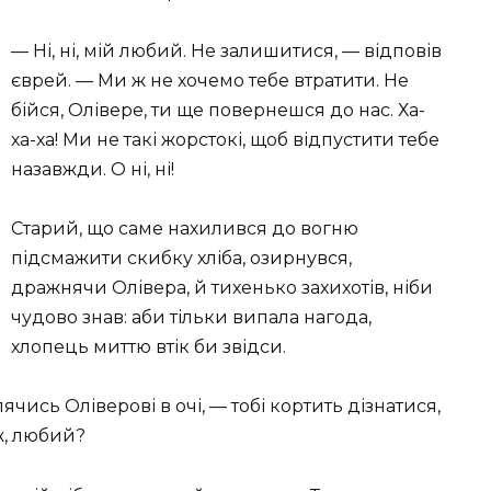
— Ні, ні, мій любий. Не залишитися, — відповів
єврей. — Ми ж не хочемо тебе втратити. Не
бійся, Олівере, ти ще повернешся до нас. Ха-
ха-ха! Ми не такі жорстокі, щоб відпустити тебе
назавжди. О ні, ні!
Старий, що саме нахилився до вогню
підсмажити скибку хліба, озирнувся,
дражнячи Олівера, й тихенько захихотів, ніби
чудово знав: аби тільки випала нагода,
хлопець миттю втік би звідси.
чись Оліверові в очі, — тобі кортить дізнатися,
ж, любий?