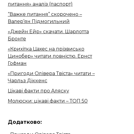
питання» аналіз (паспорт)
“Важке питання” скорочено –
Валер’ян Підмогильний
«Джейн Ейр» скачати. Шарлотта
Бронте
«Крихітка Цахес на прізвисько
Цинобер» читати повністю. Ернст
Гофман
«Пригоди Олівера Твіста» читати –
Чарльз Діккенс
Цікаві факти про Аляску
Молюски: цікаві факти – ТОП 50
Додатково: