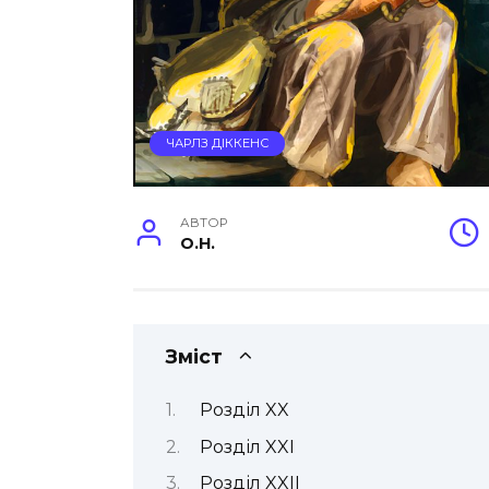
ЧАРЛЗ ДІККЕНС
АВТОР
O.H.
Зміст
Розділ XX
Розділ XXI
Розділ XXII