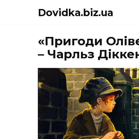
Перейти
Dovidka.biz.ua
до
вмісту
«Пригоди Оліве
– Чарльз Дікке