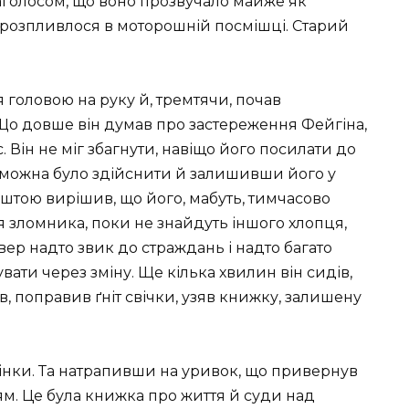
наголосом, що воно прозвучало майже як
о розпливлося в моторошній посмішці. Старий
 головою на руку й, тремтячи, почав
Що довше він думав про застереження Фейгіна,
 Він не міг збагнути, навіщо його посилати до
 можна було здійснити й залишивши його у
штою вирішив, що його, мабуть, тимчасово
 зломника, поки не знайдуть іншого хлопця,
вер надто звик до страждань і надто багато
ати через зміну. Ще кілька хвилин він сидів,
в, поправив ґніт свічки, узяв книжку, залишену
рінки. Та натрапивши на уривок, що привернув
ям. Це була книжка про життя й суди над