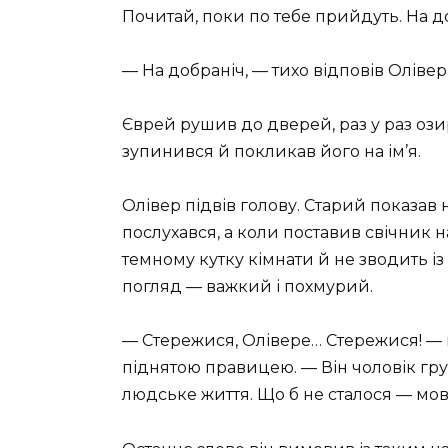
Почитай, поки по тебе прийдуть. На д
— На добраніч, — тихо відповів Олівер
Єврей рушив до дверей, раз у раз ози
зупинився й покликав його на ім’я.
Олівер підвів голову. Старий показав н
послухався, а коли поставив свічник на
темному кутку кімнати й не зводить із
погляд — важкий і похмурий.
— Стережися, Олівере… Стережися! —
піднятою правицею. — Він чоловік груб
людське життя. Що б не сталося — мовч