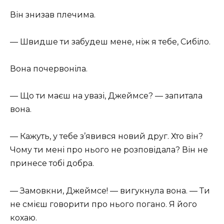
Він знизав плечима.
— Швидше ти забудеш мене, ніж я тебе, Сибіло.
Вона почервоніла.
— Що ти маєш на увазі, Джеймсе? — запитала
вона.
— Кажуть, у тебе з’явився новий друг. Хто він?
Чому ти мені про нього не розповідала? Він не
принесе тобі добра.
— Замовкни, Джеймсе! — вигукнула вона. — Ти
не смієш говорити про нього погано. Я його
кохаю.