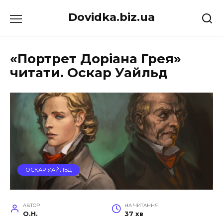
Перейти
Dovidka.biz.ua
до
вмісту
«Портрет Доріана Грея»
читати. Оскар Уайльд
ОСКАР УАЙЛЬД
АВТОР
НА ЧИТАННЯ
O.H.
37 хв