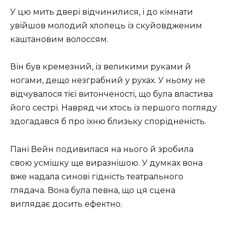
У цю мить двері відчинилися, і до кімнати
увійшов молодий хлопець із скуйовдженим
каштановим волоссям.
Він був кремезний, із великими руками й
ногами, дещо незграбний у рухах. У ньому не
відчувалося тієї витонченості, що була властива
його сестрі. Навряд чи хтось із першого погляду
здогадався б про їхню близьку спорідненість.
Пані Вейн подивилася на нього й зробила
свою усмішку ще виразнішою. У думках вона
вже надала синові гідність театрального
глядача. Вона була певна, що ця сцена
виглядає досить ефектно.