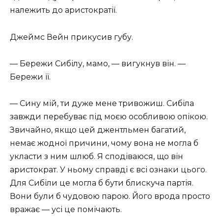
належить до аристократії.
Джеймс Вейн прикусив губу.
— Бережи Сибілу, мамо, — вигукнув він. —
Бережи її.
— Сину мій, ти дуже мене тривожиш. Сибіла
завжди перебуває під моєю особливою опікою.
Звичайно, якщо цей джентльмен багатий,
немає жодної причини, чому вона не могла б
укласти з ним шлюб. Я сподіваюся, що він
аристократ. У ньому справді є всі ознаки цього.
Для Сибіли це могла б бути блискуча партія.
Вони були б чудовою парою. Його врода просто
вражає — усі це помічають.