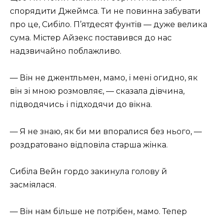
спорядити Джеймса. Ти не повинна забувати
про це, Сибіло. П’ятдесят фунтів — дуже велика
сума. Містер Айзекс поставився до нас
надзвичайно поблажливо.
— Він не джентльмен, мамо, і мені огидно, як
він зі мною розмовляє, — сказала дівчина,
підводячись і підходячи до вікна.
— Я не знаю, як би ми впоралися без нього, —
роздратовано відповіла старша жінка.
Сибіла Вейн гордо закинула голову й
засміялася.
— Він нам більше не потрібен, мамо. Тепер