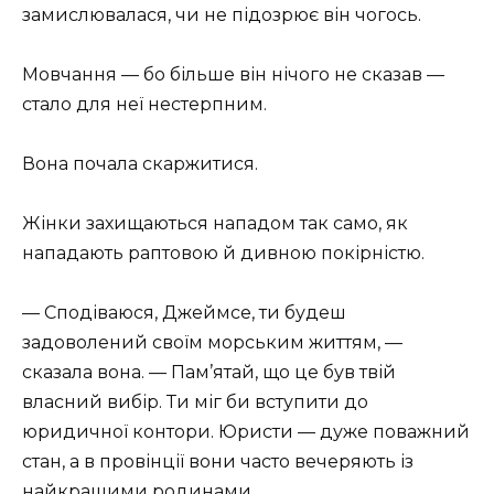
замислювалася, чи не підозрює він чогось.
Мовчання — бо більше він нічого не сказав —
стало для неї нестерпним.
Вона почала скаржитися.
Жінки захищаються нападом так само, як
нападають раптовою й дивною покірністю.
— Сподіваюся, Джеймсе, ти будеш
задоволений своїм морським життям, —
сказала вона. — Пам’ятай, що це був твій
власний вибір. Ти міг би вступити до
юридичної контори. Юристи — дуже поважний
стан, а в провінції вони часто вечеряють із
найкращими родинами.