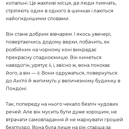
копальні. Це жахливі місця, де люди пиячать,
стріляють один в одного в шинках і лаються
найогиднішими словами.
Він стане добрим вівчарем. І якось увечері,
повертаючись додому верхи, побачить, як
розбійник на чорному коні викрадає
прекрасну спадкоємицю. Він кинеться
навздогін, урятує її, і, звісно ж, вона покохає
його, а він — її. Вони одружаться, повернуться
до Англії й житимуть у величезному будинку в
Лондоні.
Так, попереду на нього чекало безліч чудових
речей. Але він мусить бути дуже хорошим, не
втрачати самовладання й не марнувати грошей
безглуздо. Вона була лише на рік старша за