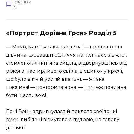
КОМЕНТАРІ
1
«Портрет Доріана Грея» Розділ 5
— Мамо, мамо, я така щаслива! — прошепотіла
дівчина, сховавши обличчя на колінах у зів’ялої,
стомленої жінки, яка сиділа, відвернувшись від
різкого, настирливого світла, в єдиному кріслі,
що було в їхній убогій вітальні. — Я така
щаслива! — повторила вона. — І ти теж повинна
бути щасливою!
Пані Вейн здригнулася й поклала свої тонкі
руки, вибілені вісмутовою пудрою, на голову
доньки.