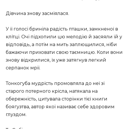
Дівчина знову засміялася.
У її голосі бриніла радість пташки, замкненої в
клітці. Очі підхопили цю мелодію й засяяли їй у
відповідь, а потім на мить заплющилися, ніби
бажаючи приховати свою таємницю. Коли вони
знову відкрилися, їх уже затягнув легкий
серпанок мрії.
Тонкогуба мудрість промовляла до неї зі
старого потерного крісла, натякала на
обережність, цитувала сторінки тієї книги
боягузтва, автор якої називає себе здоровим
глуздом.