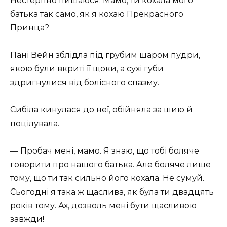
Нестерпно пишаюся. Мамо, ти кохала мого
батька так само, як я кохаю Прекрасного
Принца?
Пані Вейн зблідла під грубим шаром пудри,
якою були вкриті її щоки, а сухі губи
здригнулися від болісного спазму.
Сибіла кинулася до неї, обійняла за шию й
поцілувала.
— Пробач мені, мамо. Я знаю, що тобі боляче
говорити про нашого батька. Але боляче лише
тому, що ти так сильно його кохала. Не сумуй.
Сьогодні я така ж щаслива, як була ти двадцять
років тому. Ах, дозволь мені бути щасливою
завжди!