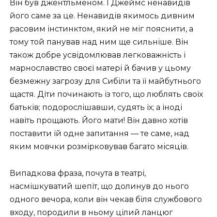
Він був джентльменом. І Джеймс ненавидів
його саме за це. Ненавидів якимось дивним
расовим інстинктом, який не міг пояснити, а
тому той панував над ним ще сильніше. Він
також добре усвідомлював легковажність і
марнославство своєї матері й бачив у цьому
безмежну загрозу для Сибіли та її майбутнього
щастя. Діти починають із того, що люблять своїх
батьків; подорослішавши, судять їх; а іноді
навіть прощають. Його мати! Він давно хотів
поставити їй одне запитання — те саме, над
яким мовчки розмірковував багато місяців.
Випадкова фраза, почута в театрі,
насмішкуватий шепіт, що долинув до нього
одного вечора, коли він чекав біля службового
входу, породили в ньому цілий ланцюг