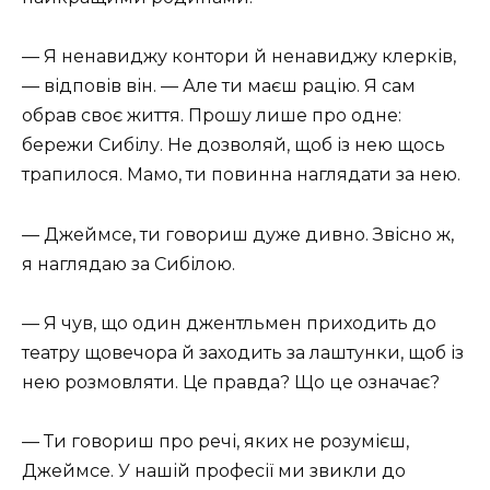
— Я ненавиджу контори й ненавиджу клерків,
— відповів він. — Але ти маєш рацію. Я сам
обрав своє життя. Прошу лише про одне:
бережи Сибілу. Не дозволяй, щоб із нею щось
трапилося. Мамо, ти повинна наглядати за нею.
— Джеймсе, ти говориш дуже дивно. Звісно ж,
я наглядаю за Сибілою.
— Я чув, що один джентльмен приходить до
театру щовечора й заходить за лаштунки, щоб із
нею розмовляти. Це правда? Що це означає?
— Ти говориш про речі, яких не розумієш,
Джеймсе. У нашій професії ми звикли до