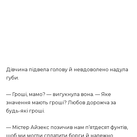
Дівчина підвела голову й невдоволено надула
губи.
— Гроші, мамо? — вигукнула вона. — Яке
значення мають гроші? Любов дорожча за
будь-які гроші.
— Містер Айзекс позичив нам п’ятдесят фунтів,
щоб ми могли сплатити борги й належно