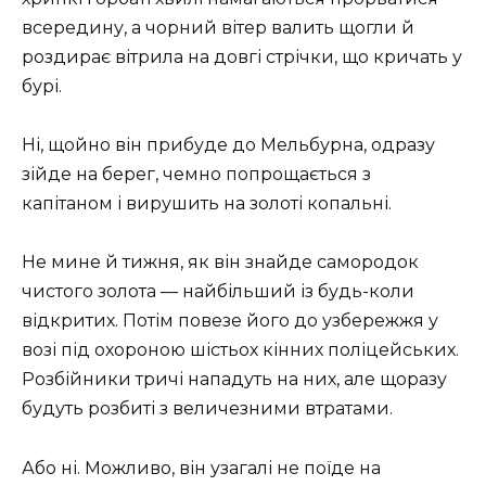
всередину, а чорний вітер валить щогли й
роздирає вітрила на довгі стрічки, що кричать у
бурі.
Ні, щойно він прибуде до Мельбурна, одразу
зійде на берег, чемно попрощається з
капітаном і вирушить на золоті копальні.
Не мине й тижня, як він знайде самородок
чистого золота — найбільший із будь-коли
відкритих. Потім повезе його до узбережжя у
возі під охороною шістьох кінних поліцейських.
Розбійники тричі нападуть на них, але щоразу
будуть розбиті з величезними втратами.
Або ні. Можливо, він узагалі не поїде на