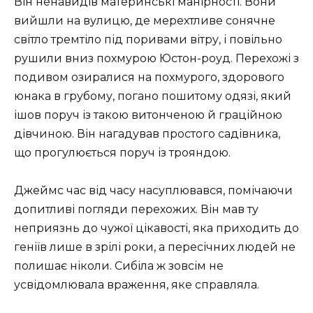
Він ненавидів материнські манірності. Вони
вийшли на вулицю, де мерехтливе сонячне
світло тремтіло під поривами вітру, і повільно
рушили вниз похмурою Юстон-роуд. Перехожі з
подивом озиралися на похмурого, здорового
юнака в грубому, погано пошитому одязі, який
ішов поруч із такою витонченою й граційною
дівчиною. Він нагадував простого садівника,
що прогулюється поруч із трояндою.
Джеймс час від часу насуплювався, помічаючи
допитливі погляди перехожих. Він мав ту
неприязнь до чужої цікавості, яка приходить до
геніїв лише в зрілі роки, а пересічних людей не
полишає ніколи. Сибіла ж зовсім не
усвідомлювала враження, яке справляла.