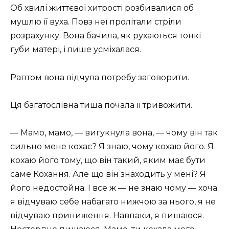
Об хвилі життєвої хитрості розбивалися об
мушлю її вуха. Повз неї пролітали стріли
розрахунку. Вона бачила, як рухаються тонкі
губи матері, і лише усміхалася.
Раптом вона відчула потребу заговорити.
Ця багатослівна тиша почала її тривожити.
— Мамо, мамо, — вигукнула вона, — чому він так
сильно мене кохає? Я знаю, чому кохаю його. Я
кохаю його тому, що він такий, яким має бути
саме Кохання. Але що він знаходить у мені? Я
його недостойна. І все ж — не знаю чому — хоча
я відчуваю себе набагато нижчою за нього, я не
відчуваю приниження. Навпаки, я пишаюся.