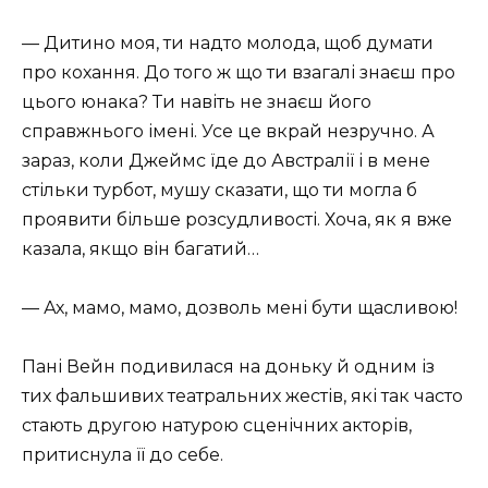
— Дитино моя, ти надто молода, щоб думати
про кохання. До того ж що ти взагалі знаєш про
цього юнака? Ти навіть не знаєш його
справжнього імені. Усе це вкрай незручно. А
зараз, коли Джеймс їде до Австралії і в мене
стільки турбот, мушу сказати, що ти могла б
проявити більше розсудливості. Хоча, як я вже
казала, якщо він багатий…
— Ах, мамо, мамо, дозволь мені бути щасливою!
Пані Вейн подивилася на доньку й одним із
тих фальшивих театральних жестів, які так часто
стають другою натурою сценічних акторів,
притиснула її до себе.