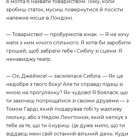
я могла б назвати товариством. Тому, коли
зробиш статок, мусиш повернутися й посісти
належне місце в Лондоні.
— Товариство! — пробурмотів юнак. — Я не хочу
мати з ним нічого спільного. Я хотів би заробити
грошей, щоб забрати тебе і Сибілу зі сцени. Я
ненавиджу театр.
— Ох, Джеймсе! — засміялася Сибіла. — Як це
недобре з твого боку! Але ти справді підеш зі
мною на прогулянку? Як чудово! Я боялася, що
ти захочеш попрощатися зі своїми друзями — з
Томом Гарді, який подарував тобі ту жахливу
люльку, або з Недом Ленгтоном, який кепкує з
тебе за те, що ти її куриш. Це дуже мило, що ти
віддаєш мені свій останній вільний день. Куди