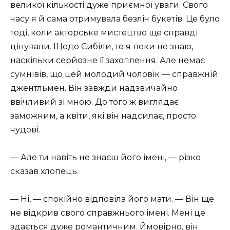
великої кількості дуже приємної уваги. Свого
часу я й сама отримувала безліч букетів. Це було
тоді, коли акторське мистецтво ще справді
цінували. Щодо Сибіли, то я поки не знаю,
наскільки серйозне її захоплення. Але немає
сумнівів, що цей молодий чоловік — справжній
джентльмен. Він завжди надзвичайно
ввічливий зі мною. До того ж виглядає
заможним, а квіти, які він надсилає, просто
чудові.
— Але ти навіть не знаєш його імені, — різко
сказав хлопець.
— Ні, — спокійно відповіла його мати. — Він ще
не відкрив свого справжнього імені. Мені це
здається дуже романтичним. Ймовірно, він