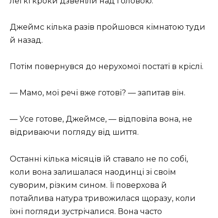
легкі кроки дзвеніли над головою.
Джеймс кілька разів пройшовся кімнатою туди
й назад.
Потім повернувся до нерухомої постаті в кріслі.
— Мамо, мої речі вже готові? — запитав він.
— Усе готове, Джеймсе, — відповіла вона, не
відриваючи погляду від шиття.
Останні кілька місяців їй ставало не по собі,
коли вона залишалася наодинці зі своїм
суворим, різким сином. Її поверхова й
потайлива натура тривожилася щоразу, коли
їхні погляди зустрічалися. Вона часто