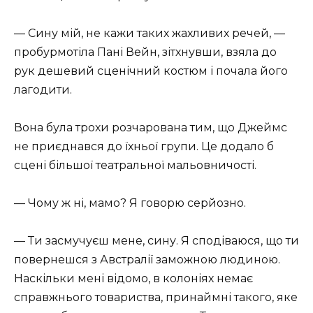
— Сину мій, не кажи таких жахливих речей, —
пробурмотіла Пані Вейн, зітхнувши, взяла до
рук дешевий сценічний костюм і почала його
лагодити.
Вона була трохи розчарована тим, що Джеймс
не приєднався до їхньої групи. Це додало б
сцені більшої театральної мальовничості.
— Чому ж ні, мамо? Я говорю серйозно.
— Ти засмучуєш мене, сину. Я сподіваюся, що ти
повернешся з Австралії заможною людиною.
Наскільки мені відомо, в колоніях немає
справжнього товариства, принаймні такого, яке