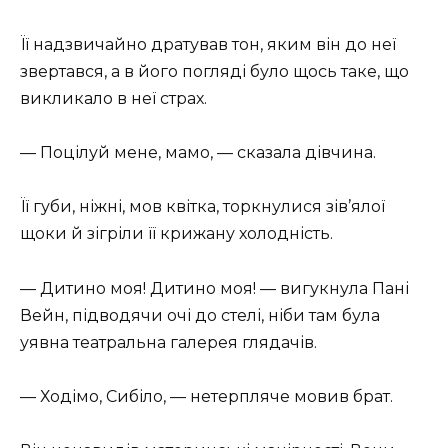
Її надзвичайно дратував тон, яким він до неї
звертався, а в його погляді було щось таке, що
викликало в неї страх.
— Поцілуй мене, мамо, — сказала дівчина.
Її губи, ніжні, мов квітка, торкнулися зів’ялої
щоки й зігріли її крижану холодність.
— Дитино моя! Дитино моя! — вигукнула Пані
Вейн, підводячи очі до стелі, ніби там була
уявна театральна галерея глядачів.
— Ходімо, Сибіло, — нетерпляче мовив брат.