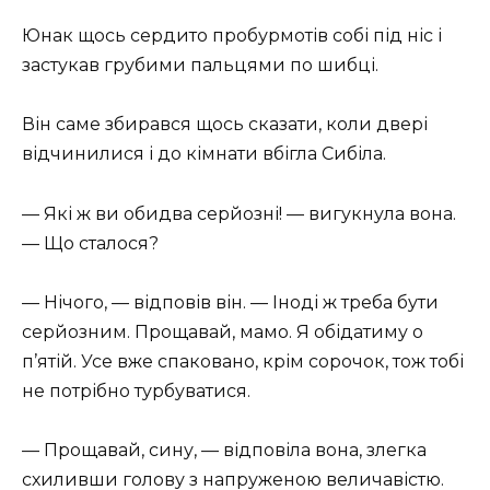
Юнак щось сердито пробурмотів собі під ніс і
застукав грубими пальцями по шибці.
Він саме збирався щось сказати, коли двері
відчинилися і до кімнати вбігла Сибіла.
— Які ж ви обидва серйозні! — вигукнула вона.
— Що сталося?
— Нічого, — відповів він. — Іноді ж треба бути
серйозним. Прощавай, мамо. Я обідатиму о
п’ятій. Усе вже спаковано, крім сорочок, тож тобі
не потрібно турбуватися.
— Прощавай, сину, — відповіла вона, злегка
схиливши голову з напруженою величавістю.