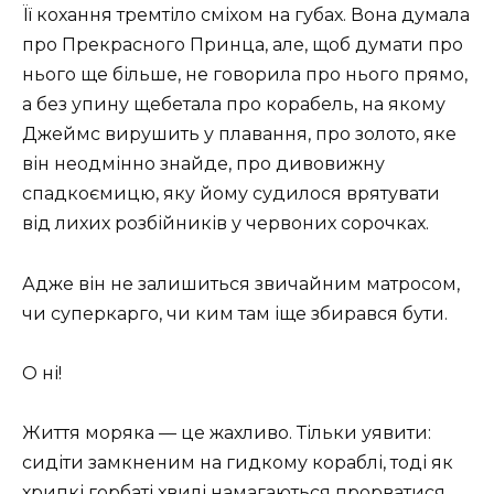
Її кохання тремтіло сміхом на губах. Вона думала
про Прекрасного Принца, але, щоб думати про
нього ще більше, не говорила про нього прямо,
а без упину щебетала про корабель, на якому
Джеймс вирушить у плавання, про золото, яке
він неодмінно знайде, про дивовижну
спадкоємицю, яку йому судилося врятувати
від лихих розбійників у червоних сорочках.
Адже він не залишиться звичайним матросом,
чи суперкарго, чи ким там іще збирався бути.
О ні!
Життя моряка — це жахливо. Тільки уявити:
сидіти замкненим на гидкому кораблі, тоді як
хрипкі горбаті хвилі намагаються прорватися