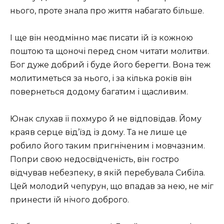
нього, проте знала про життя набагато більше.
І ще він неодмінно має писати їй із кожною
поштою та щоночі перед сном читати молитви.
Бог дуже добрий і буде його берегти. Вона теж
молитиметься за нього, і за кілька років він
повернеться додому багатим і щасливим.
Юнак слухав її похмуро й не відповідав. Йому
краяв серце від’їзд із дому. Та не лише це
робило його таким пригніченим і мовчазним.
Попри свою недосвідченість, він гостро
відчував небезпеку, в якій перебувала Сибіла.
Цей молодий чепурун, що впадав за нею, не міг
принести їй нічого доброго.