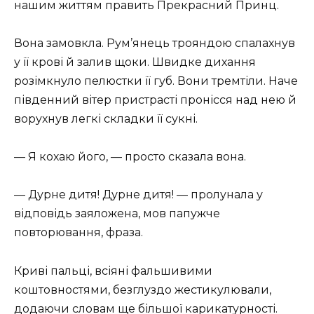
нашим життям править Прекрасний Принц.
Вона замовкла. Рум’янець трояндою спалахнув
у її крові й залив щоки. Швидке дихання
розімкнуло пелюстки її губ. Вони тремтіли. Наче
південний вітер пристрасті пронісся над нею й
ворухнув легкі складки її сукні.
— Я кохаю його, — просто сказала вона.
— Дурне дитя! Дурне дитя! — пролунала у
відповідь заяложена, мов папужче
повторювання, фраза.
Криві пальці, всіяні фальшивими
коштовностями, безглуздо жестикулювали,
додаючи словам ще більшої карикатурності.