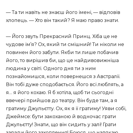
— Та ти навіть не знаєш його імені, — відповів
хлопець. — Хто він такий? Я маю право знати.
— Його звуть Прекрасний Принц. Хіба це не
чудове ім’я? Ох, який ти смішний! Ти ніколи не
повинен його забути. Якби ти лише побачив
його, то вирішив би, що це найдивовижніша
людина у світі. Одного дня ти з ним
познайомишся, коли повернешся з Австралії.
Він тобі дуже сподобається. Його всі люблять, а
я… я його кохаю. Я б хотіла, щоб ти сьогодні
ввечері прийшов до театру. Він буде там, а я
гратиму Джульєтту. Ох, як я її гратиму! Уяви собі,
Джеймсе: бути закоханою й водночас грати
Джульєтту! Знати, що він сидить у залі! Грати
заради його захоплення! Боюся, що налякаю