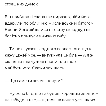
страшних думок.
Він пам’ятав ті слова так виразно, ніби його
вдарили по обличчю мисливським батогом.
Брови його зійшлися в гостру складку, і він
болісно прикусив нижню губу.
— Ти не слухаєш жодного слова з того, що я
кажу, Джеймсе, — вигукнула Сибіла. — А я ж
складаю такі чудові плани для твого
майбутнього. Скажи хоч щось.
— Що саме ти хочеш почути?
— Ну, хоча б те, що ти будеш хорошим хлопцем і
не забудеш нас, — відповіла вона з усмішкою.