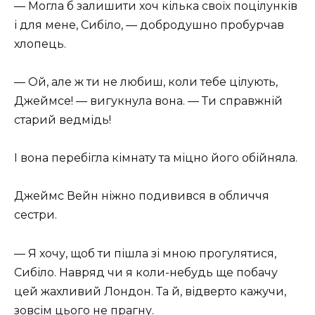
— Могла б залишити хоч кілька своїх поцілунків
і для мене, Сибіло, — добродушно пробурчав
хлопець.
— Ой, але ж ти не любиш, коли тебе цілують,
Джеймсе! — вигукнула вона. — Ти справжній
старий ведмідь!
І вона перебігла кімнату та міцно його обійняла.
Джеймс Вейн ніжно подивився в обличчя
сестри.
— Я хочу, щоб ти пішла зі мною прогулятися,
Сибіло. Навряд чи я коли-небудь ще побачу
цей жахливий Лондон. Та й, відверто кажучи,
зовсім цього не прагну.