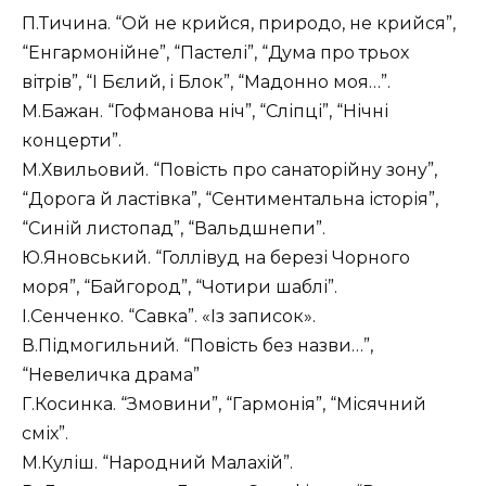
П.Тичина. “Ой не крийся, природо, не крийся”,
“Енгармонійне”, “Пастелі”, “Дума про трьох
вітрів”, “І Бєлий, і Блок”, “Мадонно моя…”.
М.Бажан. “Гофманова ніч”, “Сліпці”, “Нічні
концерти”.
М.Хвильовий. “Повість про санаторійну зону”,
“Дорога й ластівка”, “Сентиментальна історія”,
“Синій листопад”, “Вальдшнепи”.
Ю.Яновський. “Голлівуд на березі Чорного
моря”, “Байгород”, “Чотири шаблі”.
І.Сенченко. “Савка”. «Із записок».
В.Підмогильний. “Повість без назви…”,
“Невеличка драма”
Г.Косинка. “Змовини”, “Гармонія”, “Місячний
сміх”.
М.Куліш. “Народний Малахій”.