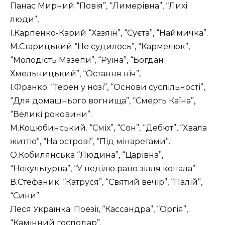
Панас Мирний “Повія”, “Лимерівна”, “Лихі
люди”,
І.Карпенко-Карий “Хазяїн”, “Суєта”, “Наймичка”.
М.Старицький “Не судилось”, “Кармелюк”,
“Молодість Мазепи”, “Руїна”, “Богдан
Хмельницький”, “Остання ніч”,
І.Франко. “Терен у нозі”, “Основи суспільності”,
“Для домашнього вогнища”, “Смерть Каїна”,
“Великі роковини”.
М.Коцюбинський. “Сміх”, “Сон”, “Дебют”, “Хвала
життю”, “На острові”, “Під мінаретами”.
О.Кобилянська “Людина”, “Царівна”,
“Некультурна”, “У неділю рано зілля копала”.
В.Стефаник. “Катруся”, “Святий вечір”, “Палій”,
“Сини”.
Леся Українка. Поезії, “Кассандра”, “Оргія”,
“Камінний господар”.