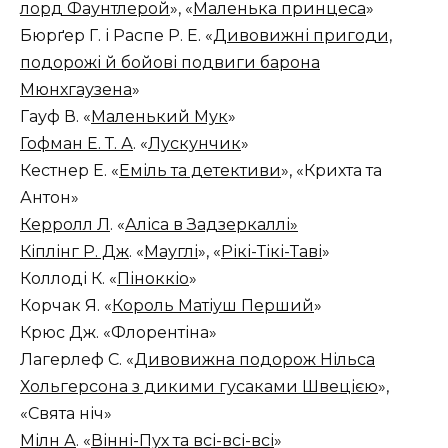
лорд Фаунтлерой
», «
Маленька принцеса
»
Бюрґер Г. і Распе Р. Е. «
Дивовижні пригоди,
подорожі й бойові подвиги барона
Мюнхгаузена
»
Гауф В. «
Маленький Мук
»
Гофман Е. Т. А
. «
Лускунчик
»
Кестнер Е. «
Еміль та детективи
», «Крихта та
Антон»
Керролл Л
. «
Аліса в Задзеркаллі»
Кіплінг Р. Дж
. «
Мауглі
», «
Рікі-Тікі-Таві
»
Коллоді К. «
Піноккіо
»
Корчак Я. «
Король Матіуш Перший
»
Крюс Дж. «Флорентіна»
Лагерлеф С. «
Дивовижна подорож Нільса
Хольгерсона з дикими гусаками Швецією
»,
«Свята ніч»
Мілн А
. «
Вінні-Пух та всі-всі-всі
»