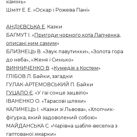
камінь»
Шмітт Е. Е. «Оскар і Рожева Пані»
АНДІЄВСЬКА Е
. Казки
БАГМУТ І. «
Пригоди чорного кота Лапченка,
описані ним самим
»
БЛИЗНЕЦЬ В. «Звук павутинки», «Золота гора
до неба», «Женя і Синько»
ВИННИЧЕНКО В
. «
Кумедія з Костем
»
ГЛІБОВ Л. Байки, загадки
ГУЛАК-АРТЕМОВСЬКИЙ П. Байки
ГУЦАЛО Є
. «У гаї сонце зацвіло»
ІВАНЕНКО О. «Тарасові шляхи»
КАЛИНЕЦЬ І. «Казки зі Львова», «Хлопчик-
фігурка, який задоволений собою»
МАЙДАНСЬКА С. «Чарівна шабля-веселка з
гаптованої хмарки»