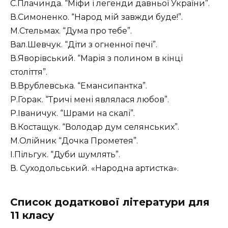
С.Плачинда. “Міфи і легенди давньої України”.
В.Симоненко. “Народ мій завжди буде!”.
М.Стельмах. “Дума про тебе”.
Вал.Шевчук. “Діти з огненної печі”.
В.Яворівський. “Марія з полином в кінці
століття”.
В.Врублевська. “Емансипантка”.
Р.Горак. “Тричі мені являлася любов”.
Р.Іваничук. “Шрами на скалі”.
В.Костащук. “Володар дум селянських”.
М.Олійник “Дочка Прометея”.
І.Пільгук. “Дуби шумлять”.
В. Суходольський. «Народна артистка».
Список додаткової літератури для
11 класу