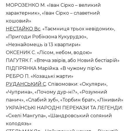
МОРОЗЕНКО М. «Іван Сірко – великий
характерник», «Іван Сірко – славетний
кошовий»
НЕСТАЙКО Вс
. «Таємниця трьох невідомих»,
«Пригоди Робінзона Кукурудзо»,
«Незнайомець із 13 квартири»
ОКСЕНИК С. «Лісом, небом, водою»
ПАГУТЯК Г. «Втеча звірів, або Новий бестіарій»
ПІДГІРЯНКА Марійка. «В чужому пір’ю»
РЕБРО П. «Козацькі жарти»
РУДАНСЬКИЙ С
. Співомовки: «Окуляри»,
«Чуприна», «Почому дур-ні?», «Розумний
панич», «Слабий зуб», «Торбин брат», «Лінивий»
УКРАЇНСЬКІ НАРОДНІ ПЕРЕКАЗИ ТА ЛЕГЕНДИ:
«Скелі Мангупа», «Шандровський соляний
колодязь»