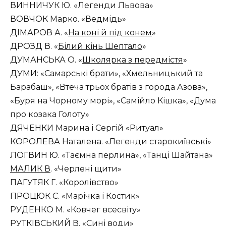
ВИННИЧУК Ю. «Легенди Львова»
ВОВЧОК Марко. «Ведмідь»
ДІМАРОВ А. «
На коні й під конем
»
ДРОЗД В. «
Білий кінь Шептало
»
ДУМАНСЬКА О. «
Школярка з передмістя
»
ДУМИ: «Самарські брати», «Хмельницький та
Барабаш», «Втеча трьох братів з города Азова»,
«Буря на Чорному морі», «Самійло Кішка», «Дума
про козака Голоту»
ДЯЧЕНКИ Марина і Сергій «Ритуал»
КОРОЛЕВА Наталена. «Легенди старокиївські»
ЛОГВИН Ю. «Таємна перлина», «Танці Шайтана»
МАЛИК В
. «Черлені щити»
ПАГУТЯК Г. «Королівство»
ПРОЦЮК С. «Марічка і Костик»
РУДЕНКО М. «Ковчег всесвіту»
РУТКІВСЬКИЙ В. «Сині води»