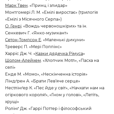
Марк Твен
. «Принц і злидар»
Монтгомері Л. М. «Емілі виростає» (трилогія
«Емілі з Місячного Серпа»)
О. Генрі
. «Вождь червоношкірих» та ін.
Сенкевич Г. «Янко-музикант»
Сетон-Томпсон Е
. «Маленькі дикуни»
Треверс П. «Мері Поппінс»
Харріс Дж. Ч. «
Казки дядечка Рімуса
»
Шолом-Алейхем
. «Хлопчик Мотл», «Пасха на
селі»
Енде М. «Момо», «Нескінченна історія»
Ліндґрен А. «Брати Лев’яче серце»
Нестлінґер К. «Пес йде у світ», «Начхати нам на
огіркового короля!», «Гном у голові», «Летіть,
хрущі»
Ролінґ Дж. «Гаррі Поттер і філософський