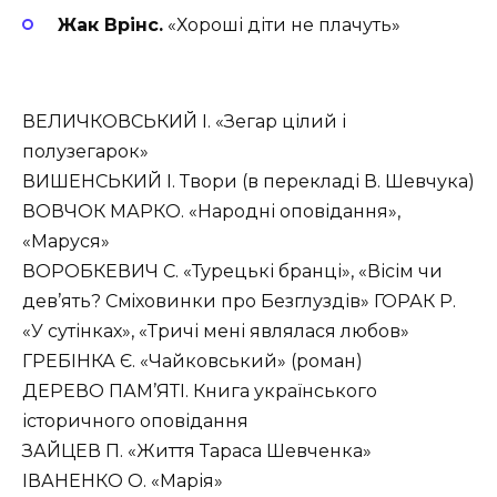
Жак Врінс.
«Хороші діти не плачуть»
ВЕЛИЧКОВСЬКИЙ І. «Зегар цілий і
полузегарок»
ВИШЕНСЬКИЙ І. Твори (в перекладі В. Шевчука)
ВОВЧОК МАРКО. «Народні оповідання»,
«Маруся»
ВОРОБКЕВИЧ С. «Турецькі бранці», «Вісім чи
дев’ять? Смiховинки про Безглуздів» ГОРАК Р.
«У сутінках», «Тричі мені являлася любов»
ГРЕБІНКА Є. «Чайковський» (роман)
ДЕРЕВО ПАМ’ЯТІ. Книга українського
історичного оповідання
ЗАЙЦЕВ П. «Життя Тараса Шевченка»
ІВАНЕНКО О. «Марія»