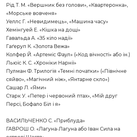
Рід Т. М. «Вершник без голови», «Квартеронка»,
«Морське вовченя»
Уеллс Г. «Невидимець», «Машина часу»
Хемінгуей Е. «Кішка на дощі»
Гавальда А. «З5 кіло надії»
Гаґеруп К. «Золота Вежа»
Колфер Й. «Артеміс Фаул» («Код вічності» або ін.)
Льюїс К. С. «Хроніки Нарнії»
Пулман Ф. Трилогія «Темні початки» («Північне
сяйво», «Магічний ніж», «Янтарне скло»)
Сашар Л. «Ями»
Старк У. «Петер і червоний птах», «Мій друг
Персі, Бофало Біл і я»
ВАСИЛЬЧЕНКО С. «Приблуда»
ГАВРОШ О. «Лагуна-Лагуна або Іван Сила на