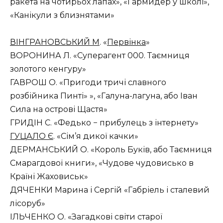
ракета на чотирьох лапах», «Гармидер у школі»,
«Канікули з близнятами»
ВІНГРАНОВСЬКИЙ М
. «
Первінка
»
ВОРОНИНА Л. «Суперагент 000. Таємниця
золотого кенгуру»
ГАВРОШ О. «Пригоди тричі славного
розбійника Пинті» », «Галуна-лагуна, або Іван
Сила на острові Щастя»
ГРИДІН С. «Федько − прибулець з інтернету»
ГУЦАЛО Є
. «Сім’я дикої качки»
ДЕРМАНСЬКИЙ О. «Король Буків, або Таємниця
Смарагдової книги», «Чудове чудовисько в
Країні Жаховиськ»
ДЯЧЕНКИ Марина і Сергій «Габріель і сталевий
лісоруб»
ІЛЬЧЕНКО О. «Загадкові світи старої