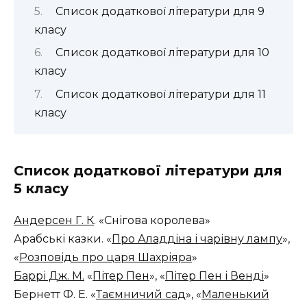
Список додаткової літератури для 9
класу
Список додаткової літератури для 10
класу
Список додаткової літератури для 11
класу
Список додаткової літератури для
5 класу
Андерсен Г. К
. «Снігова королева»
Арабські казки. «
Про Аладдіна і чарівну лампу
»,
«
Розповідь про царя Шахріяра
»
Баррі Дж. М.
«
Пітер Пен
», «
Пітер Пен і Венді
»
Бернетт Ф. Е. «
Таємничий сад
», «
Маленький