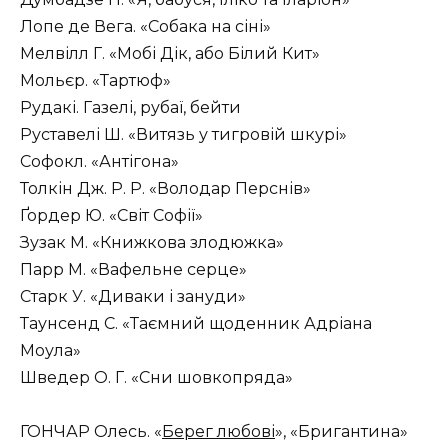
Лопе де Вега. «Собака на сіні»
Мелвілл Г. «Мобі Дік, або Білий Кит»
Мольєр. «Тартюф»
Рудакі. Газелі, рубаї, бейти
Руставелі Ш. «Витязь у тигровій шкурі»
Софокл. «Антігона»
Толкін Дж. Р. Р. «Володар Перснів»
Ґордер Ю. «Світ Софії»
Зузак М. «Книжкова злодюжка»
Парр М. «Вафельне серце»
Старк У. «Диваки і зануди»
Таунсенд С. «Таємний щоденник Адріана
Моула»
Шведер О. Г. «Сни шовкопряда»
ГОНЧАР Олесь. «
Берег любові
», «Бригантина»