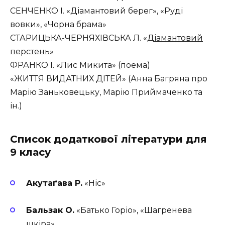
СЕНЧЕНКО І. «Діамантовий берег», «Руді
вовки», «Чорна брама»
СТАРИЦЬКА-ЧЕРНЯХІВСЬКА Л. «
Діамантовий
перстень
»
ФРАНКО І. «Лис Микита» (поема)
«ЖИТТЯ ВИДАТНИХ ДІТЕЙ» (Анна Багряна про
Марію Заньковецьку, Марію Приймаченко та
ін.)
Список додаткової літератури для
9 класу
Акутаґава Р.
«Ніс»
Бальзак О.
«Батько Горіо», «Шагренева
шкіра»