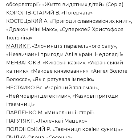
обсерваторії» «Життя видатних дітей» (Серія)
КОРОЛІВ-СТАРИЙ В. «Потерчата»
КОСТЕЦЬКИЙ А. «Пригоди славнозвісних книг»,
«Дракон Міні Макс», «Суперклей Христофора
Тюлькіна»
МАЛИК Г
. «Злочинці з паралельного світу»,
«Незвичайні пригоди Алі в країні Недоладії»
МЕНЗАТЮК З. «Київські казки», «Український
квітник», «Макове князювання», «Ангел Золоте
Волосся», «Як я рятувала імперію»
НЕСТАЙКО Вс. «Чарівний талісман»,
«Неймовірні детективи», «Казкові пригоди
і таємниці»
ПАВЛЕНКО М. «Миколчині історії»
ПАГУТЯК Г. «Лялечка і Мацько»
ПОЛОНСЬКИЙ Р. «Таємниця країни суниць»
ПЧІЛКА Олена
. «Сосонка»