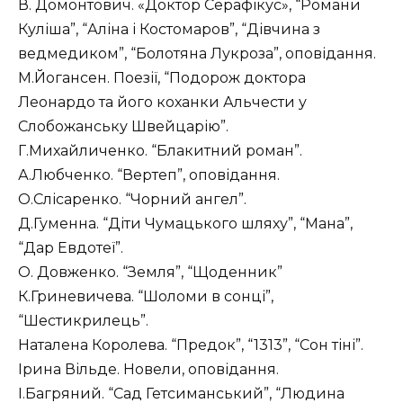
В. Домонтович. «Доктор Серафікус», “Романи
Куліша”, “Аліна і Костомаров”, “Дівчина з
ведмедиком”, “Болотяна Лукроза”, оповідання.
М.Йогансен. Поезії, “Подорож доктора
Леонардо та його коханки Альчести у
Слобожанську Швейцарію”.
Г.Михайличенко. “Блакитний роман”.
А.Любченко. “Вертеп”, оповідання.
О.Слісаренко. “Чорний ангел”.
Д.Гуменна. “Діти Чумацького шляху”, “Мана”,
“Дар Евдотеї”.
О. Довженко. “Земля”, “Щоденник”
К.Гриневичева. “Шоломи в сонці”,
“Шестикрилець”.
Наталена Королева. “Предок”, “1313”, “Сон тіні”.
Ірина Вільде. Новели, оповідання.
І.Багряний. “Сад Гетсиманський”, “Людина