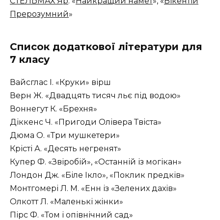
СТЕЛЬМАХ Яр
. «
Найкращий намет
», «
Вікентій
Прерозумний
»
Список додаткової літератури для
7 класу
Вайсглас І. «Круки» вірш
Верн Ж. «Двадцять тисяч льє під водою»
Воннегут К. «Брехня»
Діккенс Ч. «Пригоди Олівера Твіста»
Дюма О. «Три мушкетери»
Крісті А. «Десять негренят»
Купер Ф. «Звіробій», «Останній із могікан»
Лондон Дж. «Біле Ікло», «Поклик предків»
Монтгомері Л. М. «Енн із «Зелених дахів»
Олкотт Л. «Маленькі жінки»
Пірс Ф. «Том і опівнічний сад»