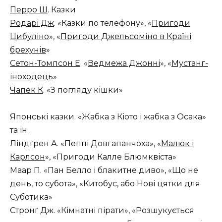
Перро Ш
. Казки
Родарі Дж
. «Казки по телефону», «
Пригоди
Цибуліно
», «
Пригоди Джельсоміно в Країні
брехунів
»
Сетон-Томпсон Е
. «
Ведмежа Джонні
», «
Мустанг-
іноходець
»
Чапек К
. «З погляду кішки»
Японські казки. «Жабка з Кіото і жабка з Осака»
та ін.
Ліндґрен А. «Пеппі Довгапанчоха», «
Малюк і
Карлсон
», «Пригоди Калле Блюмквіста»
Маар П. «Пан Белло і блакитне диво», «Що не
день, то субота», «Китобус, або Нові цятки для
Суботика»
Стронґ Дж. «Кімнатні пірати», «Розшукується