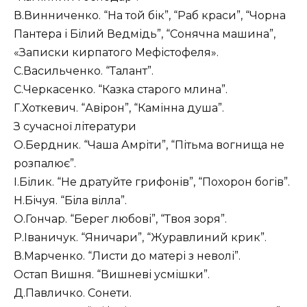
В.Винниченко. “На той бік”, “Раб краси”, “Чорна
Пантера і Білий Ведмідь”, “Сонячна машина”,
«Записки кирпатого Мефістофеля».
С.Васильченко. “Талант”.
С.Черкасенко. “Казка старого млина”.
Г.Хоткевич. “Авірон”, “Камінна душа”.
З сучасної літератури
О.Бердник. “Чаша Амріти”, “Пітьма вогнища не
розпалює”.
І.Білик. “Не дратуйте грифонів”, “Похорон богів”.
Н.Бічуя. “Біла вілла”.
О.Гончар. “Берег любові”, “Твоя зоря”.
Р.Іваничук. “Яничари”, “Журавлиний крик”.
В.Марченко. “Листи до матері з неволі”.
Остап Вишня. “Вишневі усмішки”.
Д.Павличко. Сонети.