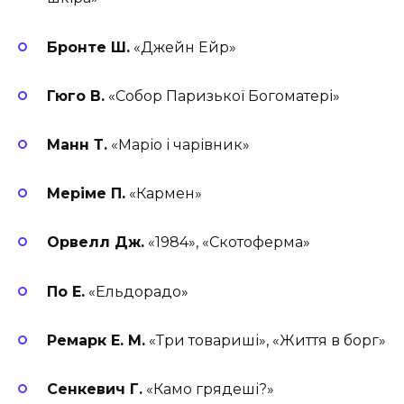
Бронте Ш.
«Джейн Ейр»
Гюго В.
«Собор Паризької Богоматері»
Манн Т.
«Маріо і чарівник»
Меріме П.
«Кармен»
Орвелл Дж.
«1984», «Скотоферма»
По Е.
«Ельдорадо»
Ремарк Е. М.
«Три товариші», «Життя в борг»
Сенкевич Г.
«Камо грядеші?»