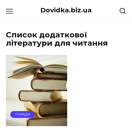
Перейти
Dovidka.biz.ua
до
вмісту
Список додаткової
літератури для читання
ПОРАДИ