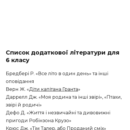
Список додаткової літератури для
6 класу
Бредбері Р. «Все літо в один день» та інші
оповідання
Верн Ж. «
Діти капітана Гранта
»
Даррелл Дж. «Моя родина та інші звірі», «Птахи,
звірі й родичі»
Дефо Д. «Життя і незвичайні та дивовижні
пригоди Робінзона Крузо»
Крюс Дж. «Тім Талер, або Проданий сміх»