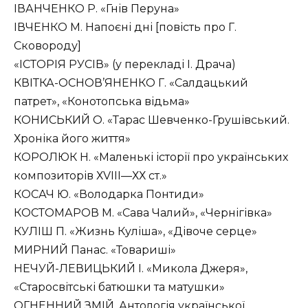
ІВАНЧЕНКО Р. «Гнів Перуна»
ІВЧЕНКО М. Напоєні дні [повість про Г.
Сковороду]
«ІСТОРІЯ РУСІВ» (у перекладі І. Драча)
КВІТКА-ОСНОВ’ЯНЕНКО Г. «Салдацький
патрет», «Конотопська відьма»
КОНИСЬКИЙ О. «Тарас Шевченко-Грушівський.
Хроніка його життя»
КОРОЛЮК Н. «Маленькі історії про українських
композиторів ХVІІІ—ХХ ст.»
КОСАЧ Ю. «Володарка Понтиди»
КОСТОМАРОВ М. «Сава Чалий», «Чернігівка»
КУЛІШ П. «Жизнь Куліша», «Дівоче серце»
МИРНИЙ Панас. «Товариші»
НЕЧУЙ-ЛЕВИЦЬКИЙ І. «Микола Джеря»,
«Старосвітські батюшки та матушки»
ОГНЕННИЙ ЗМІЙ. Антологія української