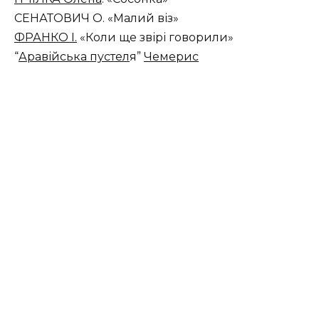
СЕНАТОВИЧ О. «Малий віз»
ФРАНКО І.
«Коли ще звірі говорили»
“
Аравійська пустел
я”
Чемерис