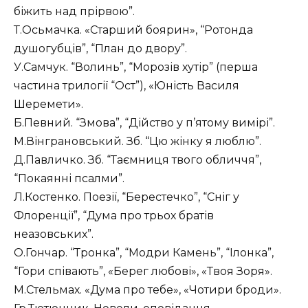
біжить над прірвою”.
Т.Осьмачка. «Старший боярин», “Ротонда
душогубців”, “План до двору”.
У.Самчук. “Волинь”, “Морозів хутір” (перша
частина трилогії “Ост”), «Юність Василя
Шеремети».
Б.Певний. “Змова”, “Дійство у п’ятому вимірі”.
М.Вінграновський. Зб. “Цю жінку я люблю”.
Д.Павличко. Зб. “Таємниця твого обличчя”,
“Покаянні псалми”.
Л.Костенко. Поезії, “Берестечко”, “Сніг у
Флоренції”, “Дума про трьох братів
неазовських”.
О.Гончар. “Тронка”, “Модри Камень”, “Ілонка”,
“Гори співають”, «Берег любові», «Твоя Зоря».
М.Стельмах. «Дума про тебе», «Чотири броди».