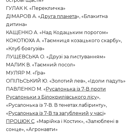
острові Щастя»
ГУЛАК К. «Перекличка»
ДІМАРОВ А. «
Друга планета
», «Блакитна
дитина»
КАЩЕНКО А. «Над Кодацьким порогом»
КОКОТЮХА А. «Таємниця козацького скарбу»,
«Клуб боягузів»
ЛУЩЕВСЬКА О. «Друзі за листуванням»
МАЛИК В. «Таємний посол»
МУЛЯР М. «Гра»
ОПІЛЬСЬКИЙ Ю. «Золотий лев», «Ідоли падуть»
ПАВЛЕНКО М. «
Русалонька із 7-В проти
Русалоньки з Білокрилівського лісу
»,
«Русалонька із 7-В. В тенетах лабіринту»,
«
Русалонька із 7-В та загублений у часі
»
ПРОЦЮК С
. «Марійка і Костик», «Залюблені в
сонце», «Агронавти»