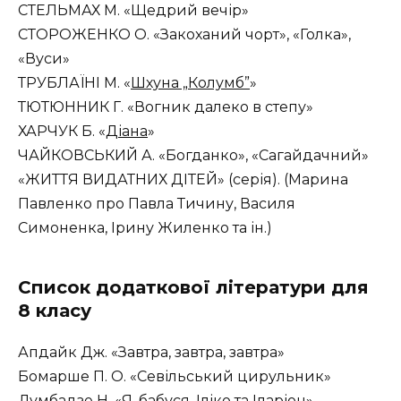
СТЕЛЬМАХ М. «Щедрий вечір»
СТОРОЖЕНКО О. «Закоханий чорт», «Голка»,
«Вуси»
ТРУБЛАЇНІ М. «
Шхуна „Колумб”
»
ТЮТЮННИК Г. «Вогник далеко в степу»
ХАРЧУК Б. «
Діана
»
ЧАЙКОВСЬКИЙ А. «Богданко», «Сагайдачний»
«ЖИТТЯ ВИДАТНИХ ДІТЕЙ» (серія). (Марина
Павленко про Павла Тичину, Василя
Симоненка, Ірину Жиленко та ін.)
Список додаткової літератури для
8 класу
Апдайк Дж. «Завтра, завтра, завтра»
Бомарше П. О. «Севільський цирульник»
Думбадзе Н. «Я, бабуся, Іліко та Іларіон»