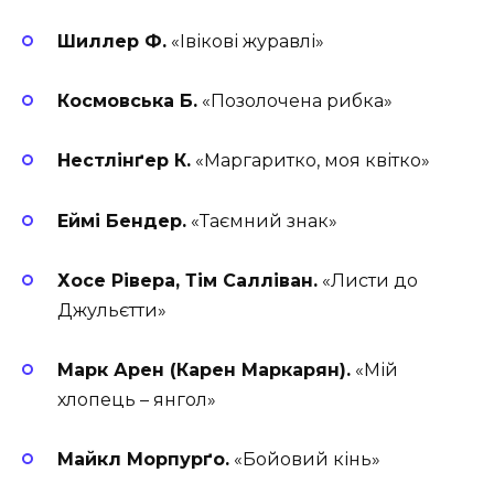
Шиллер Ф.
«Івікові журавлі»
Космовська Б.
«Позолочена рибка»
Нестлінґер К.
«Маргаритко, моя квітко»
Еймі Бендер.
«Таємний знак»
Хосе Рівера, Тім Салліван.
«Листи до
Джульєтти»
Марк Арен (Карен Маркарян).
«Мій
хлопець – янгол»
Майкл Морпурґо.
«Бойовий кінь»