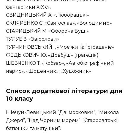
фантастики ХІХ ст.
СВИДНИЦЬКИЙ А. «Люборацькі»
СКЛЯРЕНКО С. «Святослав», «Володимир»
СТАРИЦЬКИЙ М. «Оборона Буші»
ТУЛУБ З. «Звіролови»
ТУРЧИНОВСЬКИЙ І. «Моє житіє і страданіє»
ФЕДЬКОВИЧ Ю. «Довбуш» (трагедія)
ШЕВЧЕНКО Т. «Кобзар», «Автобіографічний
нарис», «Щоденник», «Художник»
Список додаткової літератури для
10 класу
І.Нечуй-Левицький “Дві московки”, “Микола
Джеря”, “Над Чорним морем”, “Старосвітські
батюшки та матушки”.