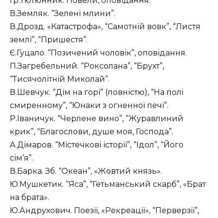
Гр.Тютюнник. Новели, оповідання.
В.Земляк. “Зелені млини”.
В.Дрозд. «Катастрофа», “Самотній вовк”, “Листя
землі”, “Пришестя”.
Є.Гуцало. “Позичений чоловік”, оповідання.
П.Загребельний. “Роксолана”, “Брухт”,
“Тисячолітній Миколай”.
В.Шевчук. “Дім на горі” (повністю), “На полі
смиренному”, “Юнаки з огненної печі”.
Р.Іваничук. “Черлене вино”, “Журавлиний
крик”, “Благослови, душе моя, Господа”.
А.Дімаров. “Містечкові історії”, “Ідол”, “Його
сім’я”.
В.Барка. Зб. “Океан”, «Жовтий князь».
Ю.Мушкетик. “Яса”, “Гетьманський скарб”, «Брат
на брата».
Ю.Андрухович. Поезії, «Рекреації», “Перверзії”,