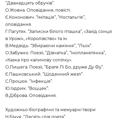
“Дванадцять обручів”.
О.Жовна. Оповідання, повісті.
Є.Кононович. “Імітація”, “Ностальгія”,
оповідання.
Г.Пагутяк. “Записки білого пташка”, «Захід сонця
в Урожі», «Королівство» та ін.
В.Медвідь. “Збираючи каміння”, “Льох”.
О.Забужко. Поезії, “Дівчатка”, “Інопланетянка”,
«Казка про калинову сопілку».
О.Лишега. Поезії, “Брате Лі Бо, друже Ду Фу”.
Є.Пашковський. “Щоденний жезл”.
С.Процюк. “Інфекція”.
Ю.Іздрик. “Воццек”.
В.Діброва. Оповідання.
Художньо-біографічні та мемуарні твори
Н.Бічуя. “Десять слів поета”.