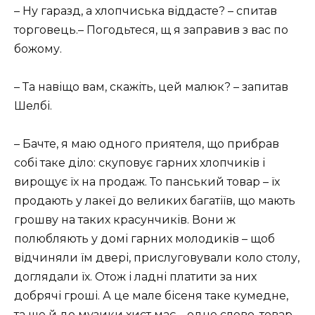
– Ну гаразд, а хлопчиська віддасте? – спитав
торговець.– Погодьтеся, щ я заправив з вас по
божому.
– Та навіщо вам, скажіть, цей малюк? – запитав
Шелбі.
– Бачте, я маю одного приятеля, що прибрав
собі таке діло: скуповує гарних хлопчиків і
вирощує їх на продаж. То панський товар – їх
продають у лакеї до великих багатіїв, що мають
грошву на таких красунчиків. Вони ж
полюбляють у домі гарних молодиків – щоб
відчиняли їм двері, прислуговували коло столу,
доглядали їх. Отож і ладні платити за них
добрячі гроші. А це мале бісеня таке кумедне,
та ще й до музики хист має – одне слово, товар