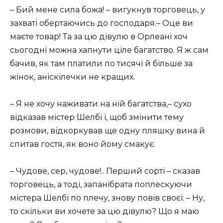
– Бий мене сила божа! – вигукнув торговець, у
захваті обертаючись до господаря.– Оце ви
маєте товар! Та за цю дівулю в Орлеані хоч
сьогодні можна хапнути ціле багатство. Я ж сам
бачив, як там платили по тисячі й більше за
жінок, аніскілечки не кращих.
– Я не хочу наживати на ній багатства,– сухо
відказав містер Шелбі і, щоб змінити тему
розмови, відкоркував ще одну пляшку вина й
спитав гостя, як воно йому смакує.
– Чудове, сер, чудове!.. Перший сорті – сказав
торговець, а тоді, запанібрата поплескуючи
містера Шелбі по плечу, знову повів своєї: – Ну,
то скільки ви хочете за цю дівулю? Що я маю