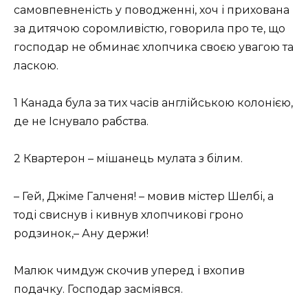
самовпевненість у поводженні, хоч і прихована
за дитячою соромливістю, говорила про те, що
господар не обминає хлопчика своєю увагою та
ласкою.
1 Канада була за тих часів англійською колонією,
де не Існувало рабства.
2 Квартерон – мішанець мулата з білим.
– Гей, Джіме Галченя! – мовив містер Шелбі, а
тоді свиснув і кивнув хлопчикові гроно
родзинок,– Ану держи!
Малюк чимдуж скочив уперед і вхопив
подачку. Господар засміявся.