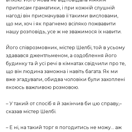
приписам граматики, і при кожній слушній
нагоді він присмачував її такими висловами,
що ми, хоч і як прагнемо всіляко пожвавити
нашу розповідь, усе ж не зважимося їх навити.
Його співрозмовник, містер Шелбі, той в усьому
здавався джентльменом, а оздоблення його
будинку та й усі речі в кімнатах свідчили про те,
що він людина заможна і навіть багата. Як ми
вже згадували, обидва чоловіки були захоплені
якоюсь важливою розмовою.
– У такий от спосіб я й закінчив би цю справу,–
сказав містер Шелбі.
– Е ні, на такий торг я погодитись не можу… аж