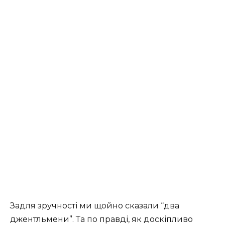
Задля зручності ми щойно сказали “два
джентльмени”. Та по правді, як доскіпливо