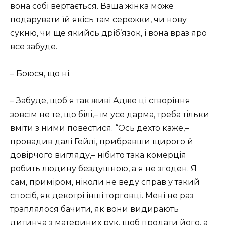
вона собі вертається. Ваша жінка може
подарувати їй якісь там сережки, чи нову
сукню, чи ще якийсь дріб’язок, і вона враз яро
все забуде.
– Боюся, що ні.
– Забуде, щоб я так живі Адже ці створіння
зовсім не те, що білі,– їм усе дарма, треба тільки
вміти з ними повестися. “Ось дехто каже,–
провадив далі Гейлі, прибравши щирого й
довірчого вигляду,– нібито така комерція
робить людину бездушною, а я не згоден. Я
сам, приміром, ніколи не веду справ у такий
спосіб, як декотрі інші торговці. Мені не раз
траплялося бачити, як вони видирають
дитинча з материних рук, щоб продати його, а