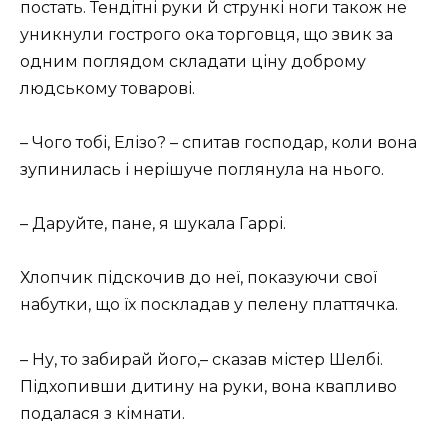
постать. Тендітні руки й стрункі ноги також не
уникнули гострого ока торговця, що звик за
одним поглядом складати ціну доброму
людському товарові.
– Чого тобі, Елізо? – спитав господар, коли вона
зупинилась і нерішуче поглянула на нього.
– Даруйте, пане, я шукала Гаррі.
Хлопчик підскочив до неї, показуючи свої
набутки, що їх поскладав у пелену платтячка.
– Ну, то забирай його,– сказав містер Шелбі.
Підхопивши дитину на руки, вона квапливо
подалася з кімнати.