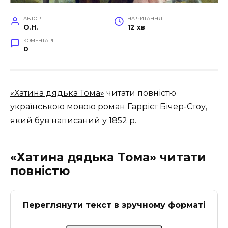
АВТОР
НА ЧИТАННЯ
O.H.
12 хв
КОМЕНТАРІ
0
«Хатина дядька Тома»
читати повністю
українською мовою роман Гаррієт Бічер-Стоу,
який був написаний у 1852 р
.
«Хатина дядька Тома» читати
повністю
Переглянути текст в зручному форматі