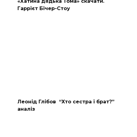
«Хатина дядька Тома» скачати.
Гаррієт Бічер-Стоу
Леонід Глібов “Хто сестра і брат?”
аналіз