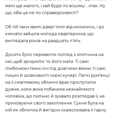
мені ще малого, і хай буде по всьому… отак. Ну
що, хіба це не по справедливості?
Об тій таки хвилі двері тихо відчинились, і до
кімнати зайшла молода квартеронка, що
виглядала років на двадцять п’ять.
Досить було перевести погляд з хлопчика на
неї, щоб зрозуміти: то його мати. Ті самі
глибочезні темні очі під довгими віями; ті самі
пишні й шовковисті чорні кучері. Легкі рум’янці
на її смаглявому обличчі враз проступили
дужче, коли вона побачила незнайомого
чоловіка, що пильно й зухвало розглядав її, не
приховуючи свого захоплення. Сукня була на
ній як облипла й вигідно окреслювала її гарну