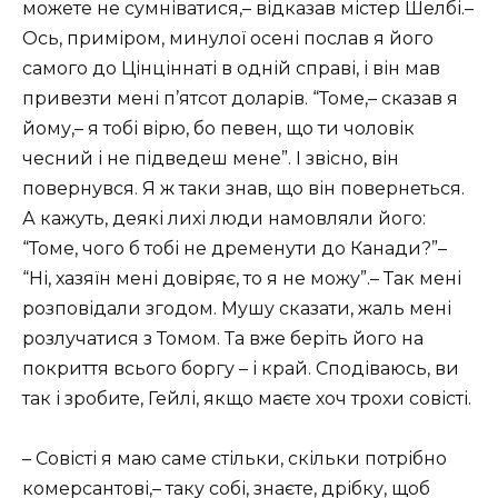
можете не сумніватися,– відказав містер Шелбі.–
Ось, приміром, минулої осені послав я його
самого до Цінціннаті в одній справі, і він мав
привезти мені п’ятсот доларів. “Томе,– сказав я
йому,– я тобі вірю, бо певен, що ти чоловік
чесний і не підведеш мене”. І звісно, він
повернувся. Я ж таки знав, що він повернеться.
А кажуть, деякі лихі люди намовляли його:
“Томе, чого б тобі не дременути до Канади?”–
“Ні, хазяїн мені довіряє, то я не можу”.– Так мені
розповідали згодом. Мушу сказати, жаль мені
розлучатися з Томом. Та вже беріть його на
покриття всього боргу – і край. Сподіваюсь, ви
так і зробите, Гейлі, якщо маєте хоч трохи совісті.
– Совісті я маю саме стільки, скільки потрібно
комерсантові,– таку собі, знаєте, дрібку, щоб