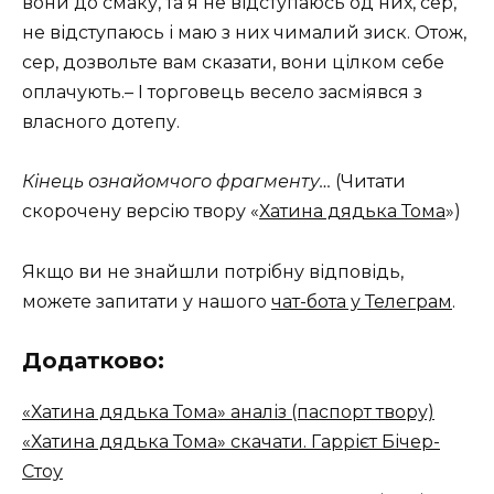
вони до смаку, та я не відступаюсь од них, сер,
не відступаюсь і маю з них чималий зиск. Отож,
сер, дозвольте вам сказати, вони цілком себе
оплачують.– І торговець весело засміявся з
власного дотепу.
Кінець ознайомчого фрагменту…
(Читати
скорочену версію твору «
Хатина дядька Тома
»)
Якщо ви не знайшли потрібну відповідь,
можете запитати у нашого
чат-бота у Телеграм
.
Додатково:
«Хатина дядька Тома» аналіз (паспорт твору)
«Хатина дядька Тома» скачати. Гаррієт Бічер-
Стоу