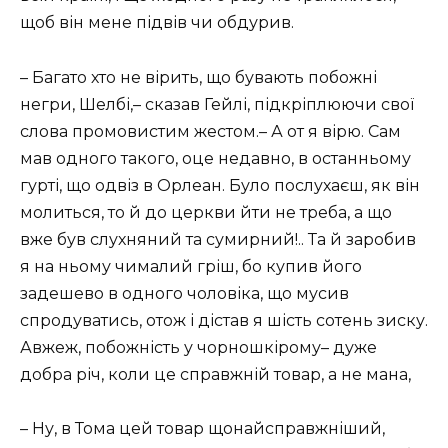
щоб він мене підвів чи обдурив.
– Багато хто не вірить, що бувають побожні
негри, Шелбі,– сказав Гейлі, підкріплюючи свої
слова промовистим жестом.– А от я вірю. Сам
мав одного такого, оце недавно, в останньому
гурті, що одвіз в Орлеан. Було послухаєш, як він
молиться, то й до церкви йти не треба, а що
вже був слухняний та сумирний!.. Та й заробив
я на ньому чималий гріш, бо купив його
задешево в одного чоловіка, що мусив
спродуватись, отож і дістав я шість сотень зиску.
Авжеж, побожність у чорношкірому– дуже
добра річ, коли це справжній товар, а не мана,
– Ну, в Тома цей товар щонайсправжніший,