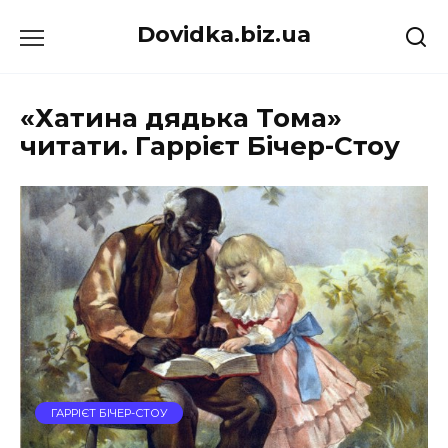
Перейти
Dovidka.biz.ua
до
вмісту
«Хатина дядька Тома»
читати. Гаррієт Бічер-Стоу
ГАРРІЄТ БІЧЕР-СТОУ