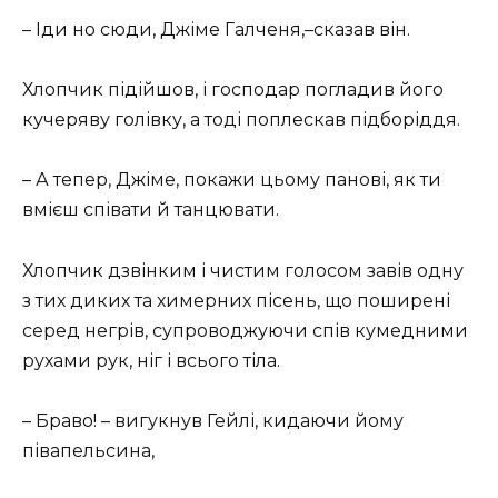
– Іди но сюди, Джіме Галченя,–сказав він.
Хлопчик підійшов, і господар погладив його
кучеряву голівку, а тоді поплескав підборіддя.
– А тепер, Джіме, покажи цьому панові, як ти
вмієш співати й танцювати.
Хлопчик дзвінким і чистим голосом завів одну
з тих диких та химерних пісень, що поширені
серед негрів, супроводжуючи спів кумедними
рухами рук, ніг і всього тіла.
– Браво! – вигукнув Гейлі, кидаючи йому
півапельсина,