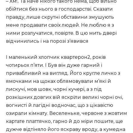
– Хм!.. Та наче нікого такого нема, щоб вільно
обійтися без нього в господарстві. Сказати
правду, лише скрутні обставини змушують
мене продавати своїх людей. Не люблю я з
ними розлучатися, повірте. В цю мить двері
відчинились і на порозі з’явився
І маленький хлопчик квартерон2, років
чотирьох п’яти. І Був він дуже гарний і
привабливий на вигляд. Його кругле личко з
ямочками на щоках облямовували м’які й
лискучі, мов шовк, чорні кучері, а з під
розкішних довгих вій яскріли великі чорні очі,
вогнисті й лагідні водночас, що з цікавістю
озирали кімнату. Веселеньке, червоне з жовтим
картате платтячко, гарно й до міри пошите, ще
дужче відтіняло його яскраву вроду, а кумедна