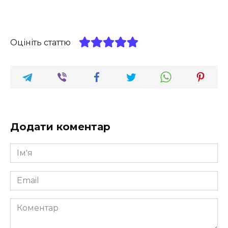
Оцініть статтю
Додати коментар
Ім'я
*
Email
*
Коментар