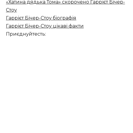
«Хатина дядька Тома» скорочено Гаррієт Бічер-
Стоу
Гаррієт Бічер-Стоу біографія
Гаррієт Бічер-Стоу цікаві факти
Приєднуйтесть: