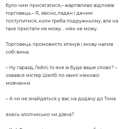
було чим присягатися,– жартівливо відповів
торговець.– Я, звісно, ладен і дечим
поступитися, коли треба подружньому, але на
таке пристати не можу… ніяк не можу.
Торговець промовисто зітхнув і знову налив
собі вина.
– Ну гаразд, Гейлі, то яке ж буде ваше слово? –
озвався містер Шелбі по хвилі ніякової
мовчанки.
– А чи не знайдеться у вас на додачу до Тома
якесь хлопчисько чи дівча?