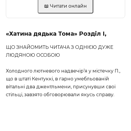
📖 Читати онлайн
«Хатина дядька Тома» Розділ І,
ЩО ЗНАЙОМИТЬ ЧИТАЧА З ОДНІЄЮ ДУЖЕ
ЛЮДЯНОЮ ОСОБОЮ
Холодного лютневого надвечір’я у містечку П.,
що в штаті Кентуккі, в гарно умебльованій
вітальні два джентльмени, присунувши свої
стільці, завзято обговорювали якусь справу.