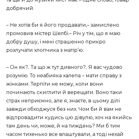
добрячий.
– Не хотів би я його продавати,– замислено
промовив містер Шелбі.– Річ у тім, що я маю
добру душу, і мені страшенно прикро
розлучати хлопчика з матір’ю.
– Он як?.. Та що ж тут дивного?.. Я вас чудово
розумію. То неабияка халепа – мати справу з
жінками. Терпіти не можу, коли вони
починають скиглити й верещати. Воно таки
страх неприємно, але я, знаєте, в цьому ділі
завжди обходжуся без них. Чом би й вам не
відпровадити кудись цю дівулю, хоч на якийсь
там день чи, може, й на тиждень? Ми б тим
часом тихенько все влаштували, а тоді нехай