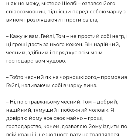
ніяк не можу, містере Шелбі,– озвався його
співрозмовник, піднісши перед собою чарку з
вином і розглядаючи її проти світла,
– Кажу ж вам, Гейлі, Том – не простий собі негр, і
ці гроші дасть за нього кожен. Він надійний,
чесний, здібний і порядкує всім моїм
господарством чудово.
– Тобто чесний як на чорношкірого,– промовив
Гейлі, наливаючи собі в чарку вина.
– Ні, по справжньому чесний. Том – добрий,
надійний, тямущий і побожний чоловік. Я
довіряю йому все своє майно – гроші,
господарство, коней, дозволяю йому їздити по
всій країні, і ще жодного разу не траплялося,