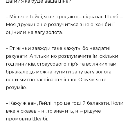
дати? Яка буде ваша ціна?
– Містере Гейлі, я не продаю її,– відказав Шелбі.–
Моя дружина не розлучиться з нею, хоч би її
оцінили на вагу золота.
– Ет, жінки завжди таке кажуть, бо нездатні
рахувати. А тільки но розтлумачите їм, скільки
годинників, страусового пір’я та всіляких там
брязкалець можна купити за ту вагу золота, і
вони миттю заспівають іншої. Ось як я це
розумію.
– Кажу ж вам, Гейлі, про це годі й балакати. Коли
вже я сказав – ні, то значить, ні,– рішуче
промовив Шелбі.