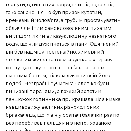
глянути, один з них навряд чи підпадав під
таке означення. То був приземкуватий,
кремезний чолов’яга, з грубим простакуватим
обличчям і тим самовдоволеним, пихатим
виглядом, який виказує людину незнатного
роду, що чимдуж пнеться в пани. Одягнений
він був надміру претензійно: химерний
строкатий жилет та голуба хустка в яскраву
жовту цяточку, хвацько пов’язана на шиї
пишним бантом, цілком личили всій його
подобі. Незграбні ручиська чоловіка були
винизані перснями, а важкий золотий
ланцюжок годинника прикрашала ціла низка
навдивовижу великих різноколірних
брязкалець, що їх він у розпалі балачки раз по
раз перебирав пальцями з неприхованою
втіхою. Його мова не відповідала ніяким