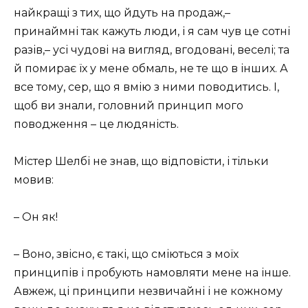
найкращі з тих, що йдуть на продаж,–
принаймні так кажуть люди, і я сам чув це сотні
разів,– усі чудові на вигляд, вгодовані, веселі; та
й помирає їх у мене обмаль, не те що в інших. А
все тому, сер, що я вмію з ними поводитись. І,
щоб ви знали, головний принцип мого
поводження – це людяність.
Містер Шелбі не знав, що відповісти, і тільки
мовив:
– Он як!
– Воно, звісно, є такі, що сміються з моїх
принципів і пробують намовляти мене на інше.
Авжеж, ці принципи незвичайні і не кожному