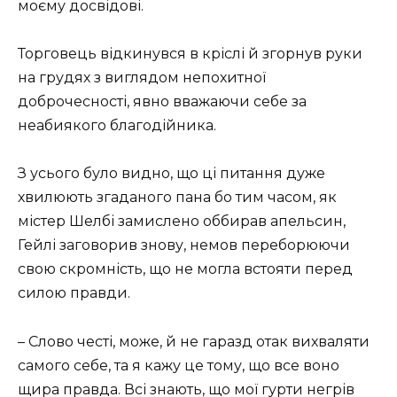
моєму досвідові.
Торговець відкинувся в кріслі й згорнув руки
на грудях з виглядом непохитної
доброчесності, явно вважаючи себе за
неабиякого благодійника.
З усього було видно, що ці питання дуже
хвилюють згаданого пана бо тим часом, як
містер Шелбі замислено оббирав апельсин,
Гейлі заговорив знову, немов переборюючи
свою скромність, що не могла встояти перед
силою правди.
– Слово честі, може, й не гаразд отак вихваляти
самого себе, та я кажу це тому, що все воно
щира правда. Всі знають, що мої гурти негрів