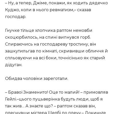
– Ну, а тепер, Джіме, покажи, як ходить дядечко
Куджо, коли в нього ревматизм,– сказав
господар.
Гнучке тільце хлопчика раптом немовби
скоцюрбилось, на спині випнувся горб.
Спираючись на господареву тростину, він
зашкутильгав по кімнаті, скрививши обличчя й
спльовуючи на всі боки, точнісінько як старий
дідуган.
Обидва чоловіки зареготали.
– Бравої Знаменито! Оце то малий! – примовляв
Гейлі.–цього пуцьверінка будуть люди, щоб я
так жив… А знаєте що? – раптом сказав він,
плеснувши містера Шелбі по плечу.– Докиньте