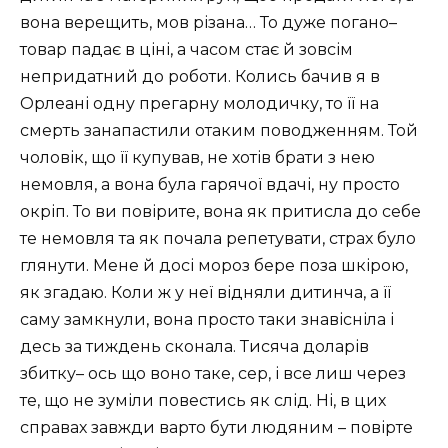
вона верещить, мов різана… То дуже погано–
товар падає в ціні, а часом стає й зовсім
непридатний до роботи. Колись бачив я в
Орлеані одну прегарну молодичку, то її на
смерть занапастили отаким поводженням. Той
чоловік, що її купував, не хотів брати з нею
немовля, а вона була гарячої вдачі, ну просто
окріп. То ви повірите, вона як притисла до себе
те немовля та як почала репетувати, страх було
глянути. Мене й досі мороз бере поза шкірою,
як згадаю. Коли ж у неї відняли дитинча, а її
саму замкнули, вона просто таки знавісніла і
десь за тиждень сконала. Тисяча доларів
збитку– ось що воно таке, сер, і все лиш через
те, що не зуміли повестись як слід. Ні, в цих
справах завжди варто бути людяним – повірте