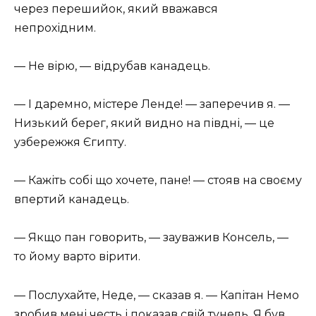
через перешийок, який вважався
непрохідним.
— Не вірю, — відрубав канадець.
— І даремно, містере Ленде! — заперечив я. —
Низький берег, який видно на півдні, — це
узбережжя Єгипту.
— Кажіть собі що хочете, пане! — стояв на своєму
впертий канадець.
— Якщо пан говорить, — зауважив Консель, —
то йому варто вірити.
— Послухайте, Неде, — сказав я. — Капітан Немо
зробив мені честь і показав свій тунель. Я був