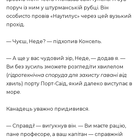
поруч із ним у штурманській рубці. Він
особисто провів «Наутилус» через цей вузький
прохід.
— Чуєш, Неде? — підхопив Консель.
— А ще у вас чудовий зір, Неде, — додав я. —
Ви без зусиль зможете розгледіти хвилелом
(
гідротехнічна споруда для захисту гавані від
хвиль
) порту Порт-Саїд, який далеко виступає в
море.
Канадець уважно придивився.
— Справді! — вигукнув він. — Ви маєте рацію,
пане професоре, а ваш капітан — справжній