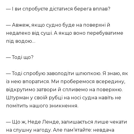
— І ви спробуєте дістатися берега вплав?
— Авжеж, якщо судно буде на поверхні й
недалеко від суші. А якщо воно перебуватиме
під водою…
— Тоді що?
— Тоді спробую заволодіти шлюпкою. Я знаю, як
із нею впоратися. Ми проберемося всередину,
відкрутимо затвори й спливемо на поверхню.
Штурман у своїй рубці на носі судна навіть не
помітить нашого зникнення.
— Що ж, Неде Ленде, залишається лише чекати
на слушну нагоду. Але пам’ятайте: невдача