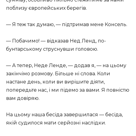
поблизу європейських берегів.
— Я теж так думаю, — підтримав мене Консель.
— Побачимо! — відказав Нед Ленд, по-
бунтарському струснувши головою.
— А тепер, Неде Ленде, — додав я, — на цьому
закінчімо розмову. Більше ні слова. Коли
настане день, коли ви вирішите діяти,
попередьте нас, і ми підемо за вами. Я повністю
вам довіряю.
На цьому наша бесіда завершилася — бесіда,
якій судилося мати серйозні наслідки.