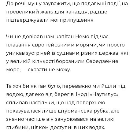
До речі, мушу зауважити, що подальші події, на
превеликий жаль для канадця, радше
підтверджували мої припущення.
Чи не довіряв нам капітан Немо під час
плавання європейськими морями, чи просто
уникав зустрічей із суднами різних держав, які
у великій кількості борознили Середземне
море, — сказати не можу.
Та хоч би як там було, переважно ми йшли під
водою, далеко від берегів. Іноді «Наутилус»
спливав настільки, що над поверхнею
показувалася лише штурманська рубка, але
значно частіше він занурювався на великі
глибини, цілком доступні в цих водах.