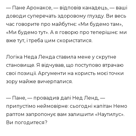
— Пане Аронаксе, — відповів канадець, — ваші
доводи суперечать здоровому глузду. Ви весь
час говорите про майбутнє: «Ми будемо там»,
«Ми будемо тут». А я говорю про теперішнє: ми
вже тут, і треба цим скористатися.
Логіка Неда Ленда ставила мене у скрутне
становище. Я відчував, що поступово втрачаю
свої позиції. Аргументи на користь моєї точки
зору майже вичерпалися.
— Пане, — провадив далі Нед Ленд, —
припустімо неймовірне: сьогодні капітан Немо
раптом запропонує вам залишити «Наутилус».
Ви погодитеся?