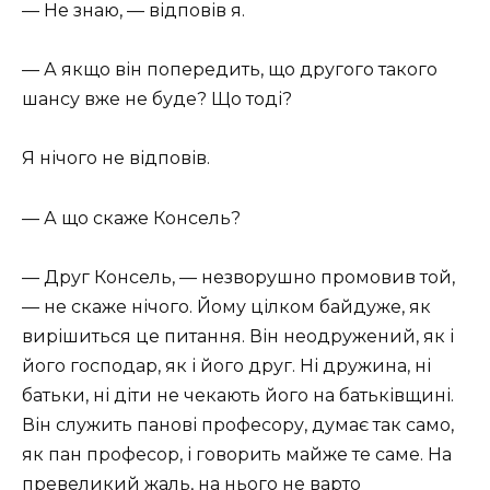
— Не знаю, — відповів я.
— А якщо він попередить, що другого такого
шансу вже не буде? Що тоді?
Я нічого не відповів.
— А що скаже Консель?
— Друг Консель, — незворушно промовив той,
— не скаже нічого. Йому цілком байдуже, як
вирішиться це питання. Він неодружений, як і
його господар, як і його друг. Ні дружина, ні
батьки, ні діти не чекають його на батьківщині.
Він служить панові професору, думає так само,
як пан професор, і говорить майже те саме. На
превеликий жаль, на нього не варто