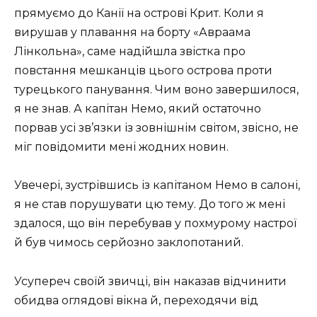
прямуємо до Канії на острові Крит. Коли я
вирушав у плавання на борту «Авраама
Лінкольна», саме надійшла звістка про
повстання мешканців цього острова проти
турецького панування. Чим воно завершилося,
я не знав. А капітан Немо, який остаточно
порвав усі зв’язки із зовнішнім світом, звісно, не
міг повідомити мені жодних новин.
Увечері, зустрівшись із капітаном Немо в салоні,
я не став порушувати цю тему. До того ж мені
здалося, що він перебував у похмурому настрої
й був чимось серйозно заклопотаний.
Усупереч своїй звичці, він наказав відчинити
обидва оглядові вікна й, переходячи від