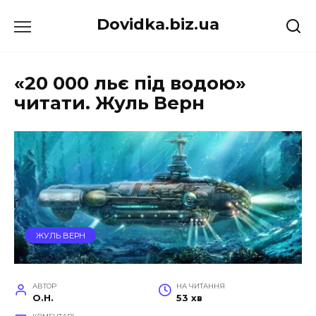
Перейти
Dovidka.biz.ua
до
вмісту
«20 000 льє під водою»
читати. Жуль Верн
ЖУЛЬ ВЕРН
АВТОР
НА ЧИТАННЯ
O.H.
53 хв