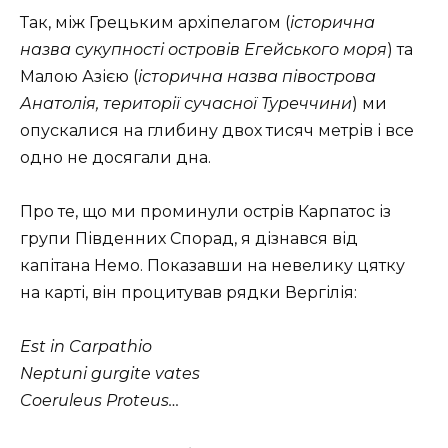
Так, між Грецьким архіпелагом (
історична
назва сукупності островів Егейського моря
) та
Малою Азією (
історична назва півострова
Анатолія, території сучасної Туреччини
) ми
опускалися на глибину двох тисяч метрів і все
одно не досягали дна.
Про те, що ми проминули острів Карпатос із
групи Південних Спорад, я дізнався від
капітана Немо. Показавши на невелику цятку
на карті, він процитував рядки Вергілія:
Est in Carpathio
Neptuni gurgite vates
Coeruleus Proteus…