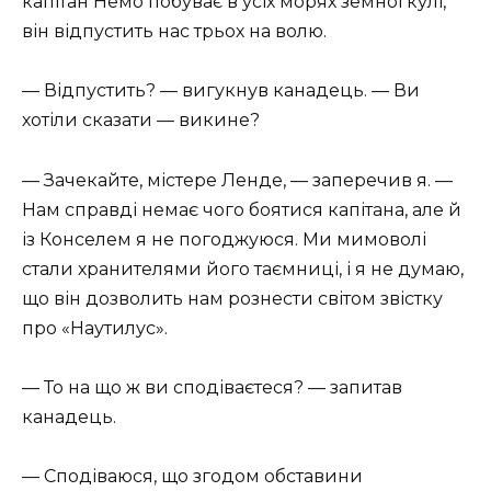
капітан Немо побуває в усіх морях земної кулі,
він відпустить нас трьох на волю.
— Відпустить? — вигукнув канадець. — Ви
хотіли сказати — викине?
— Зачекайте, містере Ленде, — заперечив я. —
Нам справді немає чого боятися капітана, але й
із Конселем я не погоджуюся. Ми мимоволі
стали хранителями його таємниці, і я не думаю,
що він дозволить нам рознести світом звістку
про «Наутилус».
— То на що ж ви сподіваєтеся? — запитав
канадець.
— Сподіваюся, що згодом обставини