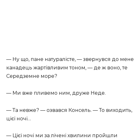
— Ну що, пане натуралісте, — звернувся до мене
канадець жартівливим тоном, — де ж воно, те
Середземне море?
— Ми вже пливемо ним, друже Неде.
— Та невже? — озвався Консель. — То виходить,
цієї ночі…
— Цієї ночі ми за лічені хвилини пройшли