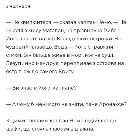
з’являвся.
— Не хвилюйтеся, — сказав капітан Немо. — Це
Ніколя з мису Матапан, на прізвисько Риба.
Його знають на всіх Кікладських островах. Він
чудовий плавець. Вода — його справжня
стихія. Він більше живе в морі, ніж на суші.
Безупинно мандрує: перепливає з острова на
острів, аж до самого Криту.
— Ви знаєте його, капітане?
— А чому б мені його не знати, пане Аронаксе?
З цими словами капітан Немо підійшов до
шафи, що стояла ліворуч від вікна.