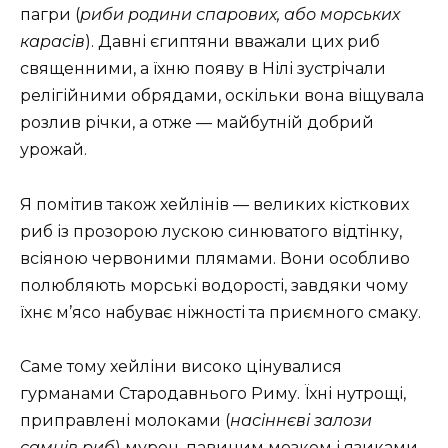
пагри (
риби родини спарових, або морських
карасів
). Давні єгиптяни вважали цих риб
священними, а їхню появу в Нілі зустрічали
релігійними обрядами, оскільки вона віщувала
розлив річки, а отже — майбутній добрий
урожай.
Я помітив також хейлінів — великих кісткових
риб із прозорою лускою синюватого відтінку,
всіяною червоними плямами. Вони особливо
полюбляють морські водорості, завдяки чому
їхнє м’ясо набуває ніжності та приємного смаку.
Саме тому хейліни високо цінувалися
гурманами Стародавнього Риму. Їхні нутрощі,
приправлені молоками (
насіннєві залози
самців риб
) мурен, павиним мозком і язиками