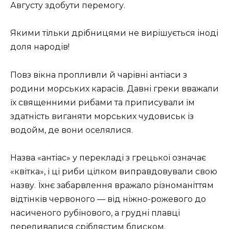
Августу здобути перемогу.
Якими тільки дрібницями не вирішується іноді
доля народів!
Повз вікна пропливли й чарівні антіаси з
родини морських карасів. Давні греки вважали
їх священними рибами та приписували їм
здатність виганяти морських чудовиськ із
водойм, де вони оселялися.
Назва «антіас» у перекладі з грецької означає
«квітка», і ці риби цілком виправдовували свою
назву. Їхнє забарвлення вражало різноманіттям
відтінків червоного — від ніжно-рожевого до
насиченого рубінового, а грудні плавці
переливалися сріблястим блиском.