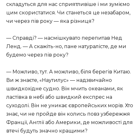
складуться для нас сприятливіше і ми зуміємо
цим скористатися. Чи станеться це незабаром,
чи через пів року — яка різниця?
— Справді? — насмішкувато перепитав Нед
Ленд. — А скажіть-но, пане натуралісте, де ми
будемо через пів року?
— Можливо, тут. А можливо, біля берегів Китаю.
Ви ж знаєте, «Наутилус» — надзвичайно
швидкохідне судно. Він мчить океанами, як
ластівка в небі або швидкий експрес на
суходолі. Він не уникає європейських морів. Хто
знає, чи не пройде він колись повз узбережжя
Франції, Англії або Америки, де можливості для
втечі будуть значно кращими?