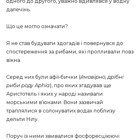
одного до другого, уважно вдивлявся у водну
далечінь.
Що це могло означати?
Я не став будувати здогадів і повернувся до
спостереження за рибами, які пропливали повз
вікна.
Серед них були афії-бички (
ймовірно, дрібні
риби роду Aphia
), про яких згадував ще
Аристотель і яких у народі називали
морськими в’юнами. Вони зазвичай
траплялися в солонуватих водах поблизу
дельти Нілу.
Поруч із ними звивалися фосфоресціюючі