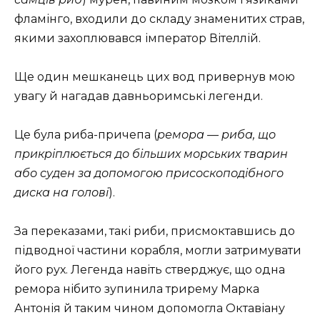
фламінго, входили до складу знаменитих страв,
якими захоплювався імператор Вітеллій.
Ще один мешканець цих вод привернув мою
увагу й нагадав давньоримські легенди.
Це була риба-причепа (
ремора — риба, що
прикріплюється до більших морських тварин
або суден за допомогою присоскоподібного
диска на голові
).
За переказами, такі риби, присмоктавшись до
підводної частини корабля, могли затримувати
його рух. Легенда навіть стверджує, що одна
ремора нібито зупинила трирему Марка
Антонія й таким чином допомогла Октавіану