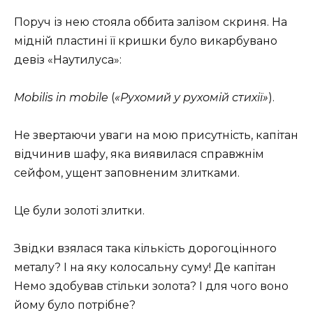
Поруч із нею стояла оббита залізом скриня. На
мідній пластині її кришки було викарбувано
девіз «Наутилуса»:
Mobilis in mobile
(
«Рухомий у рухомій стихії»
).
Не звертаючи уваги на мою присутність, капітан
відчинив шафу, яка виявилася справжнім
сейфом, ущент заповненим злитками.
Це були золоті злитки.
Звідки взялася така кількість дорогоцінного
металу? І на яку колосальну суму! Де капітан
Немо здобував стільки золота? І для чого воно
йому було потрібне?