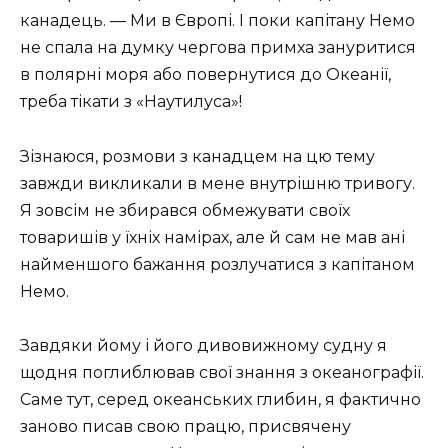
канадець. — Ми в Європі. І поки капітану Немо
не спала на думку чергова примха зануритися
в полярні моря або повернутися до Океанії,
треба тікати з «Наутилуса»!
Зізнаюся, розмови з канадцем на цю тему
завжди викликали в мене внутрішню тривогу.
Я зовсім не збирався обмежувати своїх
товаришів у їхніх намірах, але й сам не мав ані
найменшого бажання розлучатися з капітаном
Немо.
Завдяки йому і його дивовижному судну я
щодня поглиблював свої знання з океанографії.
Саме тут, серед океанських глибин, я фактично
заново писав свою працю, присвячену