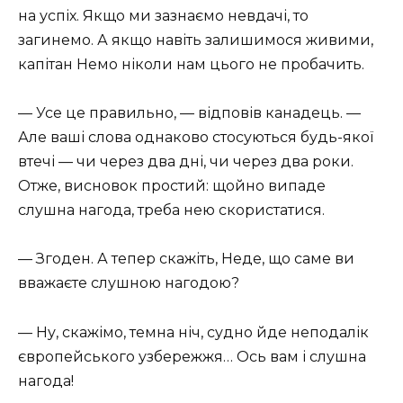
на успіх. Якщо ми зазнаємо невдачі, то
загинемо. А якщо навіть залишимося живими,
капітан Немо ніколи нам цього не пробачить.
— Усе це правильно, — відповів канадець. —
Але ваші слова однаково стосуються будь-якої
втечі — чи через два дні, чи через два роки.
Отже, висновок простий: щойно випаде
слушна нагода, треба нею скористатися.
— Згоден. А тепер скажіть, Неде, що саме ви
вважаєте слушною нагодою?
— Ну, скажімо, темна ніч, судно йде неподалік
європейського узбережжя… Ось вам і слушна
нагода!