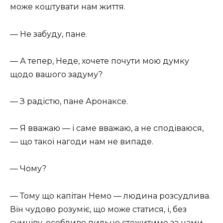
може коштувати нам життя.
— Не забуду, пане.
— А тепер, Неде, хочете почути мою думку
щодо вашого задуму?
— З радістю, пане Аронаксе.
— Я вважаю — і саме вважаю, а не сподіваюся,
— що такої нагоди нам не випаде.
— Чому?
— Тому що капітан Немо — людина розсудлива.
Він чудово розуміє, що може статися, і, без
сумніву, особливо пильно стежитиме за нами