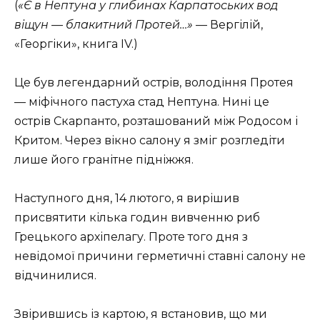
(
«Є в Нептуна у глибинах Карпатоських вод
віщун — блакитний Протей…»
— Вергілій,
«Георгіки», книга IV.)
Це був легендарний острів, володіння Протея
— міфічного пастуха стад Нептуна. Нині це
острів Скарпанто, розташований між Родосом і
Критом. Через вікно салону я зміг розгледіти
лише його гранітне підніжжя.
Наступного дня, 14 лютого, я вирішив
присвятити кілька годин вивченню риб
Грецького архіпелагу. Проте того дня з
невідомої причини герметичні ставні салону не
відчинилися.
Звірившись із картою, я встановив, що ми