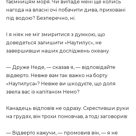
таємницям моря. Чи випаде мені ще колись
нагода на власні очі побачити дива, приховані
під водою? Безперечно, ні.
І я ніяк не міг змиритися з думкою, що
доведеться залишити «Наутилус», не
завершивши наших досліджень океану.
— Друже Неде, — сказав я, — відповідайте
відверто. Невже вам так важко на борту
«Наутилуса»? Невже ви шкодуєте, що доля
звела вас із капітаном Немо?
Канадець відповів не одразу. Схрестивши руки
на грудях, він трохи помовчав, а тоді заговорив:
— Відверто кажучи, — промовив він, — я не