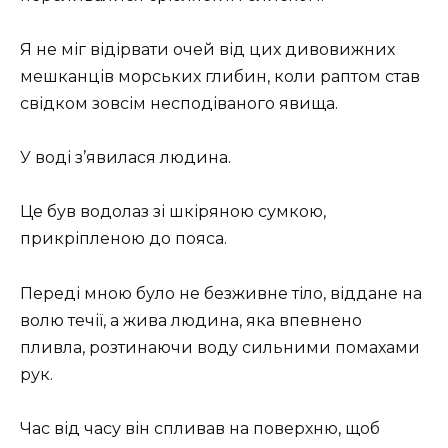
Я не міг відірвати очей від цих дивовижних
мешканців морських глибин, коли раптом став
свідком зовсім несподіваного явища.
У воді з’явилася людина.
Це був водолаз зі шкіряною сумкою,
прикріпленою до пояса.
Переді мною було не безживне тіло, віддане на
волю течії, а жива людина, яка впевнено
пливла, розтинаючи воду сильними помахами
рук.
Час від часу він спливав на поверхню, щоб