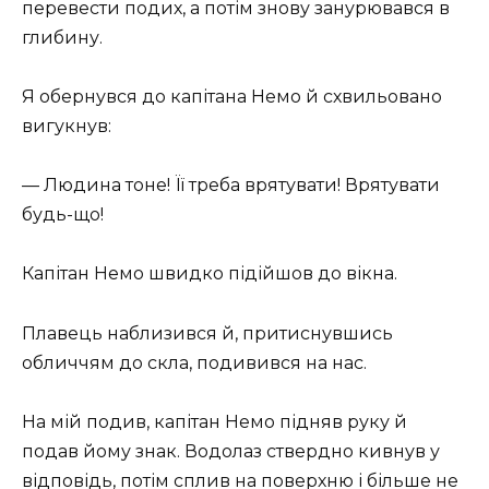
перевести подих, а потім знову занурювався в
глибину.
Я обернувся до капітана Немо й схвильовано
вигукнув:
— Людина тоне! Її треба врятувати! Врятувати
будь-що!
Капітан Немо швидко підійшов до вікна.
Плавець наблизився й, притиснувшись
обличчям до скла, подивився на нас.
На мій подив, капітан Немо підняв руку й
подав йому знак. Водолаз ствердно кивнув у
відповідь, потім сплив на поверхню і більше не