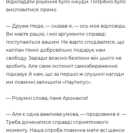
Відкладати рішення було нікуди. Потрібно було
висловитися прямо.
— Друже Неде, — сказав я, — ось моя відповідь.
Ви маєте рацію, і мої аргументи справді
поступаються вашим. Не варто сподіватися, що
капітан Немо добровільно подарує нам
свободу. Заради власної безпеки він цього не
зробить. Але саме інстинкт самозбереження
підказує й нам, що за першої ж слушної нагоди
ми повинні залишити «Наутилус».
— Розумні слова, пане Аронаксе!
— Але є одна важлива умова, — продовжив я. —
Треба дочекатися справді сприятливого
моменту. Наша спроба повинна мати всі шанси