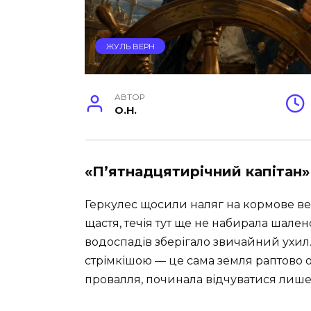
ЖУЛЬ ВЕРН
АВТОР
O.H.
«П’ятнадцятирічний капітан» Р
Геркулес щосили наляг на кормове весл
щастя, течія тут ще не набирала шален
водоспадів зберігало звичайний ухил. 
стрімкішою — це сама земля раптово о
провалля, починала відчуватися лише 