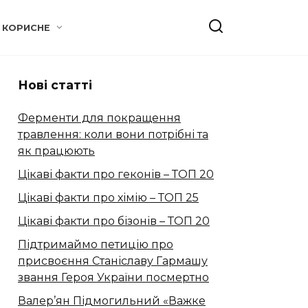
КОРИСНЕ
Нові статті
Ферменти для покращення
травлення: коли вони потрібні та
як працюють
Цікаві факти про геконів – ТОП 20
Цікаві факти про хімію – ТОП 25
Цікаві факти про бізонів – ТОП 20
Підтримаймо петицію про
присвоєння Станіславу Гармашу
звання Героя України посмертно
Валер’ян Підмогильний «Важке