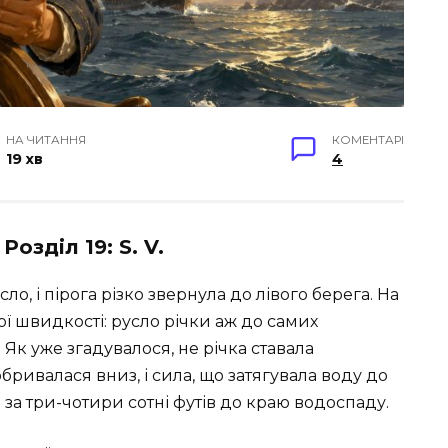
НА ЧИТАННЯ
КОМЕНТАРІ
19 хв
4
озділ 19: S. V.
о, і пірога різко звернула до лівого берега. На
ої швидкості: русло річки аж до самих
Як уже згадувалося, не річка ставала
бривалася вниз, і сила, що затягувала воду до
за три-чотири сотні футів до краю водоспаду.