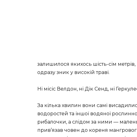
залишилося якихось шість-сім метрів,
одразу зник у високій траві.
Ні місіс Велдон, ні Дік Сенд, ні Геркул
За кілька хвилин вони самі висадилис
водоростей та іншої водяної рослинност
рибалочки, а слідом за ними — маленькі
прив’язав човен до кореня мангрового 