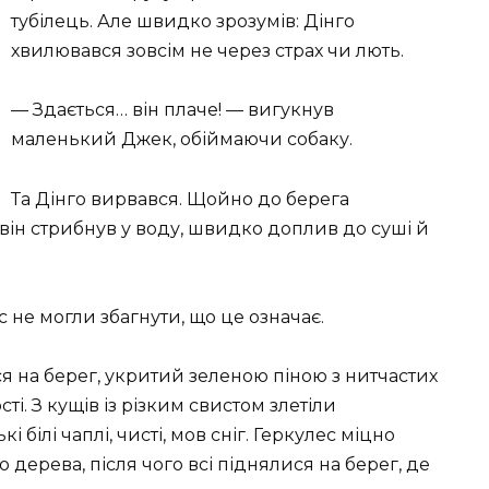
тубілець. Але швидко зрозумів: Дінго
хвилювався зовсім не через страх чи лють.
— Здається… він плаче! — вигукнув
маленький Джек, обіймаючи собаку.
Та Дінго вирвався. Щойно до берега
 він стрибнув у воду, швидко доплив до суші й
ес не могли збагнути, що це означає.
я на берег, укритий зеленою піною з нитчастих
і. З кущів із різким свистом злетіли
 білі чаплі, чисті, мов сніг. Геркулес міцно
дерева, після чого всі піднялися на берег, де