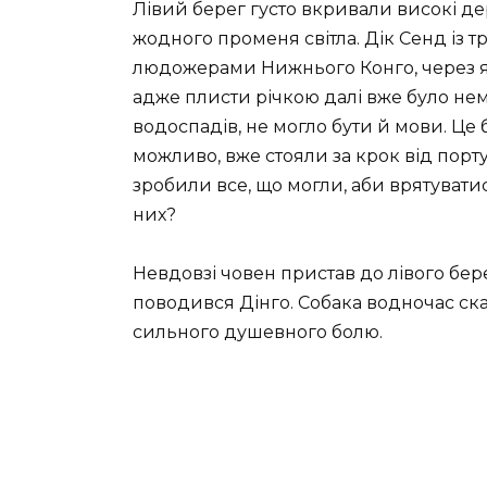
Лівий берег густо вкривали високі де
жодного променя світла. Дік Сенд із 
людожерами Нижнього Конго, через я
адже плисти річкою далі вже було не
водоспадів, не могло бути й мови. Це 
можливо, вже стояли за крок від порт
зробили все, що могли, аби врятувати
них?
Невдовзі човен пристав до лівого бер
поводився Дінго. Собака водночас ска
сильного душевного болю.