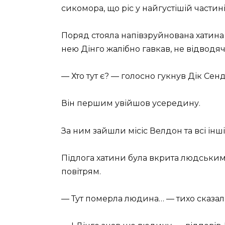
сикомора, що ріс у найгустішій частині 
Поряд стояла напівзруйнована хатин
нею Дінго жалібно гавкав, не відводя
— Хто тут є? — голосно гукнув Дік Сенд
Він першим увійшов усередину.
За ним зайшли місіс Велдон та всі інші
Підлога хатини була вкрита людським
повітрям.
— Тут померла людина… — тихо сказала