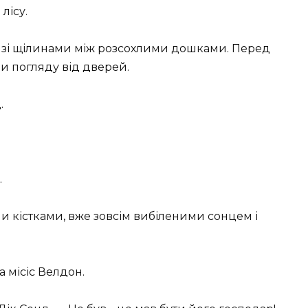
лісу.
а зі щілинами між розсохлими дошками. Перед
чи погляду від дверей.
.
.
и кістками, вже зовсім вибіленими сонцем і
 місіс Велдон.