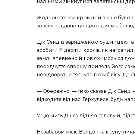
над ними зімкнулися велетенські дер
Жодної стежки крізь цей ліс не було.
зовсім недавно тут проходили або люд
Дік Сенд із зарядженою рушницею та Г
зробити й десяти кроків, як натрапили
землі, впевнено йшов якимось слідом,
передчуття спершу привело його саме 
невідворотно тягнуло в глиб лісу. Це 
— Обережно! — тихо сказав Дік Сенд. 
відходьте від нас. Геркулесе, будь напо
У цю мить Дінго підняв голову й, підст
Незабаром місіс Велдон та її супутник