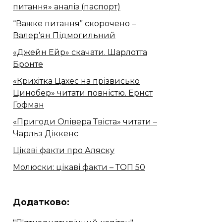
питання» аналіз (паспорт)
“Важке питання” скорочено –
Валер’ян Підмогильний
«Джейн Ейр» скачати. Шарлотта
Бронте
«Крихітка Цахес на прізвисько
Цинобер» читати повністю. Ернст
Гофман
«Пригоди Олівера Твіста» читати –
Чарльз Діккенс
Цікаві факти про Аляску
Молюски: цікаві факти – ТОП 50
Додатково: