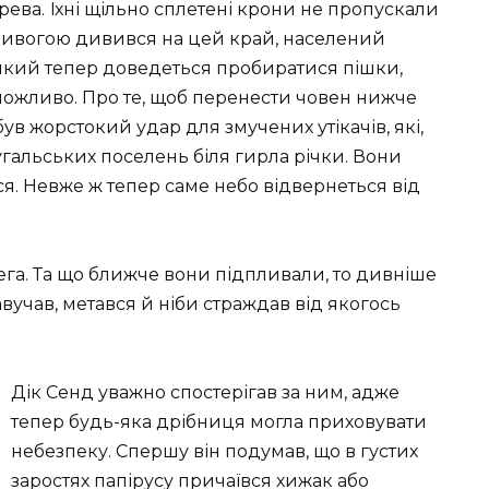
рева. Їхні щільно сплетені крони не пропускали
тривогою дивився на цей край, населений
кий тепер доведеться пробиратися пішки,
можливо. Про те, щоб перенести човен нижче
був жорстокий удар для змучених утікачів, які,
угальських поселень біля гирла річки. Вони
ся. Невже ж тепер саме небо відвернеться від
ега. Та що ближче вони підпливали, то дивніше
вучав, метався й ніби страждав від якогось
Дік Сенд уважно спостерігав за ним, адже
тепер будь-яка дрібниця могла приховувати
небезпеку. Спершу він подумав, що в густих
заростях папірусу причаївся хижак або