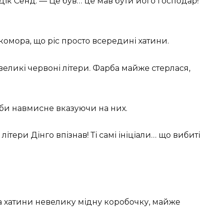
Дік Сенд. — Це був… це мав бути його господар!
комора, що ріс просто всередині хатини.
великі червоні літери. Фарба майже стерлася,
ніби навмисне вказуючи на них.
 літери Дінго впізнав! Ті самі ініціали… що вибиті
ка хатини невелику мідну коробочку, майже