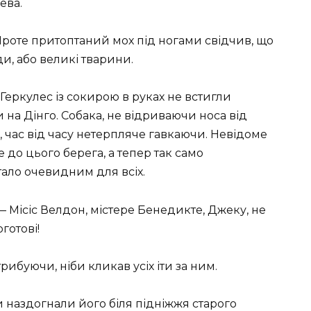
ева.
 Проте притоптаний мох під ногами свідчив, що
и, або великі тварини.
еркулес із сокирою в руках не встигли
 на Дінго. Собака, не відриваючи носа від
 час від часу нетерпляче гавкаючи. Невідоме
до цього берега, а тепер так само
стало очевидним для всіх.
— Місіс Велдон, містере Бенедикте, Джеку, не
готові!
рибуючи, ніби кликав усіх іти за ним.
и наздогнали його біля підніжжя старого