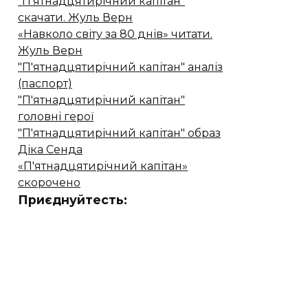
"П'ятнадцятирічний капітан"
скачати. Жуль Верн
«Навколо світу за 80 днів» читати.
Жуль Верн
"П'ятнадцятирічний капітан" аналіз
(паспорт)
"П'ятнадцятирічний капітан"
головні герої
"П'ятнадцятирічний капітан" образ
Діка Сенда
«П'ятнадцятирічний капітан»
скорочено
Приєднуйтесть: