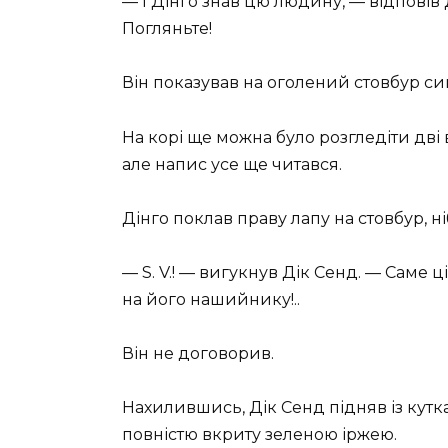
— І Дінго знав цю людину, — відповів 
Погляньте!
Він показував на оголений стовбур си
На корі ще можна було розгледіти дві 
але напис усе ще читався.
Дінго поклав праву лапу на стовбур, 
— S. V.! — вигукнув Дік Сенд. — Саме ці
на його нашийнику!..
Він не договорив.
Нахилившись, Дік Сенд підняв із кут
повністю вкриту зеленою іржею.