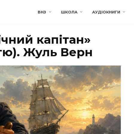
ВНЗ
ШКОЛА
АУДІОКНИГИ
ічний капітан»
тю). Жуль Верн