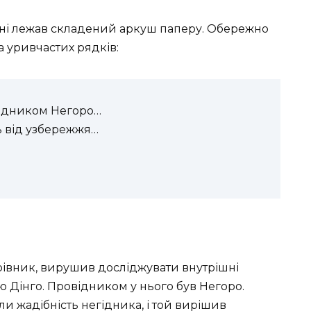
ині лежав складений аркуш паперу. Обережно
а уривчастих рядків:
ідником Негоро…
ль від узбережжя…
вник, вирушив досліджувати внутрішні
 Дінго. Провідником у нього був Негоро.
или жадібність негідника, і той вирішив