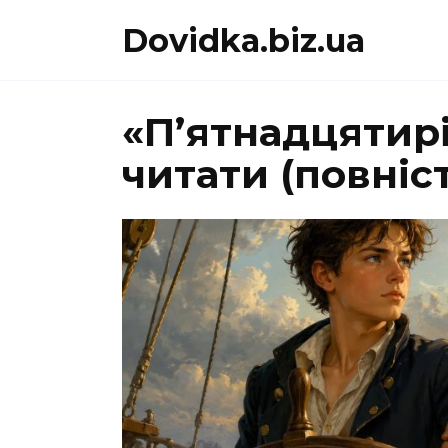
Перейти
Dovidka.biz.ua
до
вмісту
«П’ятнадцятир
читати (повніс