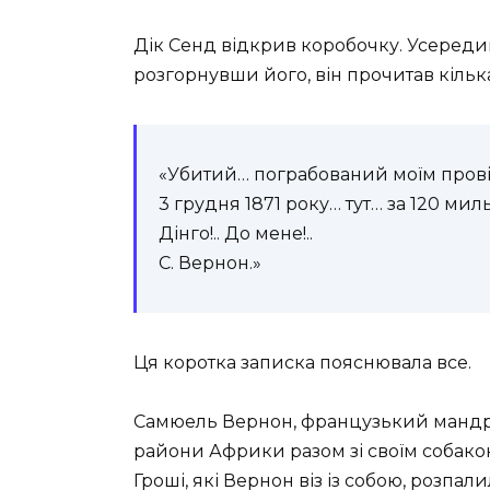
Дік Сенд відкрив коробочку. Усеред
розгорнувши його, він прочитав кільк
«Убитий… пограбований моїм пров
3 грудня 1871 року… тут… за 120 ми
Дінго!.. До мене!..
С. Вернон.»
Ця коротка записка пояснювала все.
Самюель Вернон, французький мандрі
райони Африки разом зі своїм собакою
Гроші, які Вернон віз із собою, розпал